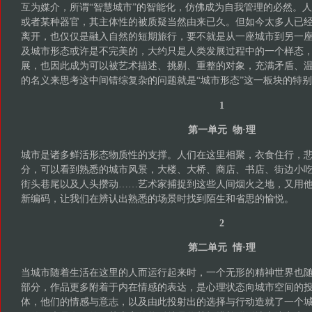
互为媒介，所谓“智慧城市”的智能化，仿佛成为自我管理的必然。
或者某种器官，其主体性的被质疑当然由来已久。但如今太多人已
离开，也仅仅是融入自然的短期旅行，要不就是从一座城市到另一
及城市形态或许是不完美的，大约只是人类发展过程中的一个样态
展，也因此成为可以被艺术描述、挑剔、重整的对象，充满矛盾、
的名义来思考这中间错综复杂的问题就是“城市形态”这一板块的特
1
第一单元 物·理
城市是诸多鲜活形态物质性的支撑。人们在这里相聚，衣食住行，悲欢
分，可以看到熟悉的城市风景，大楼、大桥、商店、书店、街边小
街头巷尾以及人头攒动……艺术家捕捉到这些人间烟火之地，又用
新编码，让我们在辨认出熟悉的场景时找到陌生和省思的愉悦。
2
第二单元 情·理
当城市随着生活在这里的人而运行起来时，一个无形的精神世界也随之
部分，作品更多附着于内在情感的表达，是心理状态向城市空间的
体，他们的情感与意志，以及由此投射出的选择与行动造就了一个