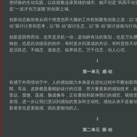
类经验的生动实践，以此致敬这座英雄的城市。她不但是“风雨不动
是“一波才动万波随”的创新之城。
创新动态板块将从四个维度也即大脑的工作机制聚焦创新之源：以“感·
动”探讨计算和思考，以“联·动”探讨生态，以“策·动”探讨游戏与行
创新是因势而动，也常是灵机一动；是动静有法的策划，也是万头
独创，也是此动彼应的协作；有时是水到渠成的共识，有时是惊天
是活跃态、不稳态、激发态、临界状态。万千仪态，动人心弦。
1
第一单元 感·动
有感于外而情动于中。人的感知能力本身是在进化过程中不断创新
睛、耳朵、皮肤都是最精妙设计的仪器，而大量更新的感知技术，
雷达、显微、遥感、脑成像等，正在重组和延伸我们的感官。视错
发现，进一步让我们意识到感知的复杂和主动性。感知从来不是被
新者首先是更能感、因此更能动的人。
2
第二单元 驱·动