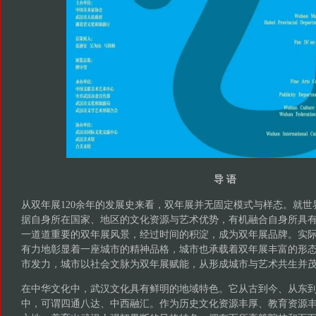
导 语
从双年展120余年的发展史来看，双年展并无固定模式与样态。就
据自身所在国家、地区的文化资源与艺术优势，有机融合自身所具
一道道重要的双年展风景，经过时间的积淀，成为双年展品牌。实
有力地彰显着一座城市的精神品格，城市也承载着双年展丰富的形
市发力，城市以社会文脉为双年展赋能，从形成城市与艺术共生并
在中华文化中，武汉文化具有鲜明的地域特色。它从古到今、从东
中，可谓四通八达、中西融汇。作为历史文化资源丰厚、教育资源