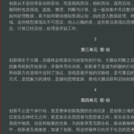
创新从不是轻举妄动和盲动，而是闻风而动，相机而动，谋而后动
都同时包含筛选、提炼、整理、判断与计算。这一版块集中关注数
如何处理数据，算力如何驱动感知形成认知，由此进入数据处理、
域。这些模型展现出不可思议、动人心魄的美，这些算法表现出思
志。计算已经启动，处理器开始工作。
3
第三单元 策·动
创新萌生于大脑，但最终必然落实为创造性的行动。大脑在判断之
想象等机制开始发动，并最终导向决策。创新者于是成为积极的行
和创新力在游戏中达到了顶点。游戏是最开放的试验错，是可重启
方式，是想象力的涌动，是撼动思维套路、推动大脑活跃和启动创
4
第四单元 联·动
创新不止是个体行动，更是整体创新氛围的生动活泼，是创新土壤
仅发生在神经元之间，更是发生在思想者与思想者之间，发生在生
系统中物质、信息和能量的交换，为创新孕育无限生机，推动着物
中，创新者互相激发，加速了创新。而这些最终引向关于生态的思