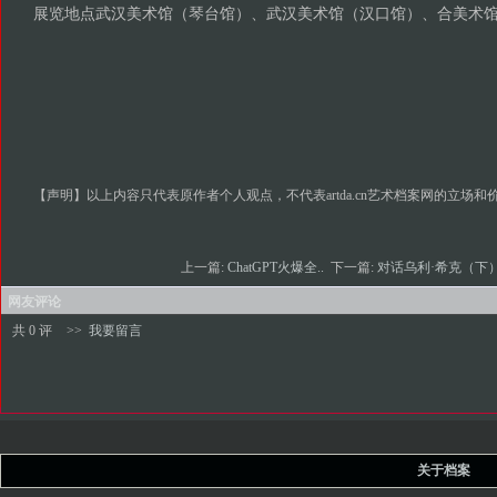
展览地点武汉美术馆（琴台馆）、武汉美术馆（汉口馆）、合美术
【声明】以上内容只代表原作者个人观点，不代表artda.cn艺术档案网的立场和
上一篇:
ChatGPT火爆全..
下一篇:
对话乌利·希克（下）
网友评论
共 0 评
>>
我要留言
关于档案