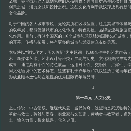
之地，养育出武汉人强韧果断的风格特色；拥有百所高等院校和百
创意之城、活力之城和设计之都。这些文化有利于武汉形成具有新
文化品牌。
对于中国的各大城市来说，无论其所在区域位置，还是其城市体量
的双年展，都能促进城市的文化传播、特色彰显、品牌交流与旅游
化作用。目前，有61个国家的116个城市与武汉结为国际友好城市
的开幕、传播与拓展，将有更多的城市与武汉建立友好关系。
本板块以“文以化之，历久弥新”为主题词，以60余件中外艺术作品
术、新媒体艺术、艺术设计等种类）展现与历史、文化相关的丰富
成果，通过具有个性的特色展品，运用对比性、交融性、汇聚性、
同文化语境中的艺术样态。这些有利于双年展和武汉这所古老而年
形成兼顾本土性与在地性的优秀国际双年展品牌。
1
第一单元 人文化史
上古传说、中古记载、近现代风云、当代传奇，这些均是武汉独特
革命与救亡，英雄与墨客，实业家与文艺家，劳动者与教育者，皆
土，输入力量，带来机遇，化入史册。
2