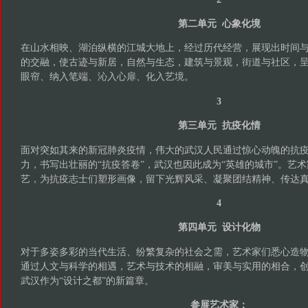
第二单元 心象化境
在山水相映、湖泊纵横的江城大地上，经过历代经营，展现出时间
的交融，使古迹与新居，自然与生态，建筑与景观，街道与社区，
眼帘、纳入笔端、沁入心扉、化入艺境。
3
第三单元 抗疫化情
面对突如其来的新冠肺炎疫情，伟大的武汉人民通过惊心动魄的抗
力，书写出壮丽的“抗疫答卷”，武汉也因此成为“英雄的城市”。艺
艺，为抗疫志士们塑形画像，留下光辉风采、凝聚团结精神、传达
4
第四单元 设计化物
对于多姿多彩的当代生活、纷繁复杂的社会之需，艺术家们悉心造
通过人文与科学的相遇，艺术与技术的相融，审美与实用的相合，
武汉作为“设计之都”的新篇章。
参展艺术家：