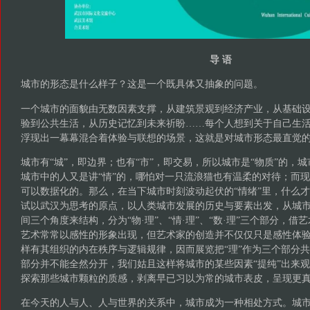
导 语
城市的形态是什么样子？这是一个既具体又抽象的问题。
一个城市的面貌由无数因素支撑，从建筑景观到经济产业，从基础
验到公共生活，从历史记忆到未来祈盼……每个人想到关于自己生
浮现出一幕幕混合着体验与联想的场景，这就是对城市形态最直觉
城市有“城”，即边界；也有“市”，即交易，所以城市是“物质”的，城
城市中的人又是讲“情”的，哪怕对一只流浪猫也有温柔的对待；而
可以数据化的。那么，在当下城市时刻波动起伏的“情绪”里，什么才
试以武汉为思考的原点，以人类城市发展的历史与要素出发，从城
间三个角度来结构，分为“物·理”、“情·理”、“数·理”三个部分，
艺术常常以感性的形象出现，但艺术家的创造并不仅仅只是感性体
样有其组织的内在秩序与逻辑规律，因而展览把“理”作为三个部分
部分并不能全然分开，我们姑且这样将城市的某些因素“提纯”出来观
探索那些城市颗粒的质感，剥离早已习以为常的城市表皮，呈现更
在今天的人与人、人与世界的关系中，城市成为一种相处方式。城