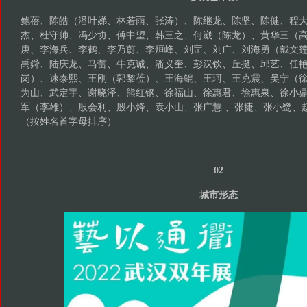
鲍蓓、陈皓（潘叶娣、林若雨、张涛）、陈继龙、陈坚、陈健、程
杰、杜守帅、冯少协、傅中望、韩三之、何崴（陈龙）、黄华三（
庚、李海兵、李鹤、李乃蔚、李烜峰、刘罡、刘广、刘海勇（戴文
禹舜、陆庆龙、马蕾、牛克诚、潘义奎、彭汉钦、丘挺、邱艺、任
岗）、速泰熙、王刚（郭黎莅）、王海鲲、王珂、王克震、吴宁（
为山、武定宇、谢晓泽、熊红钢、徐福山、徐惠君、徐惠泉、徐小
军（李雄）、殷会利、殷小烽、袁小山、张广慧 、张捷、张小鹭、
（按姓名首字母排序）
02
城市形态