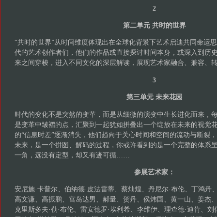
2
第二单元 共时的世界
“共时的世界”从时间维度体现出在全球化背景下艺术启迪共同命运
代的艺术创作者们，他们的作品或直接探讨时间本身，或深入到历
来之间穿梭，进入不同文化的深层解读，展现艺术家融合、兼容、
3
第三单元 未来花园
时代的变化不是突然的变革，而是从细微的演变中生长进化而来，
是变革中皱褶的点，汇聚到一起犹如拼叠出一个绽放在未来的视觉
的“信息时差”逐渐消失，他们趋向于关心时间和空间的流动与断裂
未来，是一个拼图、解码的过程，你或许看到的是一个完整的体系
一角，远没有定型，却又有迹可循……
参展艺术家：
安尼施·卡普尔、伯纳德·皮法雷蒂、蔡灿煌、丹尼尔·布伦、丁鸿丹
高文谦、高振鹏、宫岛达男、郝量、贺丹、侯炜国、黄一山、姜杰、
克里斯多夫·勒·布伦、雷安德罗·埃利希、李维伊、理查德·迪肯、