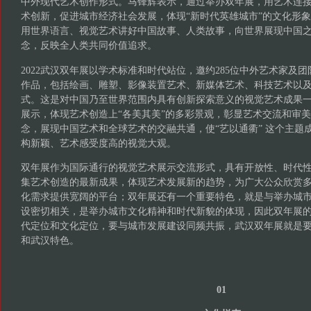
中外现代艺术创作形式。马锋辉表示，通过举办双年展，用艺术连
术创新，促进城市经济社会发展，体现“新时代英雄城市”的文化形
用世界语言、视觉艺术讲好中国故事、人类故事，向世界展现中国
念，反映全人类共同价值追求。
2022武汉双年展以学术标准和时代站位，邀约285位中外艺术家及团
作品，包括绘画、雕塑、影像装置艺术、新媒体艺术、科技艺术以
式。这是对中国乃至世界范围内具有创新探索意义的视觉艺术成果
展示，体现艺术创造上“各美其美”的多彩景观，彰显艺术交流和审美
念，展现中国艺术和全球艺术的交融共通，使“艺以通衢” 这个主题
构新颖、艺术感受度高的视觉大观。
双年展作为国际通行的视觉艺术展示交流形式，具有开放性、时代
集艺术创造的最新成果，体现艺术发展新的趋势，为广大公众欣赏
化需求提供宽阔的平台；双年展还有一个重要特色，就是与举办城
设密切相关，是举办城市文化精神和时代新貌的体现，因此双年展
代定位和文化定位，要与城市发展建设同频共振，武汉双年展就是
和武汉特色。
01