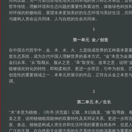
共同议题，另一方面也在地化地关注到本地的努力和艺术表达，旨
哲学传统，理解环境和生态问题的重要性和紧迫性，体验绿色科技
对环保的积极响应，展望未来更加美好的生态环境与美好生活，共
与建构人类命运共同体、人与自然的生命共同体。
1
第一单元 金／创造
在中国古代哲学中，金、木、水、火、土是组成世界的五种基本要
套生态系统，成为古代中国人理解世界的基本方式。“金”本意为金属
金曰从革。“从”取顺从、服从之意，“革”取变化、改革之意，说明“
能够彼此转化的特性，即刚柔相济。更进一步而言，引申为创造。
创造性的重要领域之一，本单元所展示的作品，正符合从金之本意
调。
2
第二单元 木／生长
“木”本意为植物，《尚书·洪范篇》记载，木曰曲直。“曲”取弯曲、
直之意，说明植物能屈能伸的双重特性及其辩证关系。更进一步而
发、条达。植物是构成人类生存和生活环境的重要自然条件，也是
广泛的主题，在自然和文化两方面的生态系统中均扮演着极为重要