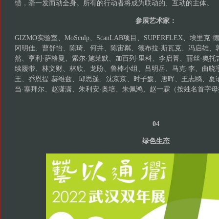
馈，牵一发而动全身。所有的行动者将成为联动的、互动的主体。
参展艺术家：
GIZMO实验室、MoSculp、ScanLAB项目、SUPERFLEX、埃里
冈明佳、曹舒怡、陈琦、何井、陈宙粼、德布拉·斯瓦克、冯启雄、
然、亨利·萨格曼、索尔·施莱默、加百列·里科、李启菁、丽丝·奥托
续履带、林文财、林欣、龙盼、鲁棒小组、吕明岳、马克·李、曲晓宇
王、乔恩提·赫维兹、邱思遥、沈京京、时子媛、唐晖、王志鸥、夏
当·塞拜尔、赵潇潇、朱利安·奥培、朱佩鸿、赵一霖（按姓名首字母
04
绿色生态