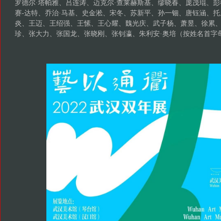
罗德尔·塔帕雅、吕连涛、迈克尔·查莱赫斯基、缪晓春、庞茂琨、彭
赛-达特、乔治·马基、史金淞、宋冬、苏新平、孙一钿、唐钰涵、托
炎、王迈、王绍强、王愫、王心耀、魏光庆、武子杨、萧昱、徐累
珍、张大力、张国龙、张晓刚、张钊瀛、朱利安·奥培（按姓名首字