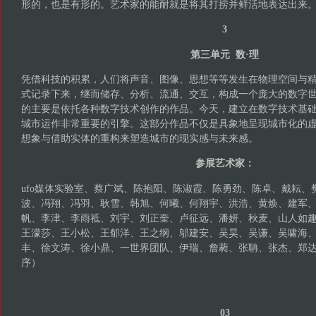
形的，也是有形的。艺术家的能耐就是将其打捞并鲜活地表达出来
3
第三单元 数·理
凭借科技的积累，人们将声音、图像、思想等等发生在物理空间与
式记录下来，继而储存、分析、流通、交互，构成一个庞大的数字世界
的主要是依托各种数字技术创作的作品。今天，建立在数字技术基
城市运作非常重要的引擎。这部分作品不仅是具象地呈现城市化的
想象与借助实体的重构来塑造城市的现实感与未来感。
参展艺术家：
ufo媒体实验室、蔡广斌、陈抱阳、陈淑霞、陈勇劲、陈卓、戴耘、
波、冯翔、冯羽、耿雪、韩旭、何曦、何翔宇、洪浩、黄焕、建军
帆、李津、李雨祗、刘宇、刘正奎、卢征远、潘妍、秋麦、山人如趣
王濛莎、王小松、王郁洋、王之纲、邬建安、吴昊、吴谦、吴啸海
丰、徐文涛、徐小鼎、一世界团队、伊瑞、詹蕤、张聃、张杰、郑
序）
03