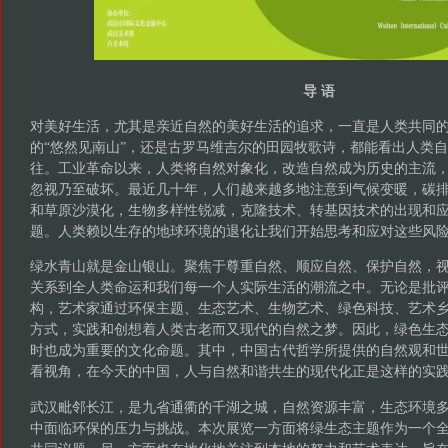
导 语
对美好生活，尤其是亲近自然的美好生活的追求，一直是人类共同
的“悠然见南山”，还是古罗马维吉尔的田园牧歌诗，都能看出人类
往。工业革命以来，人类将自然对象化，改造自然成为历史的主流
忽视乃至破坏。最近几十年，人们越来越多地注意到气候变暖，碳
和草原沙漠化，生物多样性锐减，克隆技术、转基因技术的出现和
题。人类赖以生存的地球环境的退化让我们开始思考和应对这些风
绿水青山就是金山银山。聚焦于尊重自然、顺应自然、保护自然，
关系到全人类命运和我们每一个人实际生活的潮流之中。无论是批
构，艺术家通过环保主题、生态艺术、生物艺术、绿色科技、艺术
方式，实践和创想着人类古老而又现代的自然之梦。因此，绿色生
时也成为重要的文化命题。其中，中国古代哲学所提供的自然观和
看视角，在今天的中国，人与自然和谐共生的现代化正是这样的实
武汉毗邻长江，是九省通衢的千湖之城，自然资源丰富，生态环境
中面临环保的压力与挑战。本次展览一方面将绿生态主题作为一个