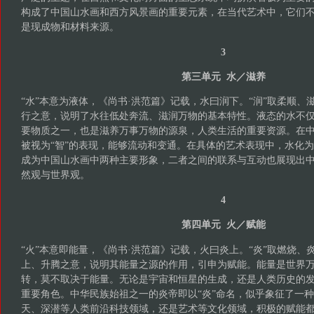
构成了中国山水画和西方风景画的重要元素，在当代艺术中，它们
是现成物和材料来源。
3
第三单元 水／滋养
“水”本意为液体，《尚书·洪范篇》记载，水曰润下。“润”取柔顺、
行之意，说明了水往低处奔流、滋润万物的基本特性。液态的水不
要物质之一，也是滋养万事万物的源泉，人类生活的重要资源。在
被视为“智”的表现，能够流动和变通。在具体的艺术表现中，水化为
成为中国山水画中两种主要形象，二者之间的联系与互动也展现出
然观与世界观。
4
第四单元 火／赋能
“火”本意即能量，《尚书·洪范篇》记载，火曰炎上。“炎”取燃烧、
上、升腾之意，说明其能量之源的作用，引申为赋能。能量是世界
转，莫不取决于能量。无论是宇宙和恒星的生成，还是人类历史的
重要角色。中华民族始祖之一的炎帝即以“炎”命名，似乎象征了一
天、深潜等人类前沿科技领域，还是艺术等文化领域，积极的赋能