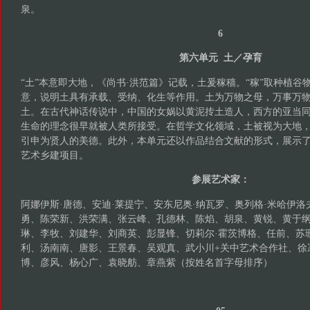
泉。
6
第六单元 土／孕育
“土”本意即大地，《尚书·洪范篇》记载，土爰稼穑。“稼”取种植谷
意，说明土具有承载、受纳、化生等作用。土为万物之母，万事万
土。在古代神话传说中，中国的女娲以黄泥抟土造人，西方的亚当
生命的理念很早就被人类所接受。在哲学文化领域，土被视为大地
引申为贤人的美德。此外，本单元还以作品结合文献的形式，展示
艺术乡建项目。
参展艺术家：
阿娜伊斯·唐德、安迪·莱提宁、安东尼奥·纳瓦罗、奥列格·米哈伊洛
勇、陈荣新、洪荣满、张云峰、孔德林、陈焰、胡泉、黄锐、黄于
琳、李牧、刘建华、刘商英、彭显锋、切莉尔·霍茨博格、任前、苏
利、汤南南、唐影、王景春、吴观真、武小川+关中艺术合作社、徐
博、彦风、杨心广、袁晓舫、章燕紫（按姓名首字母排序）