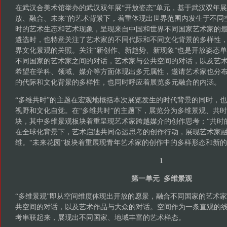
在武汉合美术馆举办的武汉双年展“开放姿态”单元，基于武汉双年展
放、融合、未来”的艺术背景下，着重体现出世界范围内发生于不同
时的艺术生态和艺术现象，呈现来自中国和世界不同国家艺术家的
遴选时，也特意关注了艺术家的不同代际和不同文化背景的多样性
界文化景观的关照。关注“新创作、新趋势、新现象”也是开放姿态
不同国家的艺术家之间的对话，艺术家与公共空间的对话，以及艺
希望在学科、领域、媒介等方面体现出多元属性，邀请艺术家也分
的代际和文化背景的多样性，也同时呼应着展览多元融合的内涵。
“多维共时”的主题在宏观地概括本次展览发生的时代背景的同时，
视野和文化自觉。在“多维共时”的主题下，展览分为多维景观、共
块，其中多维景观板块着重呈现艺术家跨越媒介的创作思考；“共时
在全球化背景下，艺术启迪共同命运思考的创作行动，展现艺术家
维。“未来花园”板块着重展现青年艺术家的创作中的多样形态和新
1
第一单元 多维景观
“多维景观”即从空间维度体现出开放的愿景，融合不同国家的艺术
共空间的对话，以及艺术作品与大众的对话。空间作为一条直观的
考串联起来，展现出不同国家、地域丰富的艺术样态。