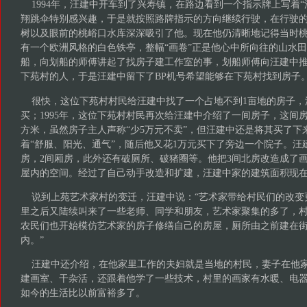
1994年，汪建中开车到了兴寿镇，在路边看到一个指示牌上写着“
翔跳伞特别感兴趣，于是就按照路牌指示的方向继续行驶，在行驶
树以及眼前的桃峪口水库深深吸引了他。现在他仍清晰地记得当时
有一个欧洲风格的白色铁亭，整幅“画卷”正是他心中所向往的山水
船，向划船的师傅讲起了找房子建工作室的事，划船师傅向汪建中
下苑村的人，于是汪建中留下了BP机号希望能够在下苑村找到房子
很快，这位下苑村村民给汪建中找了一个占地不到1亩地的房子，
买；1995年，这位下苑村村民再次给汪建中介绍了一间房子，这间房
方米，虽然房子主人声称“少5万元不卖”，但汪建中还是将其买了下
着“舒服、阳光、通气”，随后他又花1万元买下了旁边一个院子。汪
房，2间厢房，此外还有破厕所、破猪圈等。他把3间北房改造成了
屋内的空间。经过了自己动手改造和扩建，汪建中家的建筑面积现在已
说到上苑艺术家村的变迁，汪建中说：“艺术家带给村民们的改变
里之后又陆续叫来了一些老师、同学和朋友，艺术家聚集的多了，
农民们也开始模仿艺术家的房子修缮自己的房屋，厕所由之前建在
内。”
汪建中还介绍，在他家里工作的夫妇就是当地的村民，妻子在他家
建画室、干杂活，还跟着他学了一些技术，村里的画家有水暖、电
如今的生活比以前富裕多了。