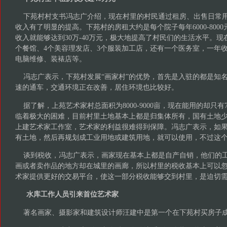
下苑村村支书冯志广介绍，现在村里的村民通过租房、出售日常用
收入有了明显的提高。下苑村的房租大约是每个院子每年6000-800
收入就能够达到30万-40万元，极大地提高了村民们的生活水平。现
个餐馆、4个美容理发店、3个服装加工店，还有一个医务室，一年收
电脑维修、装裱店等。
冯志广表示，下苑村发展“画家村”的优势，首先是入驻的都是知
速的通车，交通环境正在改善，居住环境也比较好。
据了解，上苑艺术家村总面积为8000-9000亩，现在能用的却只有
临着极大的困难，目前村里土地基本上都是归集体所有，国有土地
上建艺术家工作室，艺术家的利益很难得到保障。冯志广表示，如
有土地，然后再规划成工业用地或建筑用地，就可以使用，不过这
谈到税收，冯志广表示，画家现在基本上都是自产自销，他们的工
画或者卖作品的地方却在城里的画廊，所以村里的税收基本上可以
术家提供更好的交易平台，使这一部分税收能够交到村里，是迫切
水库工作人员引来首位艺术家
著名画家、摄影家和建筑设计师汪建中是第一个在下苑村买房子