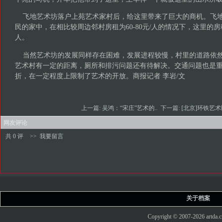
飞地艺术坊落户上苑艺术家村后，给这里带来了巨大的商机。飞地
民的家中，在相比较周边邻村房租为60-80元/人的情况下，这里的房租已
人。
当然艺术坊的发展同样存在困难，发展进程较慢，村里的道路依然
艺术村有一定的距离，厕所和排污问题还有待解决。交通问题也是
折，在一定程度上限制了艺术的开放。商报记者 李岩/文
上一篇:
吴鸿：“宋庄”艺术的..
下一篇:
[北京]环铁艺
网友评论
共 0 评
>>
我要留言
关于档案
Copyright © 2007-2026 art