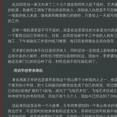
此后田世信一家又叫来了二十几个朋友和同学入驻下苑村。艺术家
的机遇，装修劳工增加了部分的农民收入，房租收入自然是不可忽
一项新的收入来源，做画家和雕塑家们的模特，只要坐上一天就可得
的工作。
还有一项机遇更是不可不提的，就是在这里居住的大多是当代鼎鼎
一下要胜过自己苦研许久。目前，在田世信家中半工半读的人就有
做工，下午就能在工作室内练习雕塑，每日田老师都会去亲自指导
艺术家们的到来不仅仅是经济收入，同时还在一定程度上影响着村
边有许多的小厕所，村民也习惯把垃圾倒到街边。现如今，李梦虞
她还在家门口的街边种了花，村民也就不把垃圾乱倒了。
培训学校带来商机
著名画家王华祥也是最早发现这个燕山脚下小村落的人之一，他花了
个废弃的小学校，把十几间破旧的教室改造成了自己的画室。经过
已经由2亩地扩展到了4亩地，成为了“飞地艺术坊”。飞地艺术坊成立
和考研学生的考前培训。开始只有十几个人，现如今已经达到了200
说起来到这里还有一个小故事，王华祥希望找到一个有山有水的地
路边拦车，可是那时的他身体魁梧还是光头，弄得经过的司机都不
下苑的司机，开车把他带到了这里，王华祥一下就被这里的山水所