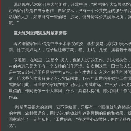
说到现在艺术家们最大的困难，汪建中说：“村里缺个大型展览馆
时画家们都是在自家创作、自家展示，没有一个公共交流的服务平
活场所太少，如果能有一些酒吧、沙龙、健身房等公共娱乐场所，
流。”
巨大陈列空间满足雕塑家需要
著名雕塑家田世信是中央美术学院教授，李梦虞是北京实用美术学
南。除了夫妇两人，院子里还养了狗、猫、山鸡、孔雀，摆着若干
做雕塑，在城里，这是个“扰人，也被人扰”的工作。别人老抗议
村的初衷只是为了有一个安静的创作环境。初次到这里，田世信夫
是村党支部书记王启昌的大力支持。在艺术家们进入这个村子的时
后，给这些艺术家解决了不少实际困难。1997年田世信开始把工作慢
式搬家到此。田世信的家现在有2亩多地，离城市远，空气好，环境
世信的工作间更像一个大车间，什么工具都找得到。陈列室比工作
作品。
“雕塑需要很大的空间，它不像绘画，只要有一个画柜就能存储很
的空间，农村很适合，用比较少的钱就能达到预期的目的和效果。
国家减轻了一定的负担。”田世信说，“在这里心态很好，创作了很
览”。