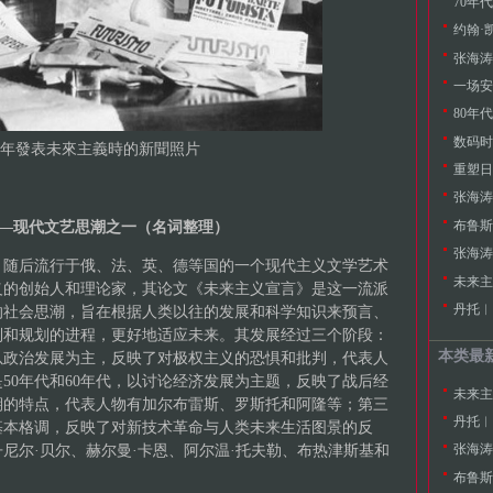
70年
约翰·
一场安
80年
数码时
909年發表未來主義時的新聞照片
重塑日
布鲁斯
—现代文艺思潮之一（名词整理）
，随后流行于俄、法、英、德等国的一个现代主义文学艺术
未来主
义的创始人和理论家，其论文《未来主义宣言》是这一流派
丹托︱
的社会思潮，旨在根据人类以往的发展和科学知识来预言、
制和规划的进程，更好地适应未来。其发展经过三个阶段：
本类最
以政治发展为主，反映了对极权主义的恐惧和批判，代表人
50年代和60年代，以讨论经济发展为主题，反映了战后经
未来主
期的特点，代表人物有加尔布雷斯、罗斯托和阿隆等；第三
丹托︱
基本格调，反映了对新技术革命与人类未来生活图景的反
尼尔·贝尔、赫尔曼·卡恩、阿尔温·托夫勒、布热津斯基和
布鲁斯