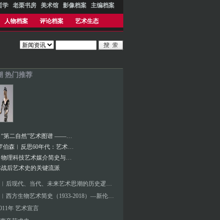
哲学
老栗书房
美术馆
影像档案
主编档案
人物档案
评论档案
艺术生态
潮 热门推荐
张海涛︱“第二自然”艺术图谱 ——未来艺术另一个趋势：人工自然
布鲁斯·罗伯森︱反思60年代：艺术史的历史
张海涛︱物理科技艺术媒介简史与概论——万物等观与心物感应
本战后艺术史的关键流派
张海涛︱后现代、当代、未来艺术思潮的历史逻辑与特征
张海涛︱西方生物艺术简史（1933-2018）—新伦理艺术运动
-2011年 艺术宣言