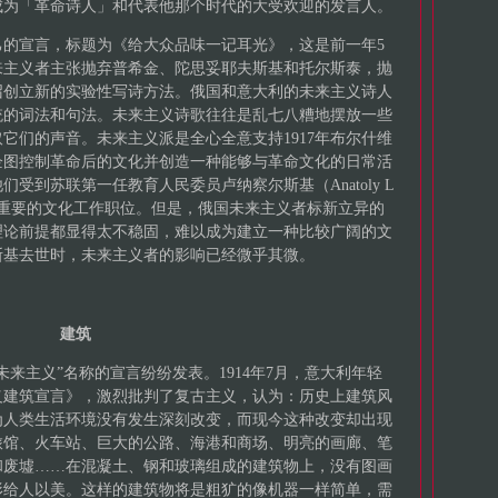
成为「革命诗人」和代表他那个时代的大受欢迎的发言人。
自己的宣言，标题为《给大众品味一记耳光》，这是前一年5
来主义者主张抛弃普希金、陀思妥耶夫斯基和托尔斯泰，抛
召创立新的实验性写诗方法。俄国和意大利的未来主义诗人
统的词法和句法。未来主义诗歌往往是乱七八糟地摆放一些
它们的声音。未来主义派是全心全意支持1917年布尔什维
企图控制革命后的文化并创造一种能够与革命文化的日常活
受到苏联第一任教育人民委员卢纳察尔斯基（Anatoly L
委派担任重要的文化工作职位。但是，俄国未来主义者标新立异的
理论前提都显得太不稳固，难以成为建立一种比较广阔的文
夫斯基去世时，未来主义者的影响已经微乎其微。
建筑
来主义”名称的宣言纷纷发表。1914年7月，意大利年轻
义建筑宣言》，激烈批判了复古主义，认为：历史上建筑风
为人类生活环境没有发生深刻改变，而现今这种改变却出现
旅馆、火车站、巨大的公路、海港和商场、明亮的画廊、笔
和废墟……在混凝土、钢和玻璃组成的建筑物上，没有图画
形给人以美。这样的建筑物将是粗犷的像机器一样简单，需