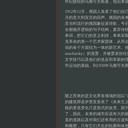
年纪较轻的马雅可夫斯基，他后来
1912年12月，俄国人发表了他们
月的意大利宣言的回声。俄国的未
弃当时流行的俄国象征派诗歌，号
全都抛开逻辑的句子结构，废弃传
单词，把它们的意义剥掉，单单采取
克革命的第一个艺术家团体，从而
动的各个方面结为一体的新艺术。他们
unacharsky）的宠爱，并被
文学技巧以及他们的造反和革新的
学运动的基础。到1930年马雅可
随之而来的是文化界各领域的冠以“未
的建筑师圣伊里亚发表了《未来主
格的更迭变化只是形式的改变。因
了，因此，未来的城市应该有大的
直的道路以及对我们还有用的古迹
和雕塑，只有它们天生的轮廓和体