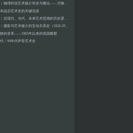
张海涛︱物理科技艺术媒介简史与概论——万物等观与心物感应
本战后艺术史的关键流派
张海涛︱后现代、当代、未来艺术思潮的历史逻辑与特征
张海涛︱摄影与艺术媒介的互动关系史（1826-2000）
静的变革——1965年以来的英国雕塑
代︱90年代声音艺术史