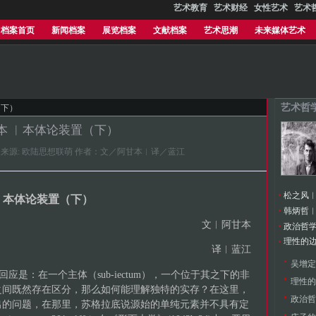
艺术教育
艺术财经
女性艺术
艺术
档案首页
新闻档案
展览档案
文献档案
艺术思潮
未来媒体艺术
艺术哲
（下）
本 ︱本体论装置（下）
:18.616 来源: 欧陆思想联萌 作者：文／阿甘本︱译／蓝江
本体论装置（下）
韩炳哲
文︱阿甘本
政治哲
译︱蓝江
回应是：在一个主体（sub-iectum），一个位于其之下的非
理性的
之间既然存在区分，那么如何能理解独特的实存？在这里，
政治哲
出的问题，在那里，苏格拉底说源始的单纯元素并不具有定