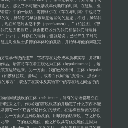
间意义，那么它不可能只涉及年代顺序的时间。在这里，亚
智者篇》中的一段话，海德格尔在《存在与时间》中也将它
这样的词，显然你们早就很熟悉这些词的意思，不过，虽然我
，现在却感到困惑不安（eporekamen）。”（柏拉图, 《智
如果我们想去把握它，就会把它区分为我们相信我们能理解
“当下”（nyn）。对存在的理解，也就是说，已经产生了时间
，这是对亚里士多德的本体论的复活，并始终与他的问题完
留给西方哲学传统的遗产，它将存在划分成本质和实存，并将时
。语言将存在者主观化为主体（hypokeimenon），这
置运转起来。另一方面，我们已经看到，主体（hypokei
（如苏格拉底、爱玛），或者白代词“这”所指示。那么ti e
曾是爱玛的东西”，表达了在实体及其语言中的存在物之间运行的
如同被预设的主体（sub-iectum，所有的话语都建立在
回到过去之中。作为我们言说根基的并确定了什么东西不能
常拥有一个“它曾经是什么”的形式。在这样被预设的存在
位，另一方面又是难以触及的。用玻姆的话来说，它之所以
，尽管——它的优先地位，他之所以具有优先地位是因为
oehm, R., pp. 210–211）。正如黑格尔用意义的辩