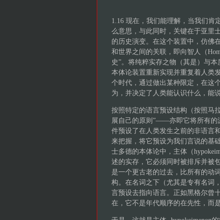
1.16 现在，我们能理解，当我
么意思，与此同时，关键在于亚里
的历史演变。在这个装置中，仿佛
和世界之间的关联，即向智人（Homo
史”。将纯粹实存之物（其是）与本
本体论装置重新实现并重复着人类
个时代，通过做出某种限定，在这
为，并决定了人类能认识什么，能
按照特定的语言预设结构（按照马拉
展自己的原则”——亦即它将所有的
件预设了在人类发生之前的非语言
来把握，将它预设为我们言说的基
士多德的本体论中，主体（hypoke
述的实存，它必须同时被排斥并被包容在装
是一个更古老的过去，比所有的动
构。在名词之下（尤其是专有名词
言预设去指向语言。正如黑格尔曾十分
在，它不是年代顺序的在先性，而