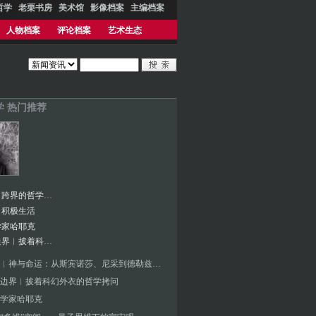
哲学
老栗书房
美术馆
影像档案
主编档案
人物档案
评论档案
艺术生态
学 热门推荐
松之风︱跨界的哲学基础与诗学冲动
︱积极生活
学家哈耶克
理性的边界︱披着科幻外衣的哲学拷问
吴增定︱神与命运：从斯宾诺莎、尼采到德勒兹的哲学轨迹
边界︱披着科幻外衣的哲学拷问
学家哈耶克