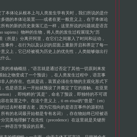
们肯定了本体论从根本上与人类发生学有关时，我们所说的是什
士多德的本体论装置——或者在更一般意义上，在于本体论
在所有的新的历史衰落汇总一样，这里所说的问题就是语言
 sapiens）物种的生物，将人类的发生过程展现为“历
质（所是）分离开阿里，在它们之间塞入了时间和运动，
发生事件，在行为以及认识的层面上重新开启和界定了每一
个意义上，它已经被视为历史上的优先性，人类能够做出行
说什么。
美的准确概括，“语言就是通过否定了其他一切原则来发
源始之物变成了一个预设），在人类发生过程中，语言事
和非人的存在。也就是说，装置必须在生物的主观化形式下
础，也是语言从一开始就预设了并奠定了它的接触。在亚里
imenon），即纯粹的“其是”，命名了预设，即独特的不可谓
置之中。在这个意义上，ti en einai的“曾是”（en）
词的过去时都要古老，因为它指向的是语言事件的源初结
，所有的名词最开始都是专有名词），存在物始终已经被语
完美地理解了在先性（precedence）在这里就是关键所
是一种语言学预设的后果。