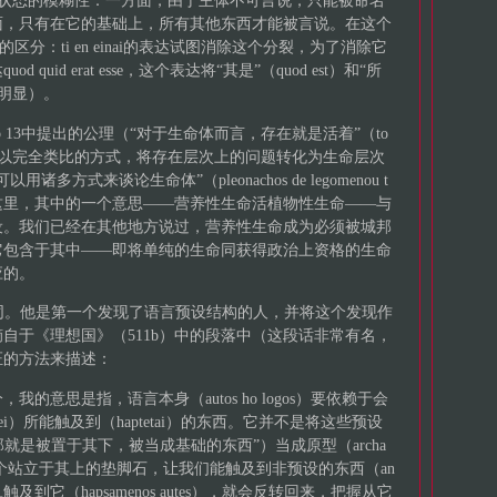
enon的状态的模糊性：一方面，由于主体不可言说，只能被命名
面，只有在它的基础上，所有其他东西才能被言说。在这个
区分：ti en einai的表达试图消除这个分裂，为了消除它
uid erat esse，这个表达将“其是”（quod est）和“所
分明显）。
ai estin）），他以完全类比的方式，将存在层次上的问题转化为生命层次
方式来谈论生命体”（pleonachos de legomenou t
 24），在这里，其中的一个意思——营养性生命活植物性生命——与
设。我们已经在其他地方说过，营养性生命成为必须被城邦
它包含于其中——即将单纯的生命同获得政治上资格的生命
应的。
全不同。他是第一个发现了语言预设结构的人，并将这个发现作
自于《理想国》（511b）中的段落中（这段话非常有名，
证的方法来描述：
的意思是指，语言本身（autos ho logos）要依赖于会
i dynamei）所能触及到（haptetai）的东西。它并不是将这些预设
上说“那就是被置于其下，被当成基础的东西”）当成原型（archa
个站立于其上的垫脚石，让我们能触及到非预设的东西（an
触及到它（hapsamenos autes），就会反转回来，把握从它