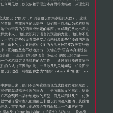
于任何可见物，仅仅依赖于理念本身而得出结论，从理念到
i）变成预设（“假说”，即词语预设作为参照的东西）。这就
做的事情，在非哲学的话语中，我们想当然地认为名称指向
将这个非语言的东西当成给定的东西，当成我们从此出发去
这样意中人，他们意识到了语言的预设的力量，他们并不是
设，只能将这些预设看成是立足点来触及那些非预设的东西
点含糊其辞，重要的是，要理解柏拉图的方法与神秘实践没有丝毫
中（正如他坚定不移地指出，关键在于“语言本身通过会
是说，一旦我们意识到语言（logos）的预设的力量——
由一个名称或定义所指称的给定物——通过在非预设事物中
照性的方式（正因为如此，一旦涉及到关键问题，柏拉图宁
的假说（柏拉图称之为“阴影”（skiai）和“影像”（eik
影中解放出来，他们不会将这些假说当成自然而然的东西，
这些假说就是指意性质的词语——走向非预设的东西。这既
，它不会预设出某种给定物的原型，而是试图触及它，仿佛
。哲学话语通常也只能由那些非预设的词语来推动，从感性
理念，重要的是，他通常会在前面加上一个形容词“本
身（(autos ho kyklos,《书简七》342a-b），物本身。