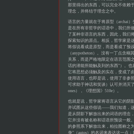
那里得出的东西，可以完全不依赖
理念，并终结于理念之中。
语言的力量就在于将原型（archa
是在所有非哲学的话语中，我们所
了某种非语言的东西，因此，我们
探索知识的原点。相反，哲学家是
将假说看成是原型，而是看成了预
（anypotheton）。没有一丁
关系，而是严格地限定在语言范围之
话的潜能所能触及到的东西”）。也就
它将思想必须触及的实在，变成了
使用语言，也即是说，使用了非参
可求助于神话和笑谈）认可并消灭了预设
ones），《理想国》510e）。
也就是说，哲学家将语言从它的阴
并试图从这些假说——我们知道，
是从阴影下解放出来的词语的理念
它并没有被名称和话语所预设一般
的参照系下解放出来，柏拉图称之为
身”（autos）的名词来表达这一点：如圆本