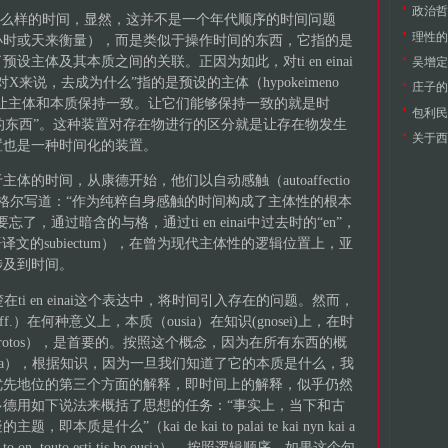
政治哲
种什么样的时间，显然，这并不是一个年代顺序的时间问题
理性的
小时或天来衡量），而是类似于操作时间的东西，它指的是
主体及其本质之间的关联。正因为如此，对ti en einai
来说，去成为什么”指的是预设的主体（hypokeimeno
庄子的
，让主体和本质保持一致。让它们能够保持一致的就是时
包利民
的东西”。这种装置对存在物进行的区分就是让存在物发生
关于西
置也是一种时间化的装置。
的时间，从康德开始，他们以自动感触（autoaffectio
格尔写道：“作为纯粹自身感触的时间构成了主体性的根本
们不要忘了，通过暗含的与格，通过ti en einai中过去时的“en”，
丁语译文的subiectum），在曾为现代主体性的逻辑位置上，亚
涉及到时间。
在ti en einai这个表达中，将时间引入存在的问题。然而，
f.）在何种意义上，本质（ousia）在知识(gnosei)上，在时
（protos），是首要的。按照这个概念，因为在所有东西的概
sia），根据知识，因为一旦我们知道了它的本质是什么，我
优先地位的第三个方面的解释，即时间上的解释，似乎仍然
德用如下说法来概括了思想的任务：“事实上，当下和古
什么”（kai de kai to palai te kai nyn kai a
on, ti to on, touto esti tis he ousia）。按照逻辑顺序，如果这个句