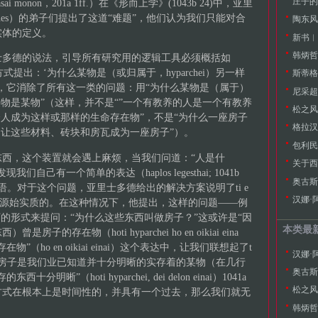
庄子的
i monon，201a 1ff.）在《形而上学》(1043b 24)中，亚里
henes）的弟子们提出了这道“难题”，他们认为我们只能对合
陶东风
实体的定义。
韩炳哲
士多德的说法，引导所有研究用的逻辑工具必须概括如
式提出：‘为什么某物是（或归属于，hyparchei）另一样
斯蒂格
。也就是说，它消除了所有这一类的问题：用“为什么某物是（属于）
尼采超
某物是某物”（这样，并不是“”一个有教养的人是一个有教养
松之风
个人成为这样或那样的生命存在物”，不是“为什么一座房子
格拉汉
，让这些材料、砖块和房瓦成为一座房子”）。
包利民
西，这个装置就会遇上麻烦，当我们问道：“人是什
关于西
己有一个简单的表达（haplos legesthai; 1041b
奥古斯
。对于这个问题，亚里士多德给出的解决方案说明了ti e
汉娜·
在物或源始实质的。在这种情况下，他提出，这样的问题——例
下的形式来提问：“为什么这些东西叫做房子？”这或许是“因
本类最
存在物（hoti hyparchei ho en oikiai eina
在物”（ho en oikiai einai）这个表达中，让我们联想起了t
汉娜·
当然代表着房子是我们业已知道并十分明晰的实存着的某物（在几行
奥古斯
”（hoti hyparchei, dei delon einai）1041a
松之风
方式在根本上是时间性的，并具有一个过去，那么我们就无
韩炳哲