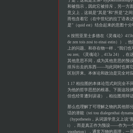
于是，这就是主体- hypokeim
和被指示，因此它被排斥，另一方
意义上，这就是“其是”和“所是”之间的
而包含着它（在中世纪的拉丁语表达quod q
是”（quid est）结合起来的意图十
א 按照亚里士多德在《灵魂论》415b 13中提出的公理（“对于生命体而言，存在就是活着”（to
de zen tois zosi to ein
上的问题。和存在物一样，“我们也可以用诸多
ou zen; 《灵魂论》, 413a
其他意思不同，成为其他意思的预
排斥出去的东西——与此同时也将
区别开来。本体论和政治是完全对
1.17 柏拉图的本体论范式则完
为他的哲学思想的根基。下面这段摘
但也经常遭到误读），柏拉图用辩
那么也理解了可理解之物的其他部分，我
话的潜能（tei tou dialegestha
（hypotheseis，从词源学意义
i），而是真正作为预设——作为一
ypotheton），通常万物的原理，一旦