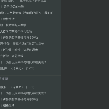
“多维”空间——量子思维下的宇宙观
︱ 关于记忆的伦理
新书︱玛莎·C.努斯鲍姆《为动物的正义：我们的集体责任》
︱积极生活
勒︱技术学与人类学
人哲学与荣格个体化理论
︱跨界的哲学基础与诗学冲动
姆·哈曼︱麦克卢汉的“重启”人造物
︱哲学是一种冲击边界的思考
方哲学三条总路线
丁︱为什么因果律与时间存在关联？
阿伦特︱《论暴力》（1970）
新文章
阿伦特︱《论暴力》（1970）
丁︱为什么因果律与时间存在关联？
︱跨界的哲学基础与诗学冲动
︱积极生活