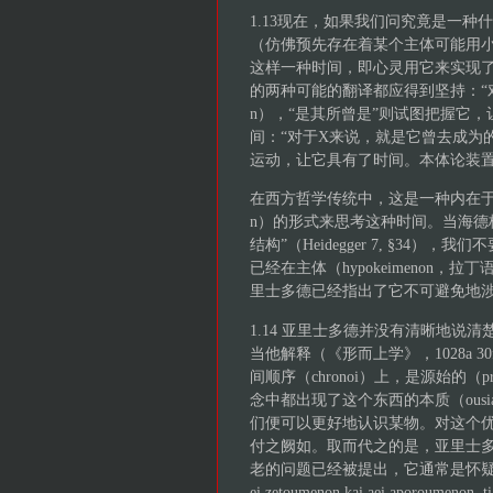
1.13现在，如果我们问究竟是一
（仿佛预先存在着某个主体可能用
这样一种时间，即心灵用它来实现了预设
的两种可能的翻译都应得到坚持：“对X
n），“是其所曾是”则试图把握它
间：“对于X来说，就是它曾去成为
运动，让它具有了时间。本体论装
在西方哲学传统中，这是一种内在于主体
n）的形式来思考这种时间。当海德
结构”（Heidegger 7, §34），我
已经在主体（hypokeimenon，拉
里士多德已经指出了它不可避免地
1.14 亚里士多德并没有清晰地说清楚
当他解释（《形而上学》，1028a 30f
间顺序（chronoi）上，是源始的
念中都出现了这个东西的本质（ou
们便可以更好地认识某物。对这个
付之阙如。取而代之的是，亚里士多
老的问题已经被提出，它通常是怀疑的主题，即本质是
ei zetoumenon kai aei aporoumen