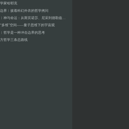
学家哈耶克
边界︱披着科幻外衣的哲学拷问
吴增定︱神与命运：从斯宾诺莎、尼采到德勒兹的哲学轨迹
“多维”空间——量子思维下的宇宙观
︱哲学是一种冲击边界的思考
方哲学三条总路线