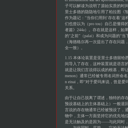
子可以解读为说明了源始实质的时
里士多德的隐隐地引用了柏拉图《
作为题记：“当你们用到‘存在着’
们也曾以为（pro tou）自己是懂得的
者篇》244a）。存在就是这样，
的“之前”（palai）和成为问题的
（海德格尔再一次提出了存在问题
全一致）。
1.15 本体论装置是亚里士多德
间导入了存在，这种装置就是语言的作品
就是让我们言说得以成的根基，即让装
menon）通常已经被专用名词所命名
n einai，即“对于爱玛来说，
关系。
由于让自己脱离了谓述，独特的存在物
预设基础上的主体基础上）一般退
言说的存在物通常已经被预设了，通
物中，主体一方面坚持它的优先地
是无法触及的是因为——与此同时
——与此同时，尽管——它的无法触及性（B