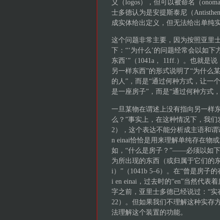
义（logos），但可以被命名（onomasa
士多德认为是安提斯泰尼（Antist
成实体给出定义，但无法给出单纯
这个问题非常主要，因为按照亚里
下：“‘为什么’的问题经常会以如下方
东西’”（1041a， 11ff.）
另一样东西”的形式说明了“为什么
的人”，而是“通过何种方式，让一
是一座房子”，而是“通过何种方式
一旦某物在谓述上没有指向另一样东
么？”事实上，在这种情况下，我们发现我们自
2），这个表达不能分析成主语和谓语
n einai恰恰是用来理解单纯存
如，“什么是房子？”——必须以如
为所出现的东西（或归属于它们的东西）曾是房子的
i）”（1041b 5–6）。在“曾是房子的存
i en einai，过去时的“en”
字之前，亚里士多德已经说过：“实存的东西十分明晰
22）。但如果我们不理解这种实存
法理解这个装置的功能。