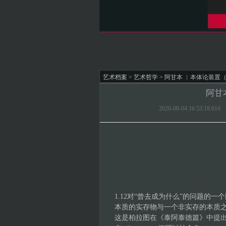
艺术档案
>
艺术哲学
> 阿甘本 ︱本体论装置
阿甘
2020-08-04 16:53
1.12对“曾去成为什么”的问题的一个
本质的实存物与一个非实存的本质
这是柏拉图在《泰阿泰德篇》中提