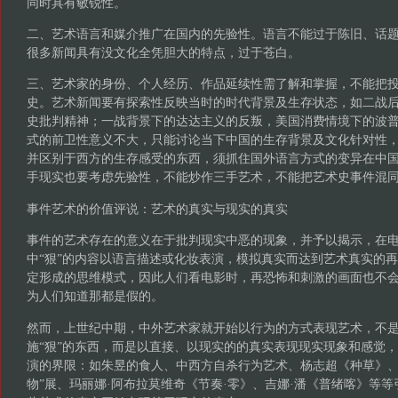
同时具有敏锐性。
二、艺术语言和媒介推广在国内的先验性。语言不能过于陈旧、话
很多新闻具有没文化全凭胆大的特点，过于苍白。
三、艺术家的身份、个人经历、作品延续性需了解和掌握，不能把
史。艺术新闻要有探索性反映当时的时代背景及生存状态，如二战后
史批判精神；一战背景下的达达主义的反叛，美国消费情境下的波
式的前卫性意义不大，只能讨论当下中国的生存背景及文化针对性
并区别于西方的生存感受的东西，须抓住国外语言方式的变异在中
手现实也要考虑先验性，不能炒作三手艺术，不能把艺术史事件混
事件艺术的价值评说：艺术的真实与现实的真实
事件的艺术存在的意义在于批判现实中恶的现象，并予以揭示，在
中“狠”的内容以语言描述或化妆表演，模拟真实而达到艺术真实的
定形成的思维模式，因此人们看电影时，再恐怖和刺激的画面也不
为人们知道那都是假的。
然而，上世纪中期，中外艺术家就开始以行为的方式表现艺术，不
施“狠”的东西，而是以直接、以现实的的真实表现现实现象和感觉
演的界限：如朱昱的食人、中西方自杀行为艺术、杨志超《种草》、
物”展、玛丽娜·阿布拉莫维奇《节奏·零》、吉娜·潘《普绪喀》等