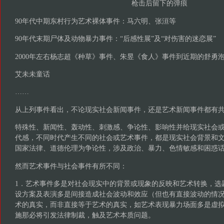
枪击后留下的弹痕
90年代中期东村行为艺术裸体事件：马六明、张洹等
90年代末期尸体及动物暴力事件：“后感性展”及“对伤害的迷恋展”
2000年左右杨志超《种草》事件、朱昱《食人》事件到近期的舒勇
艾未未童话
……
从上列事件看出，不论现实社会新闻事件，还是艺术新闻事件都有
特殊性、新闻性、轰动性、刺激感、争论性、影响性并给现实社会
代感，不同时代产生不同的社会或艺术事件，都是现实社会背景和
国家法律、道德伦理为争论性，涉及政治、暴力、色情敏感和困惑
然而艺术事件与社会事件有所不同：
1．艺术事件多是对社会现实中的背景或现象的反映和艺术转换，选
设方案及表演多是间接造成社会波动和效应（但也有直接波动的情
术的真实，而非直接等于艺术的真实，如艺术表现暴力场面多是虚
施那必将引发法律制裁，触及艺术本质问题。