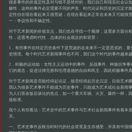
很多事件的价值定性及对与错不是绝对的，我们自己和现实社会认
极性，这样的事件必定需要不同的声音、时代论证和历史的沉淀才
定性但在现在看起来又很荒诞；在现在看起来正常在未来又可能很
一：争议性和不确定性。
对于艺术新闻的价值支点，我们也在寻找一个规律，这需多方面分
性，还需考虑时代性，总体的社会观念的和背景：
1．有些事件在特定历史条件下是荒诞的在未来不一定是恶劣的，要
史情境。每个时代艺术新闻事件也不同，我们这个时代的事件越来
2．积极的运动如：女性主义运动中的事件、反战事件、种族抗争事
们的观念，促进法律完善和伦理道德的自由和民主，因此积极事件
对于艺术新闻是否能经得起论证，能否经得起历史沉淀，目前艺术
我认为很多艺术事件不能成为历史事件，只能成为艺术或社会新闻
为人们茶余饭后谈论的焦点，如一个重大车祸、火灾、爆炸一样，
值标准。
我个人有些看法：艺术史中的艺术事件与艺术社会新闻事件有着本
关。
一、艺术史事件反映当时时代的社会背景及生存感受，并具有中国