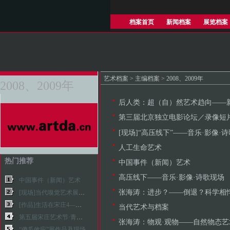
档案首页
新闻档案
展览档案
艺术档案
>
主编档案
>
2008、2009年
2008、2009年
后人类：超（自）然艺术趋向——新
第三届北京独立电影论坛／录像短
[现场]“高压线下”——音乐·影像·
人工生命艺术
热门推荐
中国事件（新闻）艺术
高压线下——音乐·影像·诗歌现场
中国事件（新闻）艺术
张海涛：进步？——倒退？科学相
[现场]当代嗅觉艺术展——嗅觉· 感觉
[作品]生活在宋庄4——宋庄及周边艺术家群落调查展
当代艺术与档案
第五届宋庄艺术节·青年策展人邀请展
张海涛：物观·观物——自然物态艺
“傻瓜效应”展作品及现场