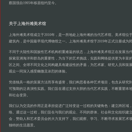
蔡国强自1995年移居纽约至今。
关于上海外滩美术馆
上海外滩美术馆成立于2010年，是一所地处上海外滩的当代艺术馆。美术馆位
建筑内，是中国最早现代博物馆之一。上海外滩美术馆于2019年正式注册成为
不同于大陆性和国族性艺术机构积重难返的状态，上海外滩美术馆正在发展当
探索亚洲海洋和群岛的重要性，为当下的艺术挑战，实践和网络提供更为丰富
区之间、全球不同文化之间构建具有建设性的矛盾，为艺术家、研究人员和策
观众一同深入感受幽微且浓烈的体验。
凭借独具一格的策展方法而享有盛誉，我们构思着各种艺术项目，包含从研究
可预期的泛表演性实践。我们旨在通过支持大胆的当代艺术实践，不断重塑本
和社会变异。
我们认为交流的作用正是承担促进广泛转变这一过程的关键角色：建立跨区域
络。通过这一过程，我们旨在与我们的观众、不同的群体、社会和文化组织建
会，赞助人和艺术委员会的大力支持下，我们观察、学习、不断寻求发展艺术
独特的生活愿景。