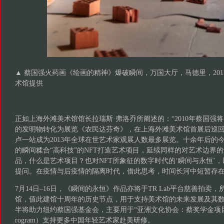
▲ 蔡国强火药画《绘画的精神》爆破瞬间，万国大厅，马德里，20
术馆提供
正如上海外滩美术馆馆长拉瑞斯·弗洛乔所阐述的：“2010年蔡国强将
的发明物转化为展览《农民达芬奇》，在上海外滩美术馆首展后巡
卢一站成为2013年全球在世艺术家观展人数最多展览。十余年后的
的瞬间糅合“高科技”的NFT打造艺术项目，延续同样的对艺术边界
品，什么是艺术项目？也对NFT所象征的数字时代的‘瞬间与永恒’，
提问。在疫情与后疫情的隔离时代，借此思考，时间长河中短暂存在
7月14日–16日，《瞬间的永恒》作品亦将于TR Lab平台慈善拍卖
馆，值此建馆十周年的历史节点，用于支持美术馆的未来发展及其
半将助力纽约蔡国强基金会，主要用于“亚洲文化协会：蔡奖学金项目”（ACC C
rogram）支持更多中国年轻艺术家赴美研修。