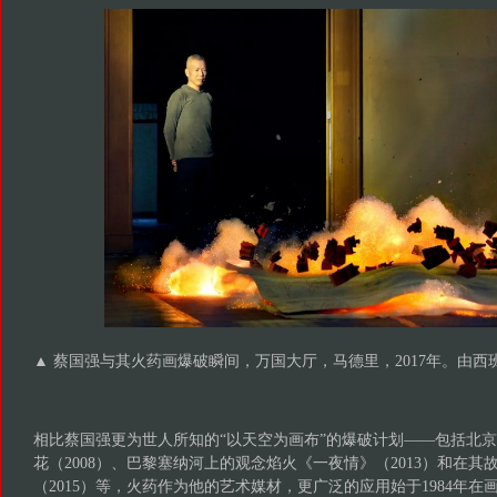
▲ 蔡国强与其火药画爆破瞬间，万国大厅，马德里，2017年。由
相比蔡国强更为世人所知的“以天空为画布”的爆破计划——包括北京
花（2008）、巴黎塞纳河上的观念焰火《一夜情》（2013）和在
（2015）等，火药作为他的艺术媒材，更广泛的应用始于1984年