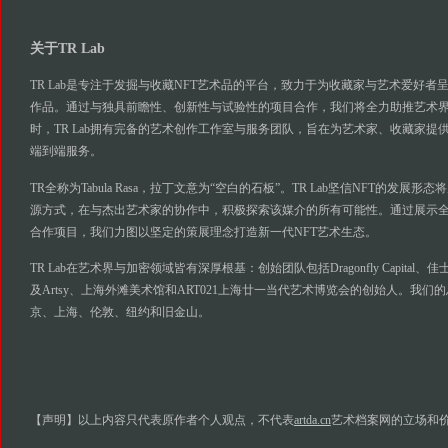
关于TR Lab
TR Lab是专注于发掘与收藏NFT艺术品的平台，致力于为收藏家与艺术爱好者
作品。通过与独具前瞻性、创新性与试验性的项目合作，我们将全力助推艺术
时，TR Lab拥有完备的艺术创作工作室与服务团队，旨在为艺术家、收藏家提
端到端服务。
TR全称为Tabula Rasa，拉丁文意为“空白的石板”。TR Lab坚信NFT的发
源方式，在与杰出艺术家的协作中，积极探索该媒介的所有可能性。通过展示全
合作项目，我们力图以坚定的策展理念打造新一代NFT艺术生态。
TR Lab在艺术界与加密领域皆有深厚根基：创始团队包括Dragonfly Capita
及Artsy、上海外滩美术馆和ART021上海廿一当代艺术博览会的创始人。我
京、上海、伦敦、纽约和旧金山。
【声明】以上内容只代表原作者个人观点，不代表
artda.cn
艺术档案网的立场和