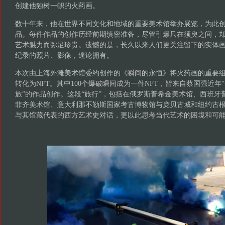
创建他独树一帜的火药画。
数十年来，他在世界不同文化和地域的重要美术馆举办展览，为此
品。每件作品的创作历经前期缜密准备，尽管引爆只在须臾之间，
艺术魅力而弥足珍贵。遗憾的是，长久以来人们更关注留下的实体
纪录的照片、影像，遑论拥有。
本次由上海外滩美术馆委约创作的《瞬间的永恒》将火药画的重要组
转化为NFT。其中100个爆破瞬间成为一件NFT，皆来自蔡国强近年
旅”的作品创作。这段“旅行”，包括在俄罗斯普希金美术馆、西班牙
菲齐美术馆、意大利那不勒斯国家考古博物馆与庞贝古城和纽约古
与其馆藏代表的西方艺术史对话，更以此思考当代艺术的困境和可