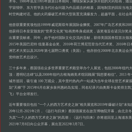
术等。1986年底至1995年旅居日本期间，继续探索从家乡开始的火药绘画，
宇宙情怀、东方哲学及当代社会问题为作品观念的根基，因地制宜的回应当地
时空构建对话。他的火药爆破艺术和大型装置充满爆发力，超越平面，在社会
他曾获重要奖项包括1999年威尼斯双年展国际金狮奖、2007年广岛艺术奖和200
他获得日本皇室颁发的“世界文化奖”绘画类终身成就奖，该奖项旨在诺贝尔奖
出重要贡献者。同年，由于他对国际文化交流的贡献，获得美国国务院首次颁
2015年美国巴尼特·纽曼基金会奖、2016年荷兰博尼范登当代艺术奖、2016年日
洲艺术大奖以及2020年第七届野口勇奖（美国）。他亦担任2008年北京奥运
觉特效艺术总设计。
三十多年来，蔡国强在众多世界重要艺术殿堂举办个人展览，包括2006年纽约
顶：透明纪念碑”以及2008年纽约古根海姆美术馆回顾展“我想要相信”。2013 
城市巡回，吸引逾 100 万观众，其中里约热内卢一站成为当年全球在世艺术家
划“天梯”于 2015年6月在家乡泉州惠屿岛实现，同名纪录片由奥斯卡金奖得主凯文·
飞）平台全球发行。
近年重要项目包括 “一个人的西方艺术史之旅”相关展览和2019年爆破计划“未知
20年12月-2021年2月，《远行与归来》蔡国强展览在故宫博物院开幕，由北
为其“一个人的西方艺术史之旅”的高潮；《远行与归来》亦将巡回至上海浦东
2021年7月8日向公众开幕，展出至2022年3月7日。