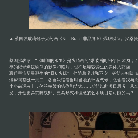
▲ 蔡国强玻璃镜子火药画《Non-Brand 非品牌 5》爆破瞬间。罗
蔡国强表示：“《瞬间的永恒》是火药画的‘爆破瞬间的存在’本身；
存的记录爆破瞬间的影像和照片，也不是爆破诞生的实体火药画…
联通宇宙新星诞生的“原初火球”，伴随着虔诚和不安，等待未知降
爆瞬间都独一无二，各自浓缩着当时当地的环境气候，包含着我与
小小命运占卜，体验短暂的错位和恍惚……期待以此项目思考，从N
发，开创更具前瞻视野、更具形式和理念的艺术项目是可能的吗？”