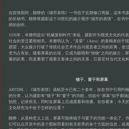
在疫情期间，顾铮的《城市表情》一书也于近期修订再版，这本书
的长销书。顾铮将摄影这个20世纪的媒介视作“城市的表情”，在书中
师的创作。
1936年，本雅明提出“机械复制时代”来临，摄影作为视觉文化的代
社会的变迁紧密相关。本雅明认为，“灵晕”（Aura）的衰竭来自于
愿望，大众媒介打破了传统社会艺术作品与观赏者之间的距离，使
变为占有欲。随着屏幕的出现，它成为眼睛和“他物”之间的媒介，
看的距离，而是重塑了观看主客体之间的关系，它甚至对当代文化
镜子、窗子和屏幕
ARTDBL：《城市表情》成稿至今已有二十多年，你在书中引用约
的分类，认为摄影有“镜子”和“窗子”的功能，但如今“屏幕”似乎都
拍照，记录所见；同时在屏幕上完成观看和传播。在你看来，今天的
文化研究当中处于怎样的位置？
顾铮：从某种意义上说，屏幕可能将镜子与窗子的功能一体化了。
们可以点开其中的某个图标而看到有关世界的各个方面的信息，或