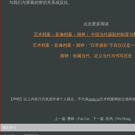
与我们与屏幕的密切关系成反比。
点击更多阅读
艺术档案 > 影像档案 > 顾铮︱ 中国当代摄影的制度
艺术档案 > 影像档案 > 顾铮︱“日常摄影”不应仅仅是一
顾铮︱收藏当代、定义当代与书写历史
【声明】以上内容只代表原作者个人观点，不代表
artda.cn
艺术档案网的立场和
上一篇:
樊林（Fan Lin..
下一篇:
巫鸿（Wu Hong..
网友评论