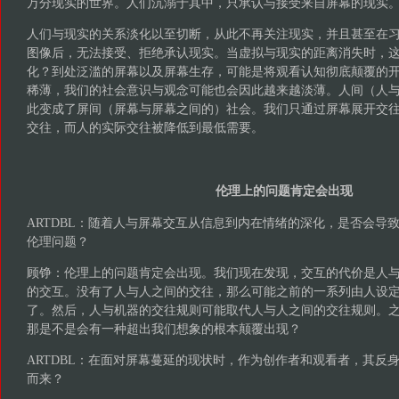
万分现实的世界。人们沉溺于其中，只承认与接受来自屏幕的现实
人们与现实的关系淡化以至切断，从此不再关注现实，并且甚至在
图像后，无法接受、拒绝承认现实。当虚拟与现实的距离消失时，
化？到处泛滥的屏幕以及屏幕生存，可能是将观看认知彻底颠覆的
稀薄，我们的社会意识与观念可能也会因此越来越淡薄。人间（人
此变成了屏间（屏幕与屏幕之间的）社会。我们只通过屏幕展开交
交往，而人的实际交往被降低到最低需要。
伦理上的问题肯定会出现
ARTDBL：随着人与屏幕交互从信息到内在情绪的深化，是否会导
伦理问题？
顾铮：伦理上的问题肯定会出现。我们现在发现，交互的代价是人
的交互。没有了人与人之间的交往，那么可能之前的一系列由人设
了。然后，人与机器的交往规则可能取代人与人之间的交往规则。
那是不是会有一种超出我们想象的根本颠覆出现？
ARTDBL：在面对屏幕蔓延的现状时，作为创作者和观看者，其反
而来？