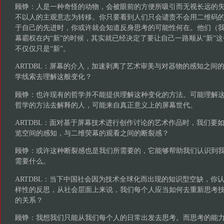
顾铮：人是一种奇怪的动物，会被眼前的方便所吸引而无视长远的
不以人的主观意志为转移。你只要看到人们只会谴责不会用二维码的
于自己的先进时，你或许就会知道反身思考的可能性何在。他们（
幕霸权在内“新”的时候，其实就已经决定了要让自己一路顺从“新”
不仅仅只是“新”。
ARTDBL：屏幕的介入，加速剥离了艺术审美与对器物的感知之间
学线索去理解这般变化？
顾铮：也许现有的哲学并不能提供理解这种变化的方法。可能理解
哲学的方法去解释的人，可能来自真正意义上的屏幕世代。
ARTDBL：面对基于屏幕技术进行创作讨论的艺术作品时，我们要
览空间的感知，与二维荧幕的观看之间的断裂感？
顾铮：或许这种断裂感也是我们所需要的，它能够帮助我们认识到
需要什么。
ARTDBL：当下中国社会因为技术全球化而出现的知识型空缺，你
样性的反思，从社会层面上来说，我们每个人应当如何去重新思考
的关系？
顾铮：我想我们只能从我们每个人的日常出发去思考。而思考的能