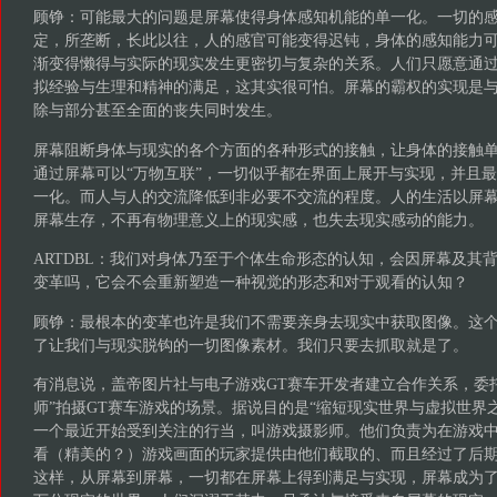
顾铮：可能最大的问题是屏幕使得身体感知机能的单一化。一切的
定，所垄断，长此以往，人的感官可能变得迟钝，身体的感知能力
渐变得懒得与实际的现实发生更密切与复杂的关系。人们只愿意通
拟经验与生理和精神的满足，这其实很可怕。屏幕的霸权的实现是
除与部分甚至全面的丧失同时发生。
屏幕阻断身体与现实的各个方面的各种形式的接触，让身体的接触
通过屏幕可以“万物互联”，一切似乎都在界面上展开与实现，并且
一化。而人与人的交流降低到非必要不交流的程度。人的生活以屏
屏幕生存，不再有物理意义上的现实感，也失去现实感动的能力。
ARTDBL：我们对身体乃至于个体生命形态的认知，会因屏幕及其
变革吗，它会不会重新塑造一种视觉的形态和对于观看的认知？
顾铮：最根本的变革也许是我们不需要亲身去现实中获取图像。这
了让我们与现实脱钩的一切图像素材。我们只要去抓取就是了。
有消息说，盖帝图片社与电子游戏GT赛车开发者建立合作关系，委
师”拍摄GT赛车游戏的场景。据说目的是“缩短现实世界与虚拟世界
一个最近开始受到关注的行当，叫游戏摄影师。他们负责为在游戏
看（精美的？）游戏画面的玩家提供由他们截取的、而且经过了后
这样，从屏幕到屏幕，一切都在屏幕上得到满足与实现，屏幕成为