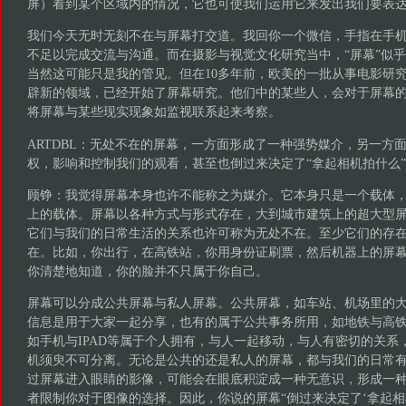
屏）看到某个区域内的情况，它也可使我们运用它来发出我们要表
我们今天无时无刻不在与屏幕打交道。我回你一个微信，手指在手
不足以完成交流与沟通。而在摄影与视觉文化研究当中，“屏幕”似
当然这可能只是我的管见。但在10多年前，欧美的一批从事电影研
辟新的领域，已经开始了屏幕研究。他们中的某些人，会对于屏幕
将屏幕与某些现实现象如监视联系起来考察。
ARTDBL：无处不在的屏幕，一方面形成了一种强势媒介，另一方
权，影响和控制我们的观看，甚至也倒过来决定了“拿起相机拍什么
顾铮：我觉得屏幕本身也许不能称之为媒介。它本身只是一个载体
上的载体。屏幕以各种方式与形式存在，大到城市建筑上的超大型
它们与我们的日常生活的关系也许可称为无处不在。至少它们的存
在。比如，你出行，在高铁站，你用身份证刷票，然后机器上的屏
你清楚地知道，你的脸并不只属于你自己。
屏幕可以分成公共屏幕与私人屏幕。公共屏幕，如车站、机场里的
信息是用于大家一起分享，也有的属于公共事务所用，如地铁与高
如手机与IPAD等属于个人拥有，与人一起移动，与人有密切的关系
机须臾不可分离。无论是公共的还是私人的屏幕，都与我们的日常
过屏幕进入眼睛的影像，可能会在眼底积淀成一种无意识，形成一
者限制你对于图像的选择。因此，你说的屏幕“倒过来决定了‘拿起相