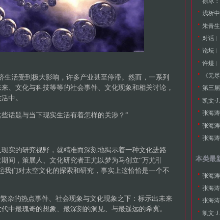
徐冰：
浅析中
朱青生
论坛︱
许煜︱
《无尽
济生活受到极大影响，许多产业甚至停滞。然而，一系列
未来、文化与科技等等的社会事件、文化现象和相关讨论，
第三届
生活中。
凯文·
张海涛
些话题与当下现实生活有着怎样的关涉？”
张海涛
入现实的研究视野，就精准而深刻地揭示着一种文化进路
本类最
爆发期间，策展人、文化研究者王尤以梦为马创立“万尤引
起我们对太空文化的探索和研究，事实上这恰恰是一个不
张海涛
些繁杂的热点事件、社会现象与文化现象之下：标示出未来
张海涛
世代中最瑰奇的想象、最深刻的洞见、与最遥远的希冀。
凯文·