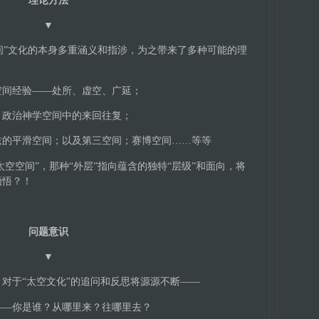
理论方法
▼
空间”文化的本身多重涵义和指涉，为之带来了多种可能的理
空间经验——处所、虚空、广延；
、政治神学空间中的来回往复；
兹的平滑空间；以及第三空间；赛博空间……等等
太空空间”，那种“外层”指向蕴含的独特“层级”和面向，将
领悟？！
问题意识
▼
对于“太空文化”的追问和反思将源源不断——
——你是谁？从哪里来？往哪里去？