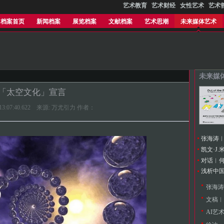
艺术教育
艺术财经
女性艺术
艺术
档案首页
新闻档案
展览档案
文献档案
艺术思潮
未来媒体艺术
未来媒
「太空文化」宣言
05 13:07:40.622 来源: 万尤引力 作者：
浅析中
文稿︱