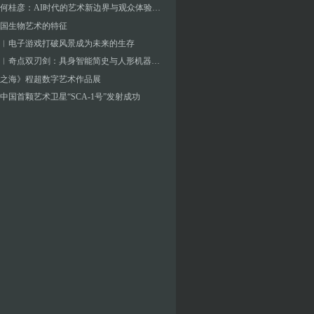
对话︱何桂彦：AI时代的艺术新边界与观众体验探索
国生物艺术的特征
︱电子游戏打破风景成为未来的生存
张海涛︱奇点双刃剑：具身智能简史与人形机器人元年——未来人工智能艺术新浪潮的价值判断要素
之海》程超数字艺术作品展
中国首颗艺术卫星“SCA-1号”发射成功