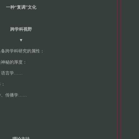
一种“复调”文化
跨学科视野
▼
具备跨学科研究的属性：
最神秘的厚度：
、语言学……
界：
学、传播学……
：