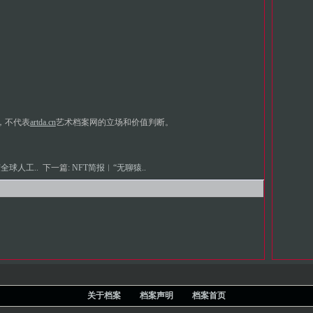
，不代表
artda.cn
艺术档案网的立场和价值判断。
度全球人工..
下一篇:
NFT简报︱“无聊猿..
关于档案
档案声明
档案首页