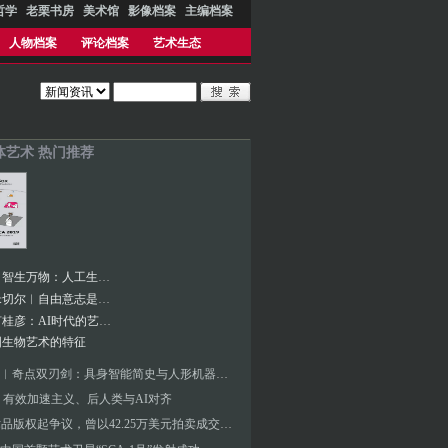
哲学
老栗书房
美术馆
影像档案
主编档案
人物档案
评论档案
艺术生态
体艺术 热门推荐
张海涛︱智生万物：人工生命艺术演化的生态档案
凯文·J.米切尔︱自由意志是一场幻觉吗？
对话︱何桂彦：AI时代的艺术新边界与观众体验探索
国生物艺术的特征
张海涛︱奇点双刃剑：具身智能简史与人形机器人元年——未来人工智能艺术新浪潮的价值判断要素
 有效加速主义、后人类与AI对齐
AI艺术品版权起争议，曾以42.25万美元拍卖成交的AI绘画成泡沫？