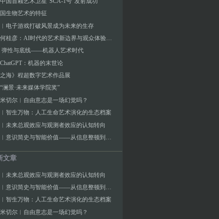
中国首颗艺术卫星“SCA-1号”发射成功
国生物艺术的特征
︱电子游戏打破风景成为未来的生存
对话︱何桂彦：AI时代的艺术新边界与观众体验探索
 弹性与底线——机器人艺术时代
ChatGPT：机器的末世论
之海》程超数字艺术作品展
“澜景·未来媒体学院奖”
J.米切尔︱自由意志是一场幻觉吗？
︱智生万物：人工生命艺术演化的生态档案
︱未来总观效应与观测者效应的认知转向
张海涛︱意识简史与智能价值——从信息整顿到宇宙频率的演化逻辑
新文章
︱未来总观效应与观测者效应的认知转向
张海涛︱意识简史与智能价值——从信息整顿到宇宙频率的演化逻辑
︱智生万物：人工生命艺术演化的生态档案
J.米切尔︱自由意志是一场幻觉吗？