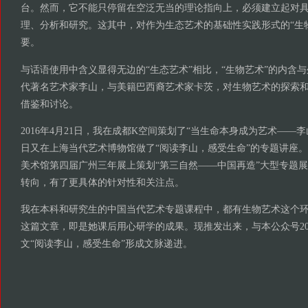
台。然而，它不能只停留在空泛无当的理论指向上，必须建立起对
理、分析和研究。这其中，对作为生态艺术的基础性实践形式的“生
要。
与话语使用中含义显得无边的“生态艺术”相比，“生物艺术”的内含
代著名艺术家李山，与美籍巴西裔艺术家卡茨，对生物艺术的探索
借鉴和讨论。
2016年4月21日，我在成都K空间策划了“当生命本身成为艺术——李山艺
日又在上海当代艺术博物馆做了“阅读李山，感受生命”的专题讲座。这
美术馆第四届广州三年展上策划“第三自然——中国再造”大型专题
转向，有了更具体的针对性和关注点。
我在本科和研究生的中国当代艺术专题课程中，都有生物艺术这个
这篇文章，即是她课后用心研学的成果。现推发出来，与本公众号202
文“阅读李山，感受生命”形成文脉递进。