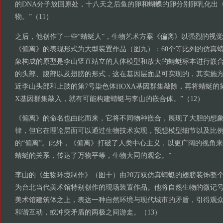
的DNA分子放回原处，十八天之后鱼的卵和蝴蝶的卵分别卵乳化出
物。”（11）
之后，他创作了一些“蜻蜓人”，生物艺术方案《偏离》以强烈的视
《偏离》的表现形式为大型装置作品（图九）：60个等比列的仿真
象构成的原型是李山竖直站立的人体模型和放大的蜻蜓标本进行嵌
的头部、腹部以及翅膀的形式，这在基因层面是可实现的，其实施方
近李山头部和上肢的第7号染色体HOXA基因群集敲除，再将蜻蜓的第
X基因群集敲入，就有可能构建蜻蜓与李山的嵌合体。”（12）
《偏离》的命名也由此而来，它将不同物种嵌合，展现了大胆的想
律，但它在理论层面可以通过生物技术实现，预想模型细节以及比
的“偏离”。此外，《偏离》打破了人类中心主义，以更广阔的视角
蜻蜓的关系，传达了万物平等，生物大同的观念。”
李山的《生物环境制作》（图十）由20万双仿真蜻蜓的翅膀装饰整
为台北当代美术馆特别创作的现场装置作品。他将自然生物的微记
美术馆建筑体之上，表达一种自然环境与现代城市的矛盾，引得观
和谐互动，或冲突矛盾的两极之间游走。（13）