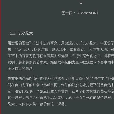
▲
图十四：《Beehand-02》
（三）以小见大
用宏观的视觉和方法来进行研究，用微观的方式以小见大。中国哲
想：“以小见大，叹其广博；以大观小，知其微妙。”人类在天地之
宇宙中的万事万物都存在着其固有规律，五行生克合化之性。随着
发明，越来越多的艺术家开始借助科技的力量从微观世界体会事物
表达自己的观念。
陈友桐的作品以微生物作为生物媒介，呈现出微生物“斗争本性”生
们在自由无序的斗争中形成平衡，作品的巧妙之处是把它们从自然
选，给它们提供一个独立的空间和营养，让两个有对抗性的菌在特
这一过程，来体会生命从生息到繁衍，从斗争直至死亡的整个过程
见大，去体会人类生存价值这一课题。