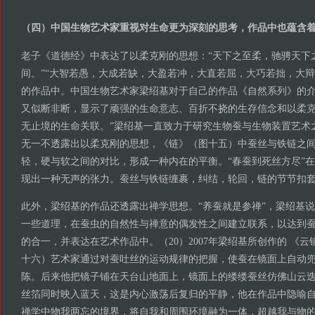
（四）中国生物艺术家重视对生命更为深刻的思考，作品中也蕴含
老子《道德经》中表达了以柔克刚的思想：“天下之至柔，驰骋天下
间。”“大智若愚，大成若缺，大盈若冲，大直若屈，大巧若拙，大辩
的作品中。中国生物艺术家梁绍基对于自己的作品《自然系列》的介
又似断非断，显示了顽强的生命意志、百折不挠的生存信念和以柔
无止境的生命关联。”梁绍基一直致力于研究生物蚕与生物装置艺术
无一不透露出以柔克刚的思想，《链》（图十五）中蚕丝与铁链之
轻，硬与软之间的对比，形成一种内在的平衡。“春蚕到死丝方尽”
现出一种无声的张力。蚕丝与铁链缠裹，纠结，轮回，链的节节扣
此外，梁绍基的作品还透露出禅学思想。“养蚕就是参禅”，梁绍基
一些道理，在蚕虫的自然性与禅意的偶发性之间建立联系，以达到
的合一，并表达在艺术作品中。（20）2007年梁绍基所创作的 《云
十六）艺术家通过对蚕吐丝的运动规律的把握，使蚕在镜面上自动
陈。后来他把镜子铺在天台山地面上，镜面上的缕缕蚕丝仿佛山云
丝箔同时映入蓝天，这是内心激荡后复归的平静，他在作品中隐喻
禅学中物我两忘的境界，将自我和周围环境融为一体，超越我与物