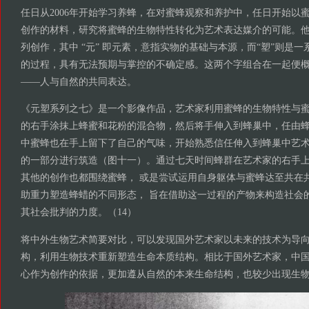
任日从2006年开始学习养蜂，在对蜜蜂观察和养护中，任日开始以
创作的材料，研究将蜜蜂的生物特性转化为艺术表达媒介的可能。
列创作，其中 “元” 即元素，意指实物的基础与本源，而“塑”则是
的过程，具有无法预期与掌控的不确定感。这两个字组合在一起便
——人与自然的共同表达。
《元塑系列之七》是一个影像作品，艺术家利用蜜蜂的生物特性与
的右手涂抹上蜂蜜和花粉的混合物，然后将手伸入到蜂巢中，任由
中蜜蜂也在手上留下了自己的气味，开始熟悉信任伸入到蜂巢中艺
的一部分进行筑造（图十一）。通过七天时间蜂群在艺术家的右手
其他的创作也都围绕蜜蜂， 或是尝试运用自身躯体与蜜蜂达至共在
助重力塑造蜂蜡的不同形态， 旨在借助这一过程的产物来构造社会
其社会批判的力度。（14）
将中外生物艺术简要对比，可以发现国外艺术家以未来的技术为导
构，利用生物技术重新塑造生命本质结构。相比于国外艺术家，中
心作为创作的依据，更加遵从自然的本来生命结构，也较少出现生