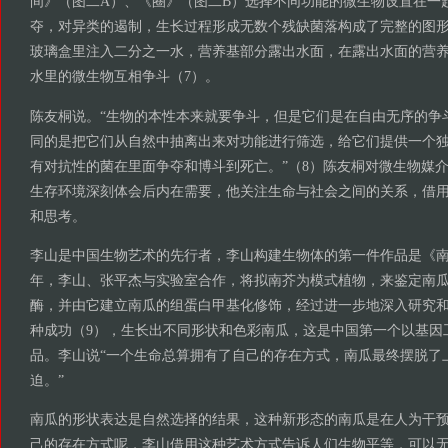
间》（图二A）、《圈》（图二B）选择不同功能的微生物设置在一
夺，对异类的遏制，生长过程形成无数个残缺菌落构成了完整的图
玻璃盒里注入二分之一水，营养基部分露出水面，在露出水面的营
水里的微生物互相争斗（7）。
陈友桐说。“生物的本性本来就要争斗，但是它们是在自由无序的争
同的是把它们从自然中抽离出来对功能进行筛选，给它们提供一个
有对抗性的菌在里面争夺和博斗到死亡。”（8）陈友桐对微生物媒
生存环境深刻体会后内在需要，他关注生命与社会之间的关系，借
和思考。
李山是中国生物艺术的先行者，李山构建生物体的第一件作品是《南瓜
年，李山、张平杰与实验室合作，将拟南芥为模式植物，来鉴定南瓜的
酶，并由它建立南瓜的组蛋白甲基化修饰，经过进一步地深入研究
种成功（9），生长出不同形状和色彩南瓜，这是中国第一个以基因
品。李山说“一个生命总算拥有了自己的存在方式，南瓜最终摆脱了
迫。”
南瓜的形状表达是自然选择的结果，这种新形态的南瓜是在人为干
己的存在方式呢，李山借用这种艺术方式告诉人们生物平等，可以