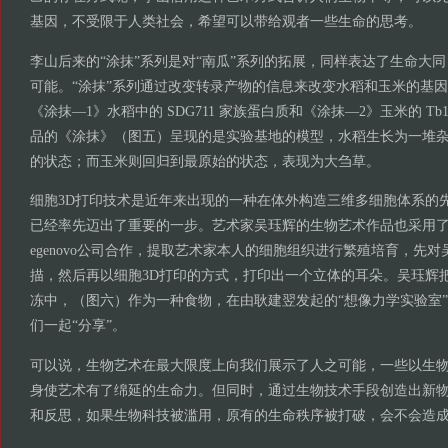
基因，不受限于人类社会，希望可以带给观者一些生命的思考。
李山后来的“涂抹”系列是对“南瓜”系列的拓展，同样表达了生命大
可能。“涂抹”系列通过改变转录产物的信息来改变水稻和玉米的基
《涂抹—1》水稻中的 SDG711 家族蛋白质和《涂抹—2》玉米的 Tb1
品的《涂抹》（图五）呈现的是实验基地的模型，水稻生长为一堆
的状态；而玉米则回归到最原始的状态，表现为大刍草。
细胞3D打印技术是近年来出现的一种在体外构造三维多细胞体系的
已经率先迈出了重要的一步。艺术家吴珏辉的生物艺术作品也采用了
egenovo公司合作，提取艺术家本人的细胞组织进行繁殖培育，先对
描，然后再以细胞3D打印的方式，打印出一个立体的耳朵。吴珏辉把
冻中，（图六）作为一种食物，在由耿建翌发起的“想像力学实验室”
们一起“分享”。
可以说，生物艺术在最大限度上向我们展示了人之可能，一些以生
身使艺术有了绵延的生命力。但同时，通过生物技术手段创造出新
和反思，如果生物科技被滥用，原有的生命秩序被打破，会不会造