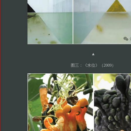
▲
图三：《水位》（2009）