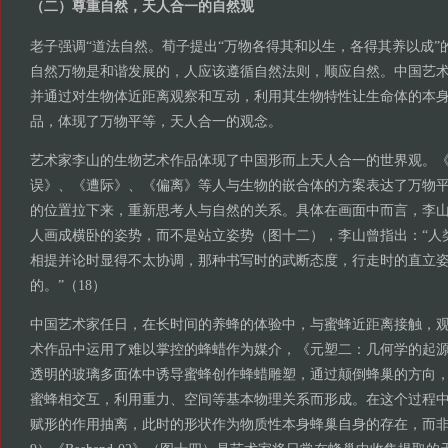
（二）尊重自然，天人合一的自然观
老子强调“道法自然。荀子提出“万物各得其和以生，各得其养以成”
自然万物是和谐发展的，人应该遵循自然法则，顺应自然。中国艺
并通过对生物体近距离观察和互动，利用其生物特性让生命体的本
品，体现了万物平等，天人合一的观念。
艺术家李山的生物艺术作品体现了中国形而上天人合一的世界观。
误》、《遭际》、《偏离》等人与生物的嵌合体的方案表达了万物
的位置拉下来，重新思考人与自然的关系。具体在画面中而言，李
人画成横卧的姿势，而不是站立姿势（图十二），李山曾指出：“人
相提并论时显得不太协调，那种书写时的武断态度，行走时的直立
的。”（18）
中国艺术家任日，在长时间的养蜂的体验中，与蜜蜂近距离接触，
术作品中运用了难以掌控的蜂蜡作为媒介，《元塑二：几何学的起
透明的玻璃多面体中诱导蜜蜂创作蜂蜡雕塑，通过颠倒蜂巢的方向
蜜蜂相交互，利用重力、空间等基本物理关系而形成。在这个过程
赋形的作用抽离，此时的形状作为物质性本身蜂巢自身的存在，而非