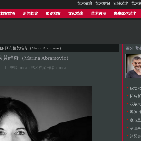
艺术教育
艺术财经
女性艺术
艺术
档案首页
新闻档案
展览档案
文献档案
艺术思潮
未来媒体艺术
国外 
娜·阿布拉莫维奇（Marina Abramovic）
维奇（Marina Abramovic）
0:34:51 来源: artda.cn艺术档案 作者：artda
皮埃尔·
托马斯·
沃尔夫冈
恩佐·库
森万里子
空山基（
约瑟夫·