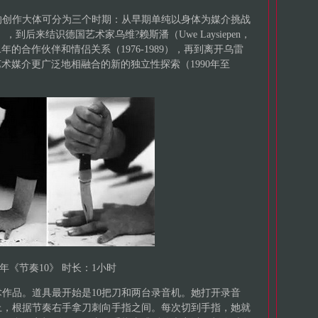
的创作大体可分为三个时期：从早期单纯以身体为媒介挑战
），到后来结识德国艺术家乌维?赖斯潘（Uwe Laysiepen，
年的合作伙伴和情侣关系（1976-1989），再到离开乌雷
艺术媒介更广泛地相融合的新的独立性探索（1990年至
73年《节奏10》 时长：1小时
作品。道具最开始是10把刀和两台录音机。她打开录音
上，根据节奏右手拿刀刺向手指之间。每次切到手指，她就