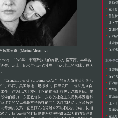
泰勒·西
芭芭拉·
让・丁格
苏珊娜·
石内都（ 
理查德·塞
保罗·斯
拉莫维奇（Marina Abramovic）
ramovic) ，1946年生于南斯拉夫的首都贝尔格莱德。早年曾
本类最
创作。从上世纪70年代开始其在行为艺术上的实践，被认
理查德·塞
一。
保罗·斯
ndmother of Performance Ar”）的女人虽然长期居无
石内都（ 
兰、巴西、美国等地，是标准的“国际公民”，但却是来自
芭芭拉·
奇出生于作为巴尔干核心地区的前南斯拉夫贝尔格莱德。在
空山基（
、战争的暴力、东正教信仰、东欧的社会主义局势等因素都
拉莫维奇的父母都是支持铁托的共产党游击队员，父亲后来
让・丁格
。与母亲的关系一直是阿布拉莫维奇不能挣脱的心结，长期
苏珊娜·
成名之后所做表演的时间也要严格按照母亲军人化的管理要