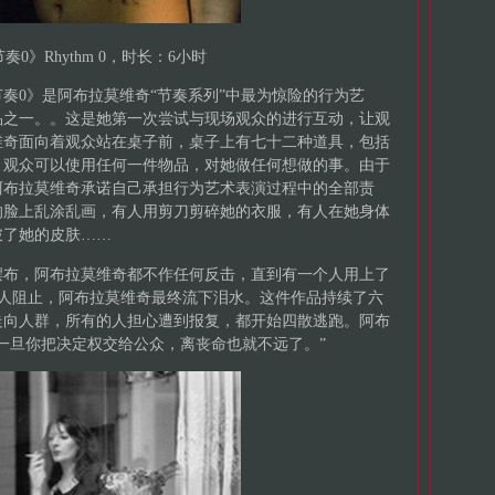
节奏0》Rhythm 0，时长：6小时
节奏0》是阿布拉莫维奇“节奏系列”中最为惊险的行为艺
品之一。。这是她第一次尝试与现场观众的进行互动，让观
维奇面向着观众站在桌子前，桌子上有七十二种道具，包括
，观众可以使用任何一件物品，对她做任何想做的事。由于
阿布拉莫维奇承诺自己承担行为艺术表演过程中的全部责
的脸上乱涂乱画，有人用剪刀剪碎她的衣服，有人在她身体
破了她的皮肤……
摆布，阿布拉莫维奇都不作任何反击，直到有一个人用上了
他人阻止，阿布拉莫维奇最终流下泪水。这件作品持续了六
走向人群，所有的人担心遭到报复，都开始四散逃跑。阿布
一旦你把决定权交给公众，离丧命也就不远了。”