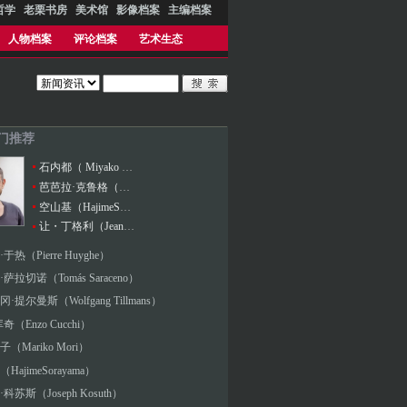
哲学
老栗书房
美术馆
影像档案
主编档案
人物档案
评论档案
艺术生态
热门推荐
石内都（ Miyako Ishiuchi）
芭芭拉·克鲁格（Barbara Kruger）
空山基（HajimeSorayama）
让・丁格利（Jean Tinguely）
于热（Pierre Huyghe）
萨拉切诺（Tomás Saraceno）
·提尔曼斯（Wolfgang Tillmans）
奇（Enzo Cucchi）
（Mariko Mori）
HajimeSorayama）
科苏斯（Joseph Kosuth）