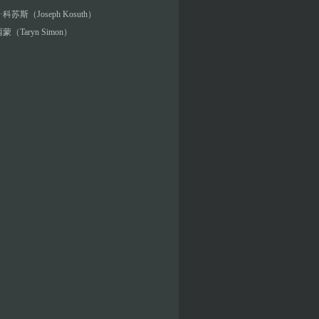
科苏斯（Joseph Kosuth）
蒙（Taryn Simon）