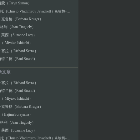
蒙（Taryn Simon）
克里斯托（Christo Vladimirov Javacheff）&珍妮-克劳德（Jeanne-Claude Denat de Guillebon）
克鲁格（Barbara Kruger）
利（Jean Tinguely）
莱西（Suzanne Lacy）
Miyako Ishiuchi）
拉（ Richard Serra )
特兰德（Paul Strand）
新文章
拉（ Richard Serra )
特兰德（Paul Strand）
Miyako Ishiuchi）
克鲁格（Barbara Kruger）
HajimeSorayama）
利（Jean Tinguely）
莱西（Suzanne Lacy）
克里斯托（Christo Vladimirov Javacheff）&珍妮-克劳德（Jeanne-Claude Denat de Guillebon）