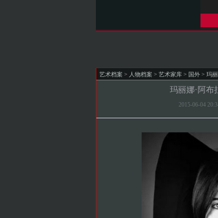
艺术档案
>
人物档案
>
艺术家库
>
国外
> 玛丽
玛丽娜·阿布拉莫
2015-06-04 2