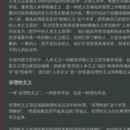
人本主义是德文Anthropologismus的意译，又译人本学。希腊文词源ant
学说。通常指人本学唯物主义，是一种把人生物化的形而上学唯物主
费尔巴哈和俄国的车尔尼雪夫斯基为代表。费尔巴哈由于把庸俗唯
为一谈，避免采用甚至反对“唯物主义”这个术语，因而将自己的哲学
的人本主义原则”。车尔尼雪夫斯基也将他的唯物主义学说称作“人本
作命名为《哲学中的人本主义原理》。他们都反对把灵魂和肉体分
把灵魂看作第一性的唯心主义观点。但他们所了解的人，只是生物
象的、一般的人，而不是社会的人。他们不是联系具体历史、联系
不到人的社会性。
在现代西方哲学中，人本主义一词被某些唯心主义哲学家所歪曲。
斯主义理论家克拉格斯，就侈谈“哲学的人本主义”或以“肉体和灵魂
学”或“性格学”。他们的“人本主义”是一种宣扬非理性主义和种族主
非理性主义
一译“反理性主义”。一种哲学学说，也是一种理论学说。
非理性主义否定或限制理性在认识中的作用。“非理性的”这个术语，
理解的”、“用逻辑概念所不能表达的”等涵义。非理性主义往往将理
对立起来。
非理性主义在现代资产阶级哲学和伦理学中流传颇广。如信仰主义