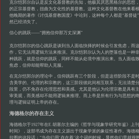
克尔恺郭尔自认是反文化基督教的先知，他极其厌恶黑格尔的思想
的正宗基督教，扭曲为文化性的基督教。这种文化基督教在他来看
他晚期的著作《讨伐基督教国度》中论到，这种每个人都是“基督徒
然已经消失了。
信心的跳跃——“拥抱信仰那万丈深渊”
克尔恺郭尔的信心跳跃是谈到当人面临抉择的时候会引发焦虑，而
作，它无法用逻辑方法来推演。克尔恺郭尔认为人的堕落也是一种
种跳跃，就是信仰的跳跃，同样不能从处境中推演出来。当人面临
焦虑，信仰却能帮助人克服。
在克尔恺郭尔的理论中，信仰跳跃有三个阶段，但是这些阶段不是
含美学的、伦理的和宗教的，这三阶段彼此间相互联系，无法清楚
段里，仍不免存在伦理思想和美感。尤其是他认为伦理宗教是具有
审美观，而美感却不能用逻辑来推理。而上帝是所有行为与思想的
理与逻辑证明上帝的存在。
海德格尔的存在主义
海德格尔于1927年在E.胡塞尔主编的《哲学与现象学研究年鉴》上
时间》，这部书成为存在主义源出于现象学派的象征性著作。海德
拉图的这段话：“当你们用‘存在着’这个词的时候，显然你们早就很