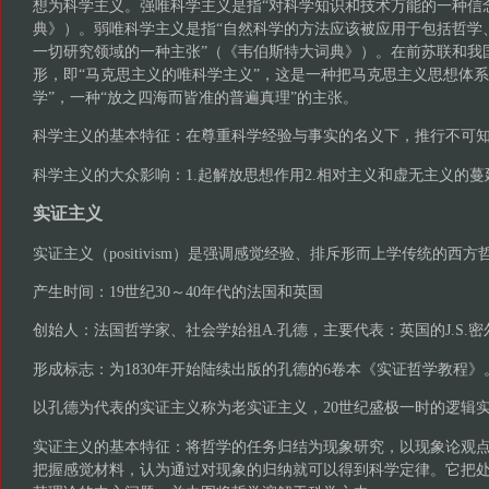
想为科学主义。强唯科学主义是指“对科学知识和技术万能的一种信
典》）。弱唯科学主义是指“自然科学的方法应该被应用于包括哲学
一切研究领域的一种主张”（《韦伯斯特大词典》）。在前苏联和我
形，即“马克思主义的唯科学主义”，这是一种把马克思主义思想体系
学”，一种“放之四海而皆准的普遍真理”的主张。
科学主义的基本特征：在尊重科学经验与事实的名义下，推行不可
科学主义的大众影响：1.起解放思想作用2.相对主义和虚无主义的蔓
实证主义
实证主义（positivism）是强调感觉经验、排斥形而上学传统的西
产生时间：19世纪30～40年代的法国和英国
创始人：法国哲学家、社会学始祖A.孔德，主要代表：英国的J.S.密
形成标志：为1830年开始陆续出版的孔德的6卷本《实证哲学教程》
以孔德为代表的实证主义称为老实证主义，20世纪盛极一时的逻辑
实证主义的基本特征：将哲学的任务归结为现象研究，以现象论观
把握感觉材料，认为通过对现象的归纳就可以得到科学定律。它把