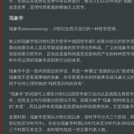
学，生命以其优势在竞争中存在和繁衍，教导人们认识环境的“残酷
改造世界，是理性而客观的唯物主义哲学。
现象学
现象学phenomenology，20世纪在西方流行的一种哲学思潮。
狭义的现象学指20世纪西方哲学中德国哲学家E.胡塞尔创立的哲学
要由胡塞尔本人及其早期追随者的哲学理论所构成。广义的现象学
容除胡塞尔哲学外﹐还包括直接和间接受其影响而产生的种种哲学理
科中所运用的现象学原则和方法的体系。
现象学不是一套内容固定的学说，而是一种通过“直接的认识”描述
现象既不是客观事物的表象，亦非客观存在的经验事实或马赫主义的
同于任何心理经验的“纯粹意识内的存有”。
“现象学”的词源可上溯至18世纪法国哲学家兰伯尔以及德国古典哲学家
作，但其含义均与胡塞尔的用法不同。胡塞尔赋予“现象”的特殊含
的“本质”，而且这种本质现象是前逻辑的和前因果性的，它是现象
发展时期：现象学思潮从20世纪初以来，按时序可分为三个阶段，即
世纪初至30年代中)、存在论现象学时期(20年代末至50年代末)和综合
三个时期互有交叉，各时期均包括一些主要代表人物。