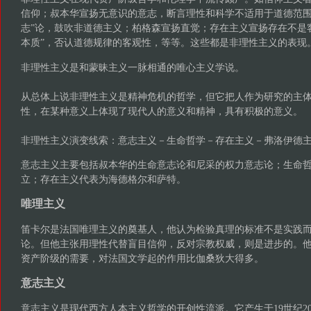
信仰；叔本华宣扬无意识的意志，断言理性和科学不适用于道德范围
志”论，鼓吹非道德主义；柏格森宣扬直觉；存在主义宣扬存在不是
本质”，否认道德规律的客观性，等等。这些都是非理性主义的表现
非理性主义是和蒙昧主义一脉相通的唯心主义学说。
从总体上说非理性主义是精神危机的哲学，但它把人作为研究的主
性，在某种意义上体现了现代人的意义和精神，具有积极的意义。
非理性主义演变线索：意志主义－生命哲学－存在主义－弗洛伊德
意志主义主要包括叔本华的生命意志论和尼采的权力意志论；生命
立；存在主义代表为海德格尔和萨特。
唯理主义
笛卡尔是法国唯理主义的奠基人，他认为检验真理的标准不是实践
论。但他主张用理性代替盲目信仰，反对宗教权威，则是进步的。
资产阶级的需要，对法国文学起的作用比伽桑狄大得多。
意志主义
意志主义是现代西方人本主义哲学的开创性流派。它产生于19世纪20