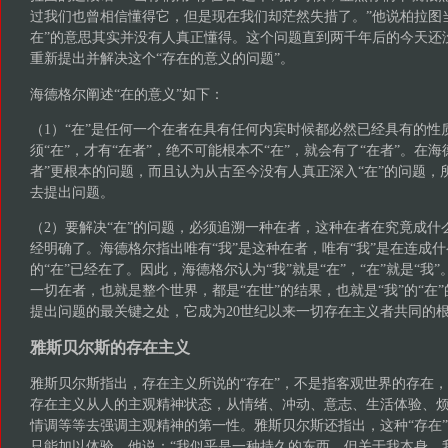
过我们也曾相信懂得它，但是现在我们却茫然失措了。”他说柏拉图
在”的意思其实并没有人真正懂得。这个问题直到两千年后的今天还
重新提出并解决这个“存在的意义的问题”。
海德格尔阐述“在的意义”如下：
（1）“在”是任何一个在者在具有任何内宾时候都必然已经具有的性
须“在”，才有“在者”，绝不可能根本不“在”，就会有了“在者”。在海
者”更根本的问题，而且认为从古至今没有人真正深入“在”的问题，
去提出问题。
（2）要解决“在”的问题，必须追溯一种在者，这种在者在究竟成什
经明确了。海德格尔指出唯有“我”是这种在者，唯有“我”是在连成
的“在”已经在了。因此，海德格尔认为“我”就是“在”，“在”就是“我”。
一切在者，也就是整个世界，都是“在世”的结果，也就是“我”的“在
提出问题的最关键之处，它成为20世纪以来一切存在主义者共同的
雅斯贝尔斯的存在主义
雅斯贝尔斯指出，存在主义所说的“存在”，不是指客观世界的存在
存在主义从人的主观精神状态，从情绪、冲动、意志、生活体验、
情调等等去强调主观精神的第一性。雅斯贝尔斯还指出，这种“存在
只能加以体验。他说：“我似乎是一种持久的东西，但关于我本身，