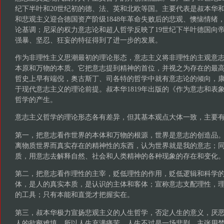
纪下半叶和20世纪初的德、法、英和北欧等国。主要代表是叔本华
和悲观主义迎合德国资产阶级1848年革命失败后的悲观、懊恼情绪
论基调；尼采的权力意志论和超人哲学反映了19世纪下半叶德国向
强暴、坚忍、狂妄的特征得到了进一步的发展。
作为非理性主义思潮最初的理论形态，意志主义将非理性的主观意
本原和万物的本质。它把意志提到精神的首位，并视之为存在的最
哲史上早有端倪，奥古斯丁、司各特的哲学中就有意志论的倾向，康
于现代意志主义的理论前提。叔本华1819年出版的《作为意志和表
哲学的产生。
意志主义哲学的理论形态各有差异，但其基本观点大体一致，主要
第一，把意志看作世界的本体和万物的根源，世界是意志的创造品
离物质世界而真实存在的精神性的东西，认为世界就是我的意志；
质，用意志去解释自然、社会和人类精神的各种现象的存在和变化
第二，把意志看作理性的主宰，贬低理性的作用，贬低逻辑和科学
体，是人的真实本质，是认识的主体和客体；宣称意志支配理性，
的工具；只有本能和直觉才把握实在。
第三，叔本华极力宣扬悲观主义的人生哲学，否定人生的意义，厌
人的欲壑难填，所以人生充满痛苦，人生不过是一场悲剧。主张用