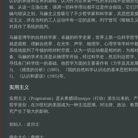
认识的界限和世界的基础，认为作为世界第一性的东西既不是物质
验。从这一立场出发，强调一切科学理论都不过是作业假说，它们
确与错误之别。马赫主义曾吸引了不少哲学家和科学家，其思想直
证主义，并在当时的工人运动中有一定的反映。列宁曾写《唯物主
对其作了系统的批判。
马赫是博学的自然科学家，卓越的科学史家，世界上第一位科学哲
就是观察、理解自然界，在光学、声学、物理学、心理学等学科中
系统地批判了牛顿的绝对时空观，认为一切运动都是相对的，为相
备。马赫的学术生涯是从物理学开始，经过科学史，然后到达哲学
寻找各门科学统一的基础。他哲学方面的主要著作有《力学及其发展的
3)、《感觉的分析》(1885)、《我的自然科学认识论的基本思想和同
1)、《认识和谬误》(1905)等。
实用主义
实用主义（Pragmatism）是从希腊词πραγμα（行动）派生出来的。
哲学派别，在20世纪的美国成为一种主流思潮。对法律、政治、教
究产生了很大的影响。
创始人：皮尔士
推向大众：詹姆士