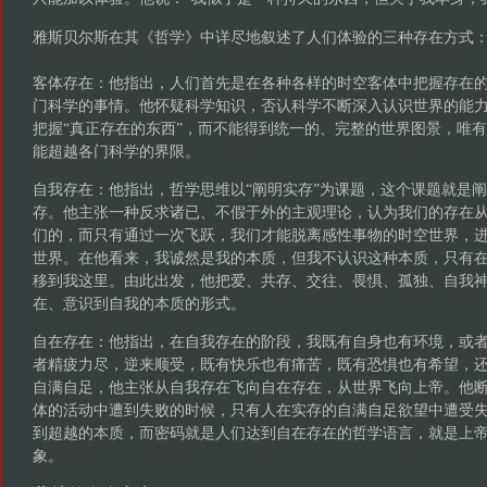
雅斯贝尔斯在其《哲学》中详尽地叙述了人们体验的三种存在方式
客体存在：他指出，人们首先是在各种各样的时空客体中把握存在
门科学的事情。他怀疑科学知识，否认科学不断深入认识世界的能
把握“真正存在的东西”，而不能得到统一的、完整的世界图景，唯有
能超越各门科学的界限。
自我存在：他指出，哲学思维以“阐明实存”为课题，这个课题就是
存。他主张一种反求诸已、不假于外的主观理论，认为我们的存在
们的，而只有通过一次飞跃，我们才能脱离感性事物的时空世界，进
世界。在他看来，我诚然是我的本质，但我不认识这种本质，只有
移到我这里。由此出发，他把爱、共存、交往、畏惧、孤独、自我
在、意识到自我的本质的形式。
自在存在：他指出，在自我存在的阶段，我既有自身也有环境，或
者精疲力尽，逆来顺受，既有快乐也有痛苦，既有恐惧也有希望，
自满自足，他主张从自我存在飞向自在存在，从世界飞向上帝。他
体的活动中遭到失败的时候，只有人在实存的自满自足欲望中遭受
到超越的本质，而密码就是人们达到自在存在的哲学语言，就是上
象。