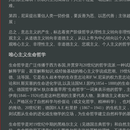
难。
第四，尼采提出重估人类一切价值，要反善为恶、以恶代善；主张
展；
总之，意志主义的产生，标志着资产阶级哲学从理性主义转向非理
观主义，从道德主义转向非道德主义，从以上帝为中心转向以个人
观唯心主义、非理性主义、非道德主义、悲观主义、个人主义的哲
唯心主义生命哲学
生命哲学是广泛传播于西方各国,并贯穿与20世纪的哲学流派.一种
解释宇宙，甚至解释知识,或经验基础的唯心主义学说或思潮。19世
德、法等国。它是在A.叔本华的生存意志论和F.W.尼采的权力意志论
论和H.斯宾塞的生命进化学说,以及法国M.J.居约(1854～1888)
的。德国哲学家W.狄尔泰最早用“生命哲学”一词来表示他的哲学，主
伊肯(1846～1926)也是这种思潮的主要代表人物。新康德主义者如W
人，严格区分了自然科学与价值论（或文化哲学、精神科学），也
的推动。20世纪初，德国H.A.E.杜里舒（1867～1941）的生机主
则试图从生命的进化或生物学的立场，为生命哲学建立自然科学的
生命哲学是对19世纪中期的黑格尔主义（见德国古典哲学）和自然