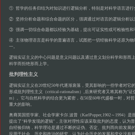
① 哲学的任务归结为对知识进行逻辑分析，特别是对科学语言进行
② 坚持分析命题和综合命题的区分，强调通过对语言的逻辑分析以
③ 强调一切综合命题都以经验为基础，提出可证实性或可检验性和
④ 主张物理语言是科学的普遍语言，试图把一切经验科学还原为物
一。
逻辑实证主义的中心问题是意义问题以及通过意义划分科学和形而
科学而拒绝形而上学。
批判理性主义
逻辑实证主义在20世纪50年代逐渐衰落，受其影响的一些学者对它
形成批判理性主义（critical-rationalism）,后来研究者又将其称为“证伪主义”
m）。它与自然科学的结合更为紧密，在50至60年代盛极一时，对
重大的影响。
奥裔英国哲学家、社会学家卡尔.波普（KarlPopper,1902～199
提出了“科学发现的逻辑”，主张对理性应该采取批判的态度，认为
自经验归纳，科学理论是通过不断的证伪、否定、批判而向前发展的
应用于社会、历史和政治的研究，认为社会历史的发展和变化没有