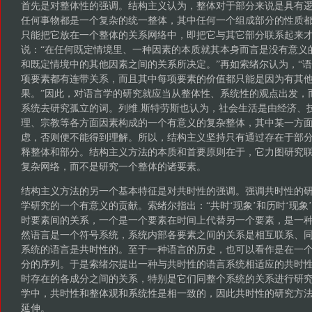
首先是对整体性的强调。结构主义认为，整体对于部分来说是具有
任何事物都是一个复杂的统一整体，其中任何一个组成部分的性质
只能把它放在一个整体的关系网络中，即把它与其它部分联系起来
说：“在任何既定情境里、一种因素的本质就其本身而言是没有意义
和既定情境中的其他因素之间的关系所决定。”再如索绪尔认为，“
项要素都有连带关系，而且其中每项要素的价值都只能是因为有其
果。”因此，对语言学的研究就应当从整体性、系统性的观点出发，
系统去研究孤立的词。列维.斯特劳斯也认为，社会生活是由经济、
理、宗教等各方面因素构成的一个有意义的复杂整体，其中某一方
虑，否则便不能得到理解。所以，结构主义坚持只有通过存在于部
释整体和部分。结构主义方法的本质和首要原则在于，它力图研究
复杂网络，而不是研究一个整体的诸要素。
结构主义方法的另一个基本特征是对共时性的强调。强调共时性的
学研究的一个有意义的贡献。索绪尔指出：“共时‘现象’和历时‘现象
时要素间的关系，一个是一个要素在时间上代替另一个要素，是一种
然语言是一个符号系统，系统内部各要素之间的关系是相互联系、
系统的语言是共时性的。至于一种语言的历史，也可以看作是在一
分的序列。于是索绪尔提出一种与共时性的语言系统相适应的共时
时存在的各成分之间的关系，特别是它们同整个系统的关系进行研
学中，共时性和整体观和系统性是相一致的，因此共时性的研究方
延伸。