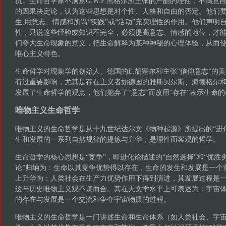
抗。生命哲学家不满意G.W.F.黑格尔所主张的严酷的理性，不满意
的因果决定论，认为这些思想是对个性、人格和自由的否定。他们要
生,用意志、情感和所谓“实践”或“活动”充实理性的作用。他们声明
性，只说这些经验或知识不完全，必须提高意志、情感的地位，才能
们夸大生命现象的意义，把生命解释为某种神秘的心理体验，从而
唯心主义特色。
生命哲学对现象学的创始人、德国的E.胡塞尔和主张“信仰意志”的美
有过重要影响，尤其是存在主义者如德国的雅斯贝尔斯、海德格尔
发展了生命哲学的观点，他们抛弃了“意志”而改用“存在”表示生命
唯物主义生命哲学
唯物主义的生命哲学是从十九世纪达尔文《物种起源》所提出的“进
生和发展的一系列自然规律的提炼与升华，是理性而客观的哲学。
生命哲学的核心思想是“竞争”，即进化论描述的“自然选择”和“优胜
论”归纳为：生命以其竞争优势得以存在，生命的发生和发展是一个
上升华为：人类社会在生产力优势作用下得到演进，其发展过程是
这与历史唯物主义观不谋而合。其在天文学水平上可表述为：宇宙
的存在与发展是一个交流和争夺宇宙物质的过程。
唯物主义的生命哲学是一门讲述生命和生命体系（如人类社会、宇