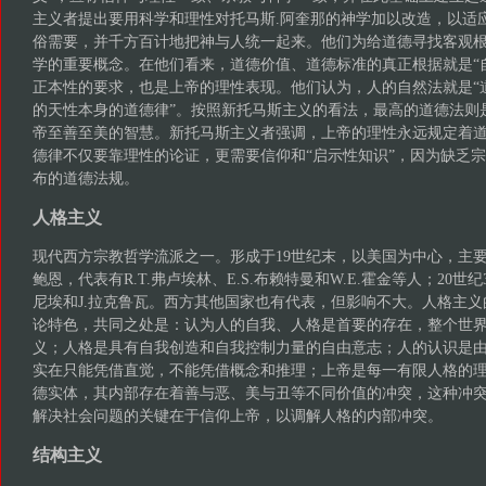
主义者提出要用科学和理性对托马斯.阿奎那的神学加以改造，以适
俗需要，并千方百计地把神与人统一起来。他们为给道德寻找客观根
学的重要概念。在他们看来，道德价值、道德标准的真正根据就是“
正本性的要求，也是上帝的理性表现。他们认为，人的自然法就是“道
的天性本身的道德律”。按照新托马斯主义的看法，最高的道德法则是
帝至善至美的智慧。新托马斯主义者强调，上帝的理性永远规定着
德律不仅要靠理性的论证，更需要信仰和“启示性知识”，因为缺乏
布的道德法规。
人格主义
现代西方宗教哲学流派之一。形成于19世纪末，以美国为中心，主要创
鲍恩，代表有R.T.弗卢埃林、E.S.布赖特曼和W.E.霍金等人；20世
尼埃和J.拉克鲁瓦。西方其他国家也有代表，但影响不大。人格主
论特色，共同之处是：认为人的自我、人格是首要的存在，整个世
义；人格是具有自我创造和自我控制力量的自由意志；人的认识是
实在只能凭借直觉，不能凭借概念和推理；上帝是每一有限人格的
德实体，其内部存在着善与恶、美与丑等不同价值的冲突，这种冲
解决社会问题的关键在于信仰上帝，以调解人格的内部冲突。
结构主义