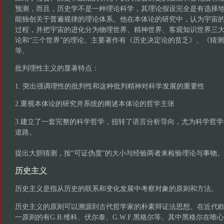
预测，而且，历史学不是一种理论科学，其理论假设完全是有选择
能独创关于普遍规律的理论体系。他在本体论的研究中，认为宇宙
过程，并把宇宙的进化分为物理世界、精神世界、客观知识世界三
论和“三个世界”的理论。主要著作有《历史决定论的贫乏》、《猜
等。
批判理性主义的显著特点：
1. 突出强调理性的批判性和这种批判精神对科学发展的重要性
2.重视本体论的研究并系统的阐述本体论的哲学主张
3.建立了一套完整的科学哲学，扭转了语言分析导向，尤为科学哲
道路。
提出大胆猜测，按“可证伪度”的大小与经验两者来检验理论与事物。
历史主义
历史主义是指从历史的联系和变化发展中考察对象的原则和方法。
历史主义的原则可以溯源到古代哲学家的朴素辩证法思想。在近代
一原则的有G.B.维科、伏尔泰、G.W.F.黑格尔等。其中黑格尔在