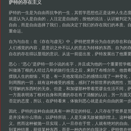
萨特的存在主义
萨特的一生是为自由而抗争的一生，其哲学思想也正是这种人生态
就是认为人是自由的，人注定是自由的，按他的说法，认识被判定
自由，而是自由选择了我们，自由决定了我们的存在我们的本质。
重命运。
自为与自在：在《存在与虚无》中，萨特把世界分为自在的存在和
人们感觉的内容，是意识之外不以人的意志为转移的东西。自为的
自在的存在得以显现的意识。从这一前提出发，萨特发展出了他重
恶心：“恶心”是萨特一部小说的名字，并且成为他的一个重要哲学
叫做洛丁根的人经过几年的旅行生活之后，来到了布维尔市。他曾
摆脱人生的烦恼，可是，有一天他发现自己的感情出现了一种变化
到周围的一切，就有这种难受的感觉，感到了外部世界的偶然性，
可理解的东西时的无奈。但是，和加缪那种带着荒谬去生活不同，
一方面表明洛丁根对自身和周遭的存在有了清醒的认识，另一方面
否定的态度，所以，在萨特看来，体验到恶心就是走向自由的第一
因此，萨特的这种自由就具有一种否定的特征。人只存在于世界是
是并没有什么理由，以萨特所说，人是无缘无故被抛到世上。这种
义。然而这种被抛一旦实现，人一旦存在于世，人就有绝对的自由
到某种结果，获得某种东西，而是一种内在的自我决定，萨特曾在