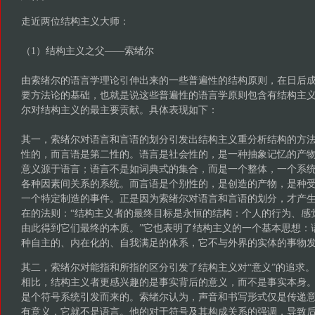
走近两位结构主义大师：
（1）结构主义之父——索绪尔
由索绪尔的语言学理论引伸出来的一些普遍性的结构原则，在日后
要方法论的基础，也就是说这些普遍性的语言学原则包含有结构主
尔对结构主义的最主要贡献。具体表现如下：
其一，索绪尔对语言和言语的划分引发出结构主义重分析结构的方
性的，而言语是第二性的。语言是社会性的，是一种抽象记忆的产
意义源于语言；语言不是如词典式的集合，而是一个整体，一个系
各种因素间关系的系统。而言语是个别性的，是创造的产物，是种
一个特定制造的事件。正是因为索绪尔对语言和言语的划分，才产
在的法则：“结构主义者的最终目标是永恒的结构：个人的行为、感
由此得到它们最终的本质。”它也表明了结构主义的一个基本思想：
种自主的、内在化的、自我满足的体系，它不与外界的实体的事物
其二，索绪尔对能指和所指的区分引发了结构主义对“意义”的追求
相比，结构主义者更感兴趣的是事实背后的意义，而不是事实本身
是个符号系统引发而来的。索绪尔认为，声音和书写形式仅是传递
有意义，它就不是语言。他的对于符号及其构成关系的强调，导致后