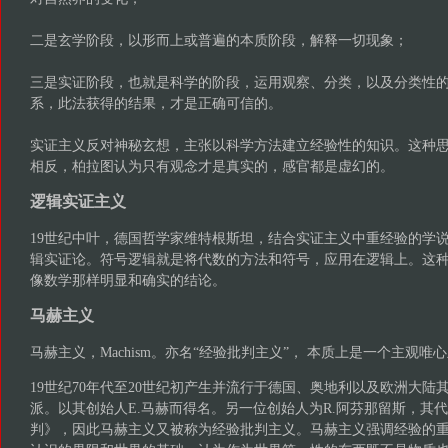
二是玄学阶段，以形而上或普遍的本质阶段，解释一切现象；
三是实证阶段，也就是科学的阶段，运用观察、分类，以及分类性
系，此法获得的结果，才是正确可信的。
实证主义反对神秘玄想，主张以科学方法建立经验性的知识。这种
相反，柏拉图认为只有观念才是真实的，感官都是虚幻的。
逻辑实证主义
19世纪中叶，德国哲学家维特根斯坦，结合实证主义中重经验的学
辑实证论。符号逻辑就是将代数的方法和符号，应用在逻辑上。这
像数学那样明显和确实的结论。
马赫主义
马赫主义，Machism。亦名“经验批判主义”， 本质上是一个主观唯
19世纪70年代至20世纪初产生并流行于德国、奥地利以及欧洲大陆
派。以其创始人E.马赫而得名。另一位创始人为R.阿芬那留斯，其
判》，因此马赫主义又被称为经验批判主义。马赫主义强调经验的