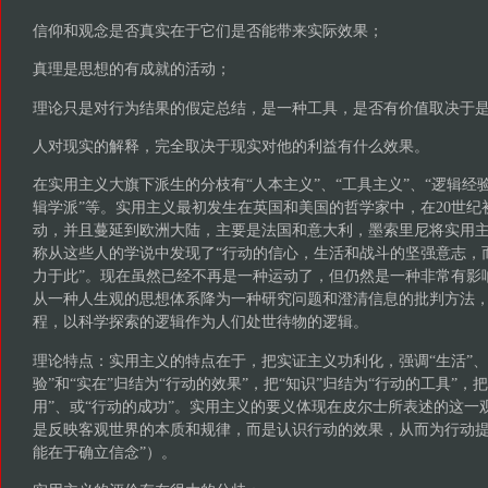
信仰和观念是否真实在于它们是否能带来实际效果；
真理是思想的有成就的活动；
理论只是对行为结果的假定总结，是一种工具，是否有价值取决于
人对现实的解释，完全取决于现实对他的利益有什么效果。
在实用主义大旗下派生的分枝有“人本主义”、“工具主义”、“逻辑经验
辑学派”等。实用主义最初发生在英国和美国的哲学家中，在20世纪
动，并且蔓延到欧洲大陆，主要是法国和意大利，墨索里尼将实用
称从这些人的学说中发现了“行动的信心，生活和战斗的坚强意志，
力于此”。现在虽然已经不再是一种运动了，但仍然是一种非常有影
从一种人生观的思想体系降为一种研究问题和澄清信息的批判方法
程，以科学探索的逻辑作为人们处世待物的逻辑。
理论特点：实用主义的特点在于，把实证主义功利化，强调“生活”、“
验”和“实在”归结为“行动的效果”，把“知识”归结为“行动的工具”，把
用”、或“行动的成功”。实用主义的要义体现在皮尔士所表述的这一
是反映客观世界的本质和规律，而是认识行动的效果，从而为行动提
能在于确立信念”）。