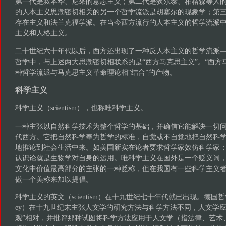
第一代是叔本华、尼采的意志主义；第二代是狄尔泰、柏格森等人
的人本主义思潮密切相关的另一个哲学流派是胡塞尔的现象学；第
存在主义和法兰克福学派。在当今西方流行的人本主义的哲学流派
主义和人格主义。
二十世纪六十年代以后，西方还出现了一种反人本主义的哲学流派
哲学中，与上述两大思潮密切相联系的是“西方马克思主义”。“西方
种哲学流派与马克思主义革命理论相“结合”的产物。
科学主义
科学主义（scientism），也称唯科学主义。
一种主张以自然科学技术为整个哲学的基础，并确信它能解决一切
代西方。它把自然科学奉为哲学的标准，自觉或不自觉地把自然科
地推论到社会生活中来。如美国新实在论者要求哲学家效仿科学家；
认识论就是生物学对自身的运用。唯科学主义在国外是一个贬义词
文化中价值最高部分的主张的一种贬称，但在我国有一些科学主义
做一个美称来加以提倡。
科学主义的英文（scientism）在十九世纪七十年代就已出现。德国哲学家狄
ey）在十九世纪末主张人文学的研究方法与科学方法不同，人文学应
观”相对，并批评那种试图将科学方法应用于人文学（指法律、艺术