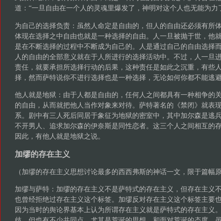
道：“一旦自由在一个人的灵魂里爆发了，神明对这个人也无能为力
为自己的选择负责：虽然人命定是自由的，但人的自由还必须有所
体现在选择之中自由也就是一种选择的自由。人一旦被抛于世，他
是在不断选择的过程中不断成为自己的。人是通过自己的自由选择
人的自由的全部意义就在于人所进行的选择活动中。不过，人一旦
责任，就要承担所选择行动的后果，这种责任是如此之沉重，有些
择，然而萨特说你不进行选择也是一种选择，无论如何你都不能逃
他人就是地狱：由于人都是自由的，任何人之间都具有一种相争的
的自由，从而就把他人当作对象来对待。萨特著名的《禁闭》就表
系。剧中有三人死后同居于象征为地狱的密室中，其中加尔森是逃
不开男人、追求加尔森的伊奈斯是同性恋者。这三个人之间相互的
因此，有他人就是地狱之说。
加缪的存在主义
（加缪的存在主义思想讨论最多的西西弗斯的神话一文，限于篇幅
加缪与萨特：加缪的存在主义不是萨特式的存在主义，但存在主义
也曾经拒绝过存在主义这个标签。加缪反对存在主义这个标签主要
因为当时的舆论界基本上认为所谓存在主义就是萨特式的存在主义
歧，但也有不少共同点，尤其是荒诞的思想，和面对荒诞的态度，