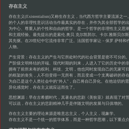
存在主义
存在主义(Existentialism)又称生存主义，当代西方哲学主要流
的个人的非理性意识活动当作最真实的存在，并作为其全部哲学的
为中心、尊重人的个性和自由的哲学。是一个哲学的非理性主义思
和主观经验。最先提出的是索伦.奥贝.克尔凯郭尔。卡尔.雅斯贝尔
其先驱。在20世纪中它流传非常广泛。法国哲学家让－保罗.萨特和
人物。
产生背景：存在主义的产生与它所处时代的社会背景是密不可分的
产阶级文明终结的开端。现代时期的到来，人进入了它的历史中的
拥有了前所未有的权利、科技、文明，他也同时发现自己的无家可
的框架的丧失，人不但变得一无所有，而且变成一个支离破碎的存
为自己是这个人类社会中的“外人”，自己将自己异化。在他迫切的
异化感觉时，存在主义就应运而生了。
思想渊源：早在古希腊时代，其著名的悲剧《美狄亚》就表现了对
可以说，存在主义的悲剧精神几乎是伴随文明的发展与日俱增的。
存在主义主要的理论来源是唯意志主义，个人主义，现象学。
存在主义不是一个统一的哲学体系，而是一种哲学思潮，以下重点