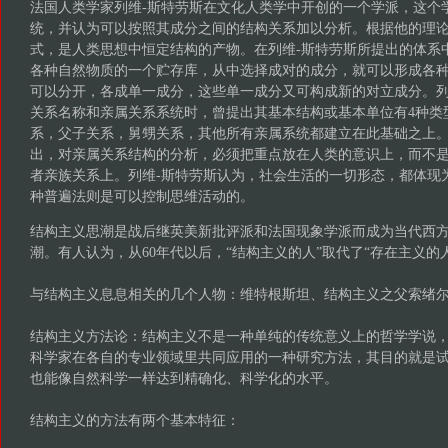
法国人类学家列维-斯特劳斯在文化人类学中开创的一个学派，这个
统，并认为可以按照其成分之间的结构关系加以分析。根据他的理
式，是人类思想中恒定结构的产物。在列维-斯特劳斯所提出的体系
各种自然物质的一个贮存库，从中选择成对的成分，就可以形成各
可以分开，各成单一成分，这些单一成分又可构成新的对立成分。列
关系名称和亲属关系系统时，曾提出其基本结构或基本单位有4种类
系，父子关系，舅甥关系，其他所有亲属系统都建立在此基础之上。
出，对亲属关系结构的分析，必须把重点放在人类的意识上，而不
者亲族关系上。列维-斯特劳斯认为，社会生活的一切形态，都体现
种普遍法则是可以控制思维活动的。
结构主义思潮是战后继英美新批评派和法国现象学派而成为当代西
潮。有人认为，从60年代以后，“结构主义的人”取代了“存在主义的
与结构主义息息相关的几个人物：维特根斯坦、结构主义之父索绪
结构主义方法论：结构主义不是一种单纯的传统意义上的哲学学说
科学家在各自的专业领域里共同应用的一种研究方法，其目的就是
也能像自然科学一样达到精确化、科学化的水平。
结构主义的方法有两个基本特征：