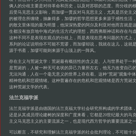
俩人的分歧主要是对待革命和历史，以及对苏联的态度。而分歧的
后受马克思主义影响，而加缪一贯反对马克思主义，尤其是历史主
的被理念所缠绕，抽象得多，加缪的哲学思想更多来源于感性生活
的散文里体现的最为明显，他深深热爱的阿尔及利亚对他而言就是
生都没有放弃地中海式的生活方式的理想，西西弗斯神话和存在与
这种不同不是表现在观点的分歧上，而是表现在思考问题的方式上
系列的论证说明你不可能不荒谬，而加缪却说，我就在这儿，这就
源于书斋，加缪可能则来源于山顶上的一阵风。
存在主义与荒诞文学：荒诞最有概括性的含义是、人与世界处于一
是荒诞的，人被一种无可名状的异己力量所左右，他无力改变自己
无法沟通，人在一个毫无意义的世界上存在着。这种“荒诞”观集中
精神危机和悲观情绪。这种普遍存在的危机和悲观情绪是西方荒诞
这种荒诞文学的代表。
法兰克福学派
法兰克福学派是由德国的法兰克福大学社会研究所构成的学术团体
还是从其成员理论建树的深度和广度来看，它都是20世纪最大的马
主义马克思主义的主要流派之一，也是现代西方哲学的重要流派之
可以断言，不研究和理解法兰克福学派的社会批判理论，不可能十分