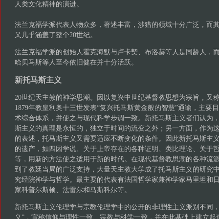
人类文化精神的演进。
法兰克福学派代表人物众多，著述丰富，涉猎的领域十分广泛，而
又几乎涵盖了整个20世纪。
法兰克福学派的创始人霍克海默与卢卡契、布洛赫等人是同龄人，
哈贝马斯等人至今依旧健在并十分活跃。
新托马斯主义
20世纪天主教的神学思潮。因以复兴中世纪基督教思想为宗旨，又
1879年教皇利奥十三世发表“复兴托马斯黄金般的智慧”通谕，主要
术综合体系，并使之与现代科学步调一致。新托马斯主义者们认为
斯主义的真理是永恒的，独立于时间的流变之外；另一方面，作为
的表述，托马斯主义又需要适应不断变化的条件。因此新托马斯主
的遗产，如四因学说、关于上帝存在的各种证明、类比理论、关于
等，用新的方法使之适用于新的时代。在现代基督教思潮的各种流
到了教廷当局的广泛支持，大量天主教大学成了托马斯主义的研究
究经院神学与哲学。最主要的代表有法国哲学家兼神学家马里坦和
家科普尔斯顿、法雷尔和马斯科尔等。
新托马斯主义伦理学与宗教伦理学中的公开的非理性主义派别不同，
义”，宣称信仰与理性一致、宗教与科学一致，并在此基础上建立起