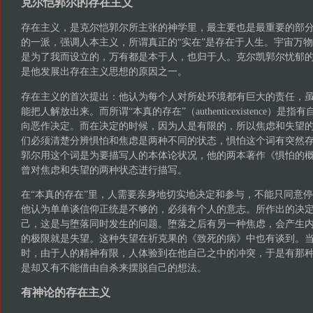
克尔恺郭尔的存在主义
存在主义，是克尔恺郭尔所主张的神学里，最主要也是最重要的部
的一派，强调人本主义，所谓真正的“实在”是存在于人生。宇宙万
是为了我而设立的，万有都是本于人，也归于人。克尔凯郭尔忧郁
是他发展出存在主义思想的原因之一。
存在主义的首次提出：他认为每个人对所处环境都有巨大的责任，
能把人解放出来。而所谓“本真的存在”（authenticexistence）
向恶作决定。而在决定的时候，因为人是有限的，所以焦虑和失望
们必须清楚分辨惧怕和焦虑是两种不同的状态，惧怕这个词有突然
郭尔用这个词是为要描写人的本体论状况，他的两本著作《惧怕的
曾对焦虑和失望的两种状态进行描写。
在“本真的存在”里，人需要亲身地切实地决定和参与，不能只同意
他认为单单谈信仰正统是不够的，必须有个人的意志。所作出的决
己，这是与堕落同时发生的问题。堕落之后有另一种焦虑，会产生
的极限就是失望。这种失望在祈克果的《致死的病》中也有谈到。
时，由于人的精神有限，人体验到在他自己之中的冲突，于是有那
是却又有不能借由自杀来摆脱自己的想法。
有神论的存在主义