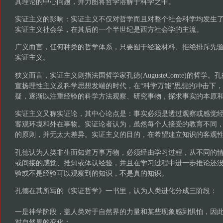
其理论的中心问题，并力图将哲学溶解于科学之中。
实证主义的影响：实证主义不仅对哲学而且对整个社会科学均发生
实证主义社会学，在其后的一个半世纪是西方社会学的主流。
广义而言，任何种类的哲学体系，只要囿于经验材料、拒绝排斥先
实证主义。
狭义而言，实证主义则指法国哲学家孔德(AugusteComte)的哲学
宣扬理性主义及科学思想发端的时代，在“科学万能”思想的冲击下
疑，逐渐以注重经验的科学方法观察、研究事物，探求事实的本原
实证主义又称实证论，其中心论点是：事实必须是透过观察或感觉
客观环境和外在事物。实证论者认为，虽然每个人接受的教育不同
的原则，并无太大差异。实证主义的目的，在希望建立知识的客观
孔德认为人类非生而知道万事万物，必须经由学习过程，从不同的
或间接的感觉、推知或体认经验，并且在学习过程中进一步推论还
验或不是经验可以观察到的知识，不是真的知识。
孔德在其所写的《实证哲学》一书里，认为人类进化分成三阶段：
一是神学阶段，盖人类对于自然界的力量和某些现象感到惧怕，因
对自然界的变化；