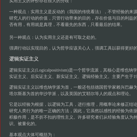
实用主义的评价存在很大的分歧：
一种观点：实用主义是反动的（我国的传统看法），不管经验的来
研究人的行动的价值，只管行动带来的目的，存在价值与目的利益
否有用，有用就是真理，不看最先的东西，只看最后的结果。
另一种观点：认为实用主义还是有可取之处的。
强调行动以实现目的，认为哲学应该关心人，强调工具以获得更好
逻辑实证主义
逻辑实证主义(Logicalpositivism)是一个哲学流派，其核心是
实证主义、后实证主义、新实证主义、逻辑经验主义。主要产生于193
逻辑实证主义以维也纳学派为首，一般还包括德国哲学家赖兴巴赫
塔尔斯基为首的华沙学派，以及英国的艾耶尔等人的观点和理论。
它是以经验为根据，以逻辑为工具，进行推理，用概率论来修正结
研究人类行为的唯一正确的方法，因此，它虽然以感性的经验为依
积极作用，是不折不扣的理性主义。许多研究者们从经验角度认为
识、被量化的。
基本观点大体可概括为：