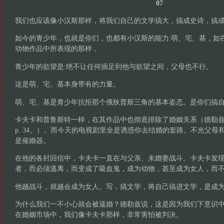
07
我们也应该像小汉斯那样，将我们自己的文学搞大，搞成史诗，搞
如今的青少年，也就是你们，也都有小汉斯的能力:萌、宅、基，如
动物作品中所表现的那样 。
青少年的欲望是:绝不让任何插足到他与欲望之间，父母也不行。
这是萌、宅、基本身带有的力量。
萌、宅、基是青少年抗拒那个俄狄普斯三角的基本姿态。是你们搞
卡夫卡和普鲁斯特一样，在其作品中也彻底排除了婚姻关系（德勒
p. 34。）。而今天的电视剧里全是诱惑你去结婚的套路。不光父母
是催婚器。
在他的各封回信中，卡夫卡一直在与父亲、未婚妻战斗。卡夫卡发
者，而必须逃离，而变成了吸血鬼，成为动物，甚至成为女人，而
他越战斗，就越会成为女人。写，搞文学，将自己搞进文学，是成
为什么我们一不小心就会被逼婚？德勒兹说，这是因为我们下意识
在婚姻市场中，我们像卡夫卡那样，非常害怕被判决。