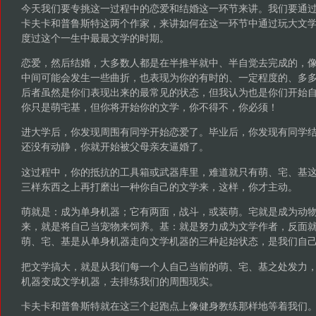
今天我们要专挑这一过程中的恋爱和结婚这一环节来讲。我们要通
卡夫卡和普鲁斯特这两个作家，来讲如何在这一环节中通过玩大文
度过这个一生中最最文学的时期。
恋爱，然后结婚，大多数人都是在半推半就中、半自觉去完成的，
中间可能会发生一些曲折，也表现为你的有时的、一定程度的、多
后者虽然是你们表现出来的最常见的状态，但我认为也是你们开始
你只是萌宅基，但你将开始你的文学，你不得不，你必须！
进大学后，你发现周围有同学开始恋爱了。毕业后，你发现有同学
还没有动静，你就开始被父母亲友逼婚了。
这过程中，你的抵抗的工具箱或武器库里，难道就只有萌、宅、基
三样东西之上再打磨出一种你自己的文学来，这样，你才主动。
萌就是：成为单身机器；它有两面，战斗，或装萌。宅就是成为动
来，就是将自己当宠物来饲养。基：就是努力成为文学作者，反面
萌、宅、基是从单身机器走向文学机器的三种起始状态，是我们自
把文学搞大，就是从我们每一个人自己当前的萌、宅、基之处发力
机器变成文学机器，去排练我们的周围现实。
卡夫卡和普鲁斯特就在这三个起跑点上像健身教练那样地等着我们