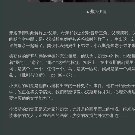
▲弗洛伊德
弗洛伊德对此解释是:父亲、母亲和我是俄狄普斯三角。父亲揍我。
的腿向空中蹬，是小汉斯想象妈妈被爸爸操时的样子）。生出这一
许与母亲一起睡了。粪便代表妈妈生下弟弟，小汉斯是焦虑于弟弟
德勒兹的解释与弗洛伊德的完全相反。他认为，幻觉中的物，也都
着“我的”、“这个”、“那个”这样的标签。实际上，在小汉斯的幻觉
词，是某个，一个，任何一个。马，是某一匹马。妈妈是某一个妈
兹，《批判与诊断》，pp. 86－87）。
小汉斯的幻觉是他自己建构出来的一种史诗性事件。他在开始做分
学，他正在将文学搞大。我们都应该像小汉斯那样才对。心理分析
要消灭他的文学能力了。
小汉斯的幻觉正是艺术家的幻觉，尤其是绘画平面上的情况。维米尔
读来信的女人，正在画画的画家，少女的发辫与外太空相连……。