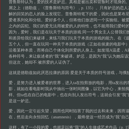
普鲁斯特认为，爱的技术是妒忌。真相是被出卖和背叛时才现身的
屑之上（德勒兹，《普鲁斯特与符号》，p. 135）。只有妒忌的恋
解的回笑的恋人的脸上发现它。普鲁斯特笔下的爱，因此也是莱布尼
爱者系列化和分组。爱好多个人，但将他们放进同一个实验组。被
之内的囚犯。我们的爱无法用被爱的人的特性，也不能用我们爱时
因为，爱时，我们是在玩关于本质的游戏:同一个男女主人公替我们
和差异给我们来破译，来练习我们玩关于本质的游戏的能力。在《
五个人，但一直在玩同一种关于本质的游戏（正如在侯麦的电影中）（同
沿着某种本质，而将自己个体化到所爱的人身上。如发现A温柔，A
各种符号，来让叙述者的“我”来破译。妒忌，是因为“我”认为她应该
但这次，她却不:被所爱的人证伪了。
这就是德勒兹如此厌恶拉康的原因:爱是关于本质的符号游戏，与俄
爱，是努力进入被爱者的世界，进入ta在拍剪放的电影，用ta发出的
影，就如在看电影时我从中抽出一张时间图像，以它为中心，来拍
样。但ta也在自己的电影中，也在向别人发出符号，这就会引发“我
是这一妒忌。
爱，因此一定引起失望，因而也同时陷害了我的过去和未来，因而
在，然后走向永恒回忆（anamnesis），最终使这一经历成为“我”
这样，有了一小段的爱，也就足以将“我”的人生做成艺术作品（p. 