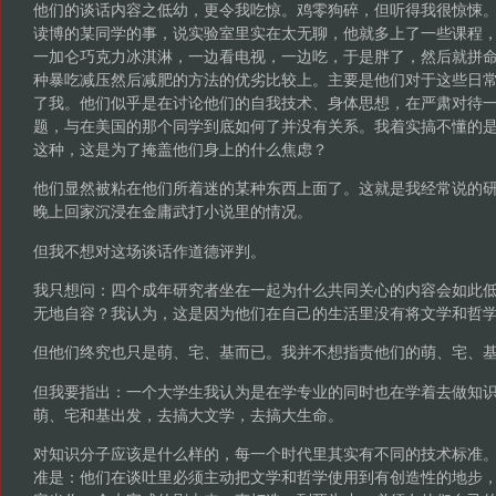
他们的谈话内容之低幼，更令我吃惊。鸡零狗碎，但听得我很惊悚
读博的某同学的事，说实验室里实在太无聊，他就多上了一些课程
一加仑巧克力冰淇淋，一边看电视，一边吃，于是胖了，然后就拼
种暴吃减压然后减肥的方法的优劣比较上。主要是他们对于这些日
了我。他们似乎是在讨论他们的自我技术、身体思想，在严肃对待
题，与在美国的那个同学到底如何了并没有关系。我着实搞不懂的
这种，这是为了掩盖他们身上的什么焦虑？
他们显然被粘在他们所着迷的某种东西上面了。这就是我经常说的
晚上回家沉浸在金庸武打小说里的情况。
但我不想对这场谈话作道德评判。
我只想问：四个成年研究者坐在一起为什么共同关心的内容会如此
无地自容？我认为，这是因为他们在自己的生活里没有将文学和哲
但他们终究也只是萌、宅、基而已。我并不想指责他们的萌、宅、
但我要指出：一个大学生我认为是在学专业的同时也在学着去做知
萌、宅和基出发，去搞大文学，去搞大生命。
对知识分子应该是什么样的，每一个时代里其实有不同的技术标准
准是：他们在谈吐里必须主动把文学和哲学使用到有创造性的地步