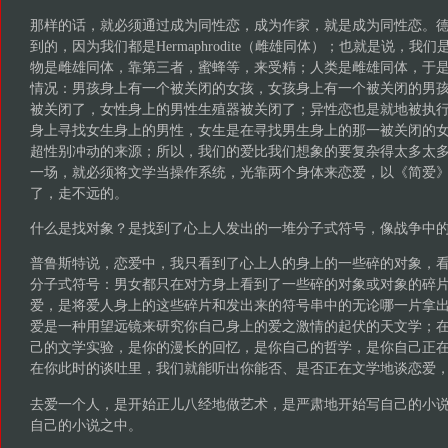
那样的话，就必须通过成为同性恋，成为作家，就是成为同性恋。
到的，因为我们都是Hermaphrodite（雌雄同体）；也就是说，
物是雌雄同体，靠第三者，蜜蜂等，来受精；人类是雌雄同体，于
情况：男孩身上有一个被关闭的女孩，女孩身上有一个被关闭的男
被关闭了，女性身上的男性生殖器被关闭了；异性恋也是就地被执
身上寻找女生身上的男性，女生是在寻找男生身上的那一被关闭的
超性别冲动的来源；所以，我们的爱比我们想象的要复杂得太多太
一场，就必须将文学当操作系统，光靠两个身体来恋爱，以《简爱
了，走不远的。
什么是找对象？是找到了心上人发出的一堆分子式符号，像战争中
普鲁斯特说，恋爱中，我只看到了心上人的身上的一些碎的对象，看
分子式符号：男女都只在对方身上看到了一些碎的对象或对象的碎
爱，是将爱人身上的这些碎片和发出来的符号串中的无论哪一片拿
爱是一种用望远镜来研究你自己身上的爱之激情的起伏的天文学；
己的文学实验，是你的漫长的回忆，是你自己的哲学，是你自己正
在你此时的谈吐里，我们就能听出你能否、是否正在文学地谈恋爱
去爱一个人，是开始正儿八经地做艺术，是严肃地开始写自己的小
自己的小说之中。