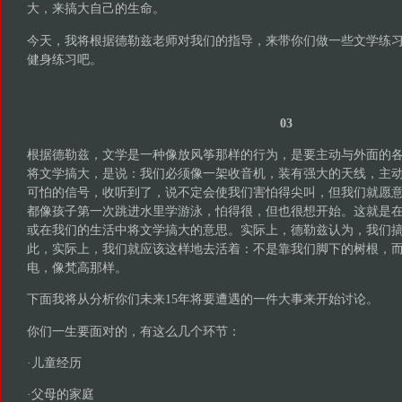
大，来搞大自己的生命。
今天，我将根据德勒兹老师对我们的指导，来带你们做一些文学练
健身练习吧。
03
根据德勒兹，文学是一种像放风筝那样的行为，是要主动与外面的
将文学搞大，是说：我们必须像一架收音机，装有强大的天线，主
可怕的信号，收听到了，说不定会使我们害怕得尖叫，但我们就愿
都像孩子第一次跳进水里学游泳，怕得很，但也很想开始。这就是
或在我们的生活中将文学搞大的意思。实际上，德勒兹认为，我们
此，实际上，我们就应该这样地去活着：不是靠我们脚下的树根，
电，像梵高那样。
下面我将从分析你们未来15年将要遭遇的一件大事来开始讨论。
你们一生要面对的，有这么几个环节：
·儿童经历
·父母的家庭