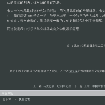
己的器官的判决，你对我的器官判决。
卡夫卡的作品是对这种判决的抵抗，用的是儿童般的欲望机器。卡
斗。我们应该向他学这一招。他要与城堡、一个缺席的敌人战斗，
他知道，来自未来的力量是恶魔一般的，他必须找各种对手来预练
而这就是我们必须从单身机器走向文学机器的意思。
（注：此文为3月23日上海二工
【声明】以上内容只代表原作者个人观点，不代表
artda.cn
艺术档案网的立场和
上一篇:
马克思的「欧洲中心主..
下一篇:
王维︱中国有哲
网友评论
共 0 评
>>
我要留言