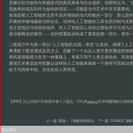
是被识别为创伤与卑贱形式的真实身体与社会场所。福斯特认为，“
现效果的现实到作为创伤的现实——可能是当代艺术中至关重要的。
免地是被人工智能的无所不及所侵蚀的当代经验的一部分，那么新
所裹挟并被地缘政治所左右，强加给人工智能的工具化所控制与支
也正是抵抗与创造的场所。对人工智能拟人化的过度欲求不仅成为
亟待被释放的痛苦——这种双重叙述构成了展览的第一部分，将在
二楼展厅作为第一部分“人工智能的兑现：卑弃”之延续，强调了人
事透析了图灵测试及其含义。想象了一个从以人类尺度所预设的智
将机器智能视为在另一种量级上，有着不同于人类主体性的、具有
展现艺术家是如何想象以这样的人工智能来探索一个拥有宇宙政治
处于共同体中的、共生的后人类前景。
【声明】以上内容只代表原作者个人观点，不代表
artda.cn
艺术档案网的立场和
上一篇:
现场︱《勇敢者的阳台..
下一篇:
FORMAT 摄影
网友评论