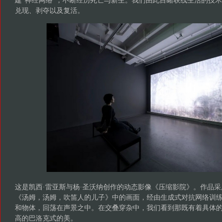
建“神经网络”，不断经历死亡与新生。我们由此目睹联线生活的技
兑现、剥夺以及复活。
这是凯西·雷亚斯与杨·圣沃纳创作的动态影像《压缩影院》。作品采用
《汤姆，汤姆，吹笛人的儿子》中的画面，经由生成式对抗网络训
和物体，回荡在声景之中。在交叠穿杂中，我们看到那既有着具体
高的巴洛克式的美。