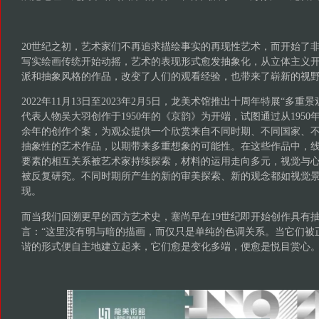
20世纪之初，艺术家们不再追求描绘事实的再现性艺术，而开始了
写实绘画传统开始动摇，艺术的表现形式愈发抽象化，从立体主
义
派和抽象风格的作品，改变了人们的观看经验，也带来了崭新的视
2022年11月13日至2023年2月5日，龙美术馆推出十周年特展“多
代表人物吴大羽创作于1950年的《京韵》为开端，试图通过从
195
余年的创作个案，为观众提供一个欣赏来自不同时期、不同国家、
抽象性的艺术作品，以期带来多
重想象的可能性。在这些作品中，
要素的相互关系被艺术家持续探索，材料的运用走向多元，视觉与
被
反复研究。不同时期所产生的新的审美探索、新的观念都如视觉
现。
而当我们回溯更早的西方艺术史，塞尚早在19世纪即开始创作具有
言：“这里没有明与暗的描画，而仅只是单纯的色调关系。当它们被
谐的形式便自主地建立起来，它们愈是变化多端，便愈是悦目赏心。