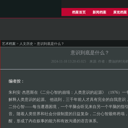
档案首页
新闻档案
展览档案
艺术档案
>
人文历史
> 意识到底是什么？
意识到底是什么？
2024-11-18 13:20:45.025 来源: 作者：费油的时光
编者按：
朱利安·杰恩斯在《二分心智的崩塌：人类意识的起源》（1976）
解释人类意识的起源。 他说到，三千年前人才具有完全的自我意识
二分心智——每当遭遇困境，一个半脑会听见来自另一个半脑的指
音。随着人类世界和社会分级制度的日益复杂，二分心智最终坍塌
醒，形成了内在叙事的能力和有效沟通的语言体系。