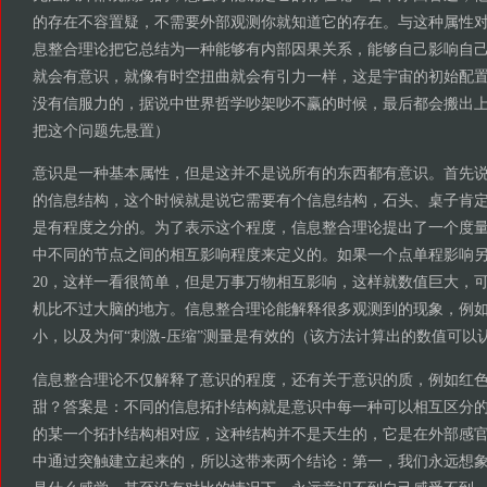
的存在不容置疑，不需要外部观测你就知道它的存在。与这种属性
息整合理论把它总结为一种能够有内部因果关系，能够自己影响自
就会有意识，就像有时空扭曲就会有引力一样，这是宇宙的初始配置
没有信服力的，据说中世界哲学吵架吵不赢的时候，最后都会搬出
把这个问题先悬置）
意识是一种基本属性，但是这并不是说所有的东西都有意识。首先
的信息结构，这个时候就是说它需要有个信息结构，石头、桌子肯
是有程度之分的。为了表示这个程度，信息整合理论提出了一个度量
中不同的节点之间的相互影响程度来定义的。如果一个点单程影响另
20，这样一看很简单，但是万事万物相互影响，这样就数值巨大，
机比不过大脑的地方。信息整合理论能解释很多观测到的现象，例
小，以及为何“刺激-压缩”测量是有效的（该方法计算出的数值可以
信息整合理论不仅解释了意识的程度，还有关于意识的质，例如红
甜？答案是：不同的信息拓扑结构就是意识中每一种可以相互区分
的某一个拓扑结构相对应，这种结构并不是天生的，它是在外部感
中通过突触建立起来的，所以这带来两个结论：第一，我们永远想