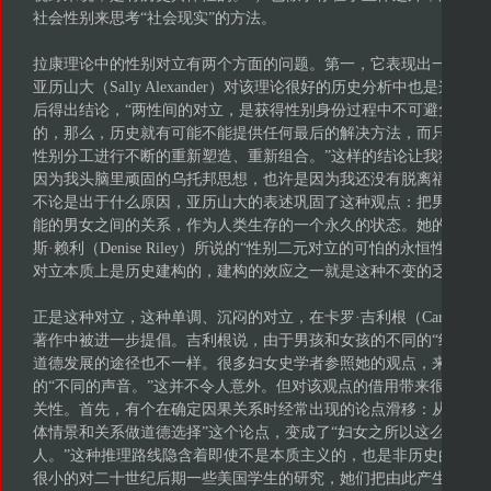
社会性别来思考“社会现实”的方法。
拉康理论中的性别对立有两个方面的问题。第一，它表现出一种超时
亚历山大（Sally Alexander）对该理论很好的历史分析中也是这
后得出结论，“两性间的对立，是获得性别身份过程中不可避免的。
的，那么，历史就有可能不能提供任何最后的解决方法，而只能是
性别分工进行不断的重新塑造、重新组合。”这样的结论让我犹豫，
因为我头脑里顽固的乌托邦思想，也许是因为我还没有脱离福柯所
不论是出于什么原因，亚历山大的表述巩固了这种观点：把男性和
能的男女之间的关系，作为人类生存的一个永久的状态。她的表述
斯·赖利（Denise Riley）所说的“性别二元对立的可怕的永恒性”。
对立本质上是历史建构的，建构的效应之一就是这种不变的乏味单调
正是这种对立，这种单调、沉闷的对立，在卡罗·吉利根（Carol Gill
著作中被进一步提倡。吉利根说，由于男孩和女孩的不同的“经历”
道德发展的途径也不一样。很多妇女史学者参照她的观点，来解释
的“不同的声音。”这并不令人意外。但对该观点的借用带来很多问
关性。首先，有个在确定因果关系时经常出现的论点滑移：从“妇女
体情景和关系做道德选择”这个论点，变成了“妇女之所以这么想和
人。”这种推理路线隐含着即使不是本质主义的，也是非历史的妇女
很小的对二十世纪后期一些美国学生的研究，她们把由此产生的描