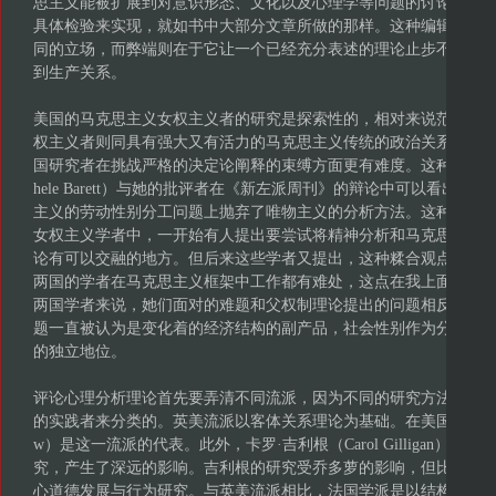
思主义能被扩展到对意识形态、文化以及心理学等问题的讨论中，
具体检验来实现，就如书中大部分文章所做的那样。这种编辑思路
同的立场，而弊端则在于它让一个已经充分表述的理论止步不前，
到生产关系。
美国的马克思主义女权主义者的研究是探索性的，相对来说范围很
权主义者则同具有强大又有活力的马克思主义传统的政治关系更贴
国研究者在挑战严格的决定论阐释的束缚方面更有难度。这种困难在最
hele Barett）与她的批评者在《新左派周刊》的辩论中可以看出
主义的劳动性别分工问题上抛弃了唯物主义的分析方法。这种难度
女权主义学者中，一开始有人提出要尝试将精神分析和马克思主义
论有可以交融的地方。但后来这些学者又提出，这种糅合观点行不
两国的学者在马克思主义框架中工作都有难处，这点在我上面提到
两国学者来说，她们面对的难题和父权制理论提出的问题相反。在
题一直被认为是变化着的经济结构的副产品，社会性别作为分析范
的独立地位。
评论心理分析理论首先要弄清不同流派，因为不同的研究方法是根
的实践者来分类的。英美流派以客体关系理论为基础。在美国，南茜·乔多萝（
w）是这一流派的代表。此外，卡罗·吉利根（Carol Gilligan）
究，产生了深远的影响。吉利根的研究受乔多萝的影响，但比较少
心道德发展与行为研究。与英美流派相比，法国学派是以结构主义