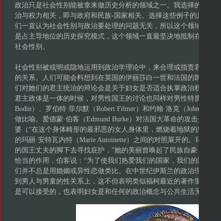
政治只是社会性别能被拿来做历史分析的领域之一。我选择的下述
治与权力相关，即与政府和民族-国家相关。选择这些例子的原因有
们一直认为社会性别与政治要处理的问题无关，所以这个领域历来
是占主导地位的历史探究模式，这个领域一直最坚决地抵制在史料
社会性别。
社会性别被或明或隐地运用到政治学理论中，来合理或指责君主制
的关系。人们可能会料想到在英国的伊丽莎白一世和法国的凯瑟琳·
们对她们的君主统治的辩论会是关于妇女是否适合执掌政治权力的
君主政体是一体的时候，对男性国王的讨论也同样对男性特质与女性特质
Bodin）、罗伯特·菲尔默（Robert Filmer）和约翰·洛克（John L
做比喻。爱德蒙·伯客（Edmund Burke）对法国大革命的攻击是
婆（“在这个身体畸形的最邪恶的女人身体里，燃烧着地狱的怒火”
的玛丽·安特瓦内特（Marie Antoinette）之间的对照展开的。玛
的国王丈夫的脚下去寻找庇护，”她的美丽曾唤起了民族自豪（为了
恰当的作用，伯客说：“为了使我们热爱我们的国家，我们的国家应
们并不总是用婚姻或异性恋做类比。在中世纪伊斯兰的政治理论中
到男人与男童的性关系上，这不但表明类似福柯最近的著作里描写
是可以接受的，也表明妇女是和任何的政治概念与公共生活无关的