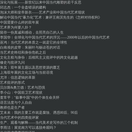
深化与拓展——新世纪以来中国当代雕塑的若干反思
邱志杰：一个全盘错误的建构
泡沫大师和皇帝新衣——艺术产业和中国当代艺术现状
解论中国当代“暴力化”艺术：兼评王南溟先生的《怎样对待权利》
中国需要什么样的双年展
艺术界为何要八卦？
留存一份真诚和感动，去照亮自己的人生
李国华︱全球化与中国当代艺术的浮沉——2000年以后的中国当代艺术
巫鸿︱当代艺术的本质之一就是它的全球性
白南准的皮带：朱丽叶与杨诘苍的对话
当艺术史终结和身份危机之后
文化主权与身份：后殖民主义批评中的跨文化超越
修史与批评九问
朱其︱双年展主题以及思想资源的匮乏
上海双年展的文化立场与当前语境
尤洋：信息逻辑的革新
艺术批评的形式
贝尔斯&奥兰德︱艺术与恐惧
李小山：中国前卫艺术现状
査常平：“叙事中国”中的个体生命关怀
语言法度与个人自由
教师也是生产者
艾未未：我的主要工作就是腐蚀、诱惑80后、90后
当代艺术中的四类批评家
生产、观看与解释——当代美术史写作的三个机制
李雨洁︱展览南方可以逃脱奇观吗？