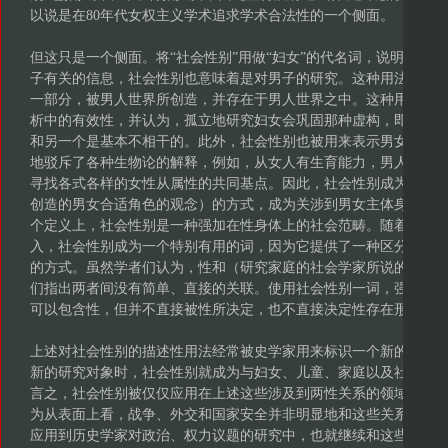
以说是在80年代女权主义学术追求学术合法性的一个侧面。
但这只是一个侧面。将“社会性别”用做“妇女”的代名词，说明与妇
子有关的信息，社会性别也意味着是对男子的研究。这种用法说明
一部分，被男人世界所创造，并存在于男人世界之中。这种用法否
析中的有效性，并认为，孤立地研究妇女会巩固那种虚构，即，一
和另一个是基本不相干的。此外，社会性别也被用来表示男女之间
地驳斥了各种生物论的解释，例如，从女人有生育能力，男人有较
寻找各式各样的女性从属性的共同基点。因此，社会性别成为表示“
创造的男女合适角色的观念）的方式，成为关涉到男女主体身份仅
个定义上，社会性别是一种强加在性身体上的社会范畴。随着对性
入，社会性别成为一个特别有用的词，因为它提供了一种区分性实
的方式。虽然学者们认为，性和（研究家庭的社会学家所说的）“性
们指出两者间没有简单、直接的关联。使用社会性别一词，强调的
可以包含性，但并不直接被性所决定，也不直接决定性存在形式。
上述对社会性别的描述性用法经常被史学家用来标识一个新的领域
新的研究对象时，社会性别就成为与妇女、儿童、家庭以及社会性
言之，社会性别被仅仅应用在上述这些涉及到两性关系的领域，包
为从表面上看，战争、外交和国家安全并非明显地和这些关系相干
应用到历史学家对政治、权力议题的研究中，也就继续和这些历史