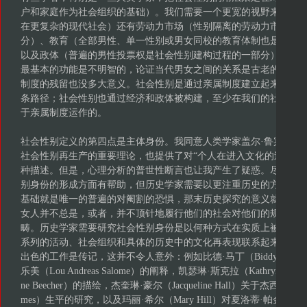
户和家庭作为社会组织的基础）。我们需要一个更宽的视野来包括
在更复杂的现代社会）还有劳动力市场（性别隔离的劳动力市场是
分）、教育（全部男性、单一性别或男女同校的教育体制也是社会
以及政体（普遍的男性投票权是社会性别建构过程的一部分）。把
最基本的功能是不明智的，论证当代男女之间的关系是古老的、建
制度的残留也没多大意义。社会性别是通过亲属制度建立起来，但
条路径；社会性别也通过经济和政体被构建，至少在我们的社会里
于亲属制度运作的。
社会性别定义的第四点是主体身份。我同意人类学家盖尔·鲁宾的看
社会性别再生产的重要理论，也提供了对“个人在进入文化的过程中
种描述。但是，心理分析的普世性断言也让我产生了疑惑。尽管拉
别身份的形成方面有帮助，但历史学家需要以更注重历史的方式来
基础就是唯一的普遍的对阉割的恐惧，那末历史探究的意义就被否
女人并不总是，或者，并不顶针地履行他们的社会对他们的规范，
畴。历史学家需要研究社会性别身份是以何种方式在实质上被建构
系列的活动、社会组织和具体的历史中的文化再表现联系起来。到
出色的工作是传记，这并不令人意外：例如比德·马丁（Biddy Marti
乐美（Lou Andreas Salome）的阐释，凯瑟琳·斯克拉（Kathryn Skla
ne Beecher）的描绘，杰奎琳·豪尔（Jacqueline Hall）关于杰西·丹尼尔·阿
mes）生平的研究，以及玛丽·希尔（Mary Hill）对夏洛蒂·帕金斯·吉尔曼（Cha