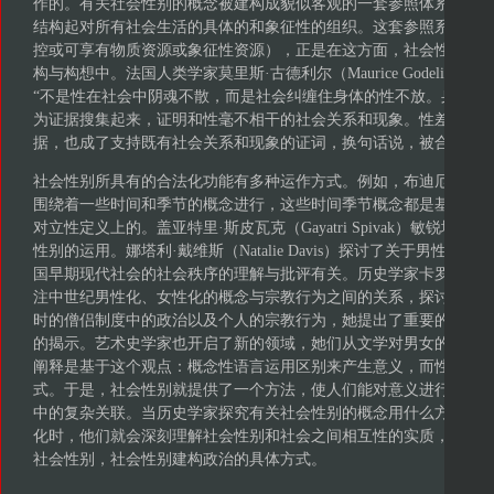
作的。有关社会性别的概念被建构成貌似客观的一套参照体系，它
结构起对所有社会生活的具体的和象征性的组织。这套参照系确立
控或可享有物质资源或象征性资源），正是在这方面，社会性别深
构与构想中。法国人类学家莫里斯·古德利尔（Maurice Godelier）
“不是性在社会中阴魂不散，而是社会纠缠住身体的性不放。身体上
为证据搜集起来，证明和性毫不相干的社会关系和现象。性差异不
据，也成了支持既有社会关系和现象的证词，换句话说，被合法化了
社会性别所具有的合法化功能有多种运作方式。例如，布迪厄指出
围绕着一些时间和季节的概念进行，这些时间季节概念都是基于对
对立性定义上的。盖亚特里·斯皮瓦克（Gayatri Spivak）敏锐地
性别的运用。娜塔利·戴维斯（Natalie Davis）探讨了关于男性
国早期现代社会的社会秩序的理解与批评有关。历史学家卡罗琳·拜纳姆（Ca
注中世纪男性化、女性化的概念与宗教行为之间的关系，探讨了这
时的僧侣制度中的政治以及个人的宗教行为，她提出了重要的洞见
的揭示。艺术史学家也开启了新的领域，她们从文学对男女的描述
阐释是基于这个观点：概念性语言运用区别来产生意义，而性别差
式。于是，社会性别就提供了一个方法，使人们能对意义进行解码
中的复杂关联。当历史学家探究有关社会性别的概念用什么方式来
化时，他们就会深刻理解社会性别和社会之间相互性的实质，领悟
社会性别，社会性别建构政治的具体方式。