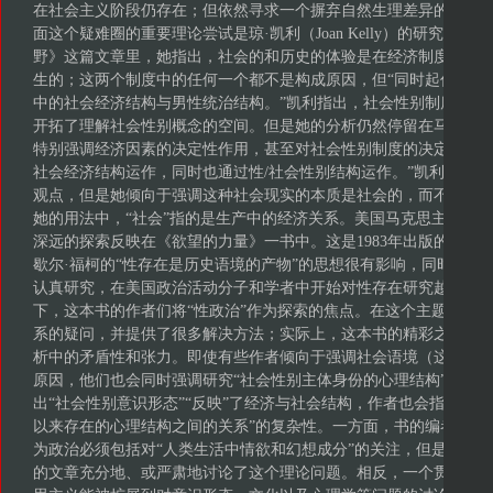
在社会主义阶段仍存在；但依然寻求一个摒弃自然生理差异的唯物
面这个疑难圈的重要理论尝试是琼·凯利（Joan Kelly）的研究，
野》这篇文章里，她指出，社会的和历史的体验是在经济制度和社
生的；这两个制度中的任何一个都不是构成原因，但“同时起作用，
中的社会经济结构与男性统治结构。”凯利指出，社会性别制度是独
开拓了理解社会性别概念的空间。但是她的分析仍然停留在马克思
特别强调经济因素的决定性作用，甚至对社会性别制度的决定性作用
社会经济结构运作，同时也通过性/社会性别结构运作。”凯利提出了
观点，但是她倾向于强调这种社会现实的本质是社会的，而不是性
她的用法中，“社会”指的是生产中的经济关系。美国马克思主义女
深远的探索反映在《欲望的力量》一书中。这是1983年出版的一本
歇尔·福柯的“性存在是历史语境的产物”的思想很有影响，同时，人们
认真研究，在美国政治活动分子和学者中开始对性存在研究越来越
下，这本书的作者们将“性政治”作为探索的焦点。在这个主题的引
系的疑问，并提供了很多解决方法；实际上，这本书的精彩之处在
析中的矛盾性和张力。即使有些作者倾向于强调社会语境（这个词经
原因，他们也会同时强调研究“社会性别主体身份的心理结构”的重
出“社会性别意识形态”“反映”了经济与社会结构，作者也会指出，
以来存在的心理结构之间的关系”的复杂性。一方面，书的编者同意
为政治必须包括对“人类生活中情欲和幻想成分”的关注，但是，另
的文章充分地、或严肃地讨论了这个理论问题。相反，一个贯穿全