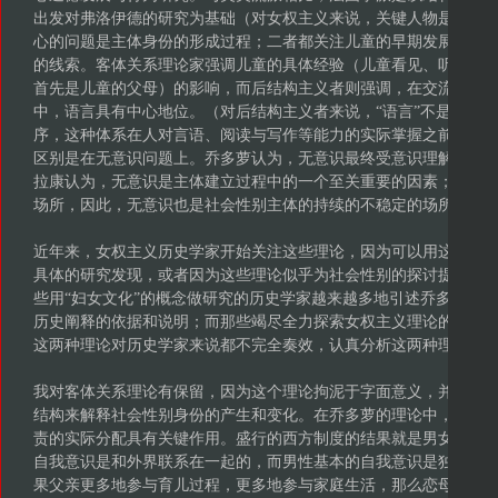
出发对弗洛伊德的研究为基础（对女权主义来说，关键人物是雅克·
心的问题是主体身份的形成过程；二者都关注儿童的早期发展，以
的线索。客体关系理论家强调儿童的具体经验（儿童看见、听见、
首先是儿童的父母）的影响，而后结构主义者则强调，在交流、阐
中，语言具有中心地位。（对后结构主义者来说，“语言”不是词语
序，这种体系在人对言语、阅读与写作等能力的实际掌握之前就存
区别是在无意识问题上。乔多萝认为，无意识最终受意识理解的制
拉康认为，无意识是主体建立过程中的一个至关重要的因素；而且
场所，因此，无意识也是社会性别主体的持续的不稳定的场所。
近年来，女权主义历史学家开始关注这些理论，因为可以用这些理
具体的研究发现，或者因为这些理论似乎为社会性别的探讨提供一
些用“妇女文化”的概念做研究的历史学家越来越多地引述乔多萝或
历史阐释的依据和说明；而那些竭尽全力探索女权主义理论的学者
这两种理论对历史学家来说都不完全奏效，认真分析这两种理论可
我对客体关系理论有保留，因为这个理论拘泥于字面意义，并且只
结构来解释社会性别身份的产生和变化。在乔多萝的理论中，家庭
责的实际分配具有关键作用。盛行的西方制度的结果就是男女之间的
自我意识是和外界联系在一起的，而男性基本的自我意识是独立的。
果父亲更多地参与育儿过程，更多地参与家庭生活，那么恋母情结