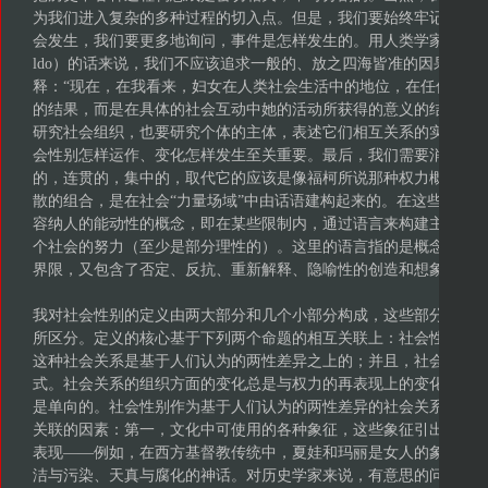
为我们进入复杂的多种过程的切入点。但是，我们要始终牢记过程
会发生，我们要更多地询问，事件是怎样发生的。用人类学家米歇尔·罗塞尔多
ldo）的话来说，我们不应该追求一般的、放之四海皆准的因果，而
释：“现在，在我看来，妇女在人类社会生活中的地位，在任何直接
的结果，而是在具体的社会互动中她的活动所获得的意义的结果。”
研究社会组织，也要研究个体的主体，表述它们相互关系的实质，
会性别怎样运作、变化怎样发生至关重要。最后，我们需要消除这
的，连贯的，集中的，取代它的应该是像福柯所说那种权力概念，
散的组合，是在社会“力量场域”中由话语建构起来的。在这些过程
容纳人的能动性的概念，即在某些限制内，通过语言来构建主体身
个社会的努力（至少是部分理性的）。这里的语言指的是概念性的
界限，又包含了否定、反抗、重新解释、隐喻性的创造和想象作用
我对社会性别的定义由两大部分和几个小部分构成，这些部分间互
所区分。定义的核心基于下列两个命题的相互关联上：社会性别是
这种社会关系是基于人们认为的两性差异之上的；并且，社会性别
式。社会关系的组织方面的变化总是与权力的再表现上的变化相呼
是单向的。社会性别作为基于人们认为的两性差异的社会关系的构
关联的因素：第一，文化中可使用的各种象征，这些象征引出了多
表现——例如，在西方基督教传统中，夏娃和玛丽是女人的象征，
洁与污染、天真与腐化的神话。对历史学家来说，有意思的问题是