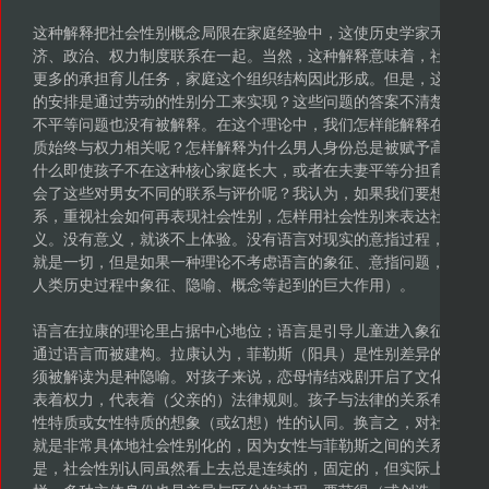
这种解释把社会性别概念局限在家庭经验中，这使历史学家无法将
济、政治、权力制度联系在一起。当然，这种解释意味着，社会安
更多的承担育儿任务，家庭这个组织结构因此形成。但是，这样的
的安排是通过劳动的性别分工来实现？这些问题的答案不清楚。与
不平等问题也没有被解释。在这个理论中，我们怎样能解释在这种
质始终与权力相关呢？怎样解释为什么男人身份总是被赋予高于女
什么即使孩子不在这种核心家庭长大，或者在夫妻平等分担育儿工
会了这些对男女不同的联系与评价呢？我认为，如果我们要想回答
系，重视社会如何再表现社会性别，怎样用社会性别来表达社会关
义。没有意义，就谈不上体验。没有语言对现实的意指过程，就谈
就是一切，但是如果一种理论不考虑语言的象征、意指问题，就不
人类历史过程中象征、隐喻、概念等起到的巨大作用）。
语言在拉康的理论里占据中心地位；语言是引导儿童进入象征秩序
通过语言而被建构。拉康认为，菲勒斯（阳具）是性别差异的中心
须被解读为是种隐喻。对孩子来说，恋母情结戏剧开启了文化互动
表着权力，代表着（父亲的）法律规则。孩子与法律的关系有赖于
性特质或女性特质的想象（或幻想）性的认同。换言之，对社会互
就是非常具体地社会性别化的，因为女性与菲勒斯之间的关系一定
是，社会性别认同虽然看上去总是连续的，固定的，但实际上，它