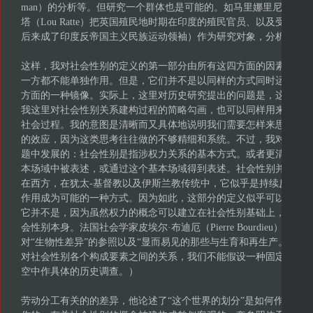
man）的分析等。但研究一个群体也是可能的。如马里娜里尼·辛哈（Mrinal
塔（Lou Ratte）把英国殖民地时期在印度的殖民官员、以及受英
后来成了印度反帝国主义民族运动领袖）作为研究对象，分析他们
这样，我对社会性别的定义的第一部分由所有这四方面的因素构成
一方都不能单独作用。但是，它们并不是以同样的方式同时运作，
方面的一种镜像。实际上，这里对历史研究提出的问题是，这四个
我这里对社会性别关系建构过程的简略勾画，也可以同样用来探讨
社会过程。我的意图是清晰而又具体地说明我们需要怎样来思考在
的效应，因为这类思考往往做的不够精细和系统。不过，我对社会
题中发展的：社会性别是指涉权力关系的基本方式。或者更清楚地
本场域中被表述，或通过这个基本场域得到表述。社会性别并非表
在西方，在犹太-基督教以及伊斯兰教传统中，它似乎是持续反复出
作用成为可能的一种方式。因为如此，这部分的定义似乎可以属于
它并不是，因为虽然权力的概念可以建立在社会性别基础上，但权
会性别本身。法国社会学家皮埃尔·布迪厄（Pierre Bourdieu）曾
对“生物性差异”的参照以及“显而易见的那些与生育和再生产。（译
对社会性别各个构成要素之间的关系，我们不能假设一种固定的因
空中作具体的历史调查。）
劳动分工有关的的差异，他论述了“这个世界的划分”是如何作为“根