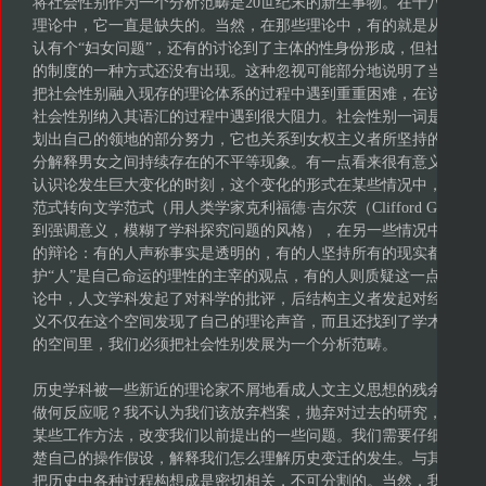
将社会性别作为一个分析范畴是20世纪末的新生事物。在十八世纪
理论中，它一直是缺失的。当然，在那些理论中，有的就是从男女
认有个“妇女问题”，还有的讨论到了主体的性身份形成，但社会性
的制度的一种方式还没有出现。这种忽视可能部分地说明了当今的
把社会性别融入现存的理论体系的过程中遇到重重困难，在说服这
社会性别纳入其语汇的过程中遇到很大阻力。社会性别一词是当代
划出自己的领地的部分努力，它也关系到女权主义者所坚持的观点
分解释男女之间持续存在的不平等现象。有一点看来很有意义，对
认识论发生巨大变化的时刻，这个变化的形式在某些情况中，表现
范式转向文学范式（用人类学家克利福德·吉尔茨（Clifford Geer
到强调意义，模糊了学科探究问题的风格），在另一些情况中，这
的辩论：有的人声称事实是透明的，有的人坚持所有的现实都是被
护“人”是自己命运的理性的主宰的观点，有的人则质疑这一点。在
论中，人文学科发起了对科学的批评，后结构主义者发起对经验论
义不仅在这个空间发现了自己的理论声音，而且还找到了学术上和
的空间里，我们必须把社会性别发展为一个分析范畴。
历史学科被一些新近的理论家不屑地看成人文主义思想的残余。在
做何反应呢？我不认为我们该放弃档案，抛弃对过去的研究，但我
某些工作方法，改变我们以前提出的一些问题。我们需要仔细审视
楚自己的操作假设，解释我们怎么理解历史变迁的发生。与其寻找
把历史中各种过程构想成是密切相关，不可分割的。当然，我们要