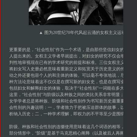
▲ 图为20世纪70年代风起云涌的女权主义运动[图源：
更重要的是，“社会性别”作为一个术语，是由那些坚信妇女的学术
人提出来的。女权主义学者早就提出，对妇女的研究不仅会增加新
判性地审视现在已有的学术研究的前提和标准。三位女权主义历史学
将妇女写入史册必然意味着重新定义和拓宽关于历史意义的传统观
动之外还要包容个人的和主体的体验。可以毫不夸张地说，尽管在
种方法论意味着这不仅仅是在撰写新的妇女史，也是在撰写全新的历
包括妇女和解释妇女的体验，取决于“社会性别”一词能在多大程度
这里，“社会性别”与阶级以及种族之间的类比关系非常明显；实际
女学学者总是将种族、阶级和社会性别作为书写新历史最重要的三
会性别的兴趣说明：一，学者致力于把被压迫群体的故事，以及对
析纳入历史；二，一种学术理解，即权力的不平等至少是围绕这三
阶级、种族和社会性别的连缀使用意味着这几个词语的相等，但实
部分情形中，“阶级”是基于马克思精心阐释（以及被后人再阐释）