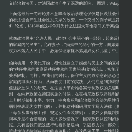
义统治着法国，对法国政治产生了深远的影响。[图源：Wikipedia]
上面这最后一句评论并不意味着政治学理论仅仅是反映社会生活。
的看法也会产生社会性别关系的改变。一个突出的例子就是路易·德·伯纳德（L
d）论点，1816年他这样争辩为什么法国大革命期间关于离婚的立法
就像政治民主“允许人民，政治社会中弱小的一部分，起来反抗现有权
的家庭内的民主”，允许妻子，“婚姻中的弱小的一方，向婚姻中的权
权力不落入人民手中，必须保证家庭不落如妇女和儿童手中。”
伯纳德用一个类比开始，很快就建立了婚姻与民主之间的直接对应
的“秩序井然的家庭是秩序井然的国家的基础”的论点，实施了这种
关系限制。同样，在我们的时代，保守主义的政治意识形态也希望
家庭的组织和行为，从而改变目前的实践。人们注意到独裁统治与
但还缺乏深入的研究。在法国大革命雅各宾专制政权的关键时刻，
刻，在纳粹政策在德国实施的时候，在霍梅尼政权取得胜利的时期
上升时期都把主宰、实力、中央集权和统治权等合法为男性化的（
弱则被表现为女性化的），并把这种编码用文字写入法律（禁止妇
止母亲从事有酬工作，规定女性着装准则），要妇女循规蹈矩不得
间本身是不合情理的；在大多数情况下，国家政权从控制妇女上得
报。只有当我们把这些行动看作是建构、巩固权力的一部分，这些
策成为追求控制或实力的表达形式。在这些例子里，对性别差异的