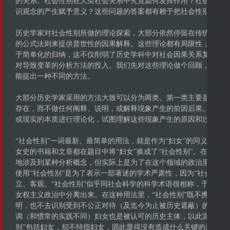
的关系。社会性别在人类社会关系中究竟如何发挥作用？社会性别
识观念的产生赋予意义？这些问题的答案都有赖于把社会性别作为
历史学家对社会性别所做的理论探索，大部分依然停留在传统的社
的公式法则来提供普世性的因果解释。这些理论都有局限性，因为
于简单化的归纳，这不仅削弱了历史学科中对社会因果关系复杂性
对导致变革的分析方法的投入。我们先对这些理论做个回顾，来暴
能提出一种不同的方法。
大部分历史学家采用的方法大致可以分为两类。第一类主要是描述
存在，而不做任何阐释、说明，或解释现象产生的前因后果。第二
或现实的本质进行理论化，试图理解这些现象产生的原因和过程。
“社会性别”一词最新、最简单的用法，就是作为“妇女”的同义词。
女史的书籍和文章都在题目中将“妇女”换成了“社会性别”。在有些
地涉及到某种分析概念，但实际上是为了在这个领域的政治里更容
使用“社会性别”是为了表示一部著述的学术严肃性，因为“社会性别”
立、客观。“社会性别”似乎同社会科学的科学术语很相称，于是它
女权主义政治中分离出来。在这种用法里，“社会性别”既不携带着
明，也不去识别受到不公正对待（及迄今为止被历史遮蔽）的一方。
调（和惯常的实践不同）妇女也是被认可的历史主体，以此宣告了自
别”包括妇女，却不特指妇女，因此显得没有造成什么关键的威胁。“