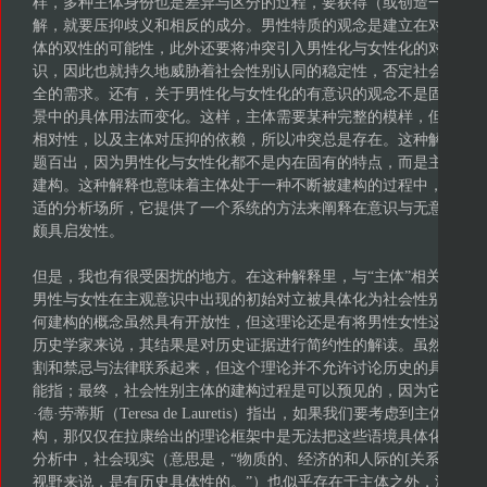
样，多种主体身份也是差异与区分的过程，要获得（或创造一种幻
解，就要压抑歧义和相反的成分。男性特质的观念是建立在对女性
体的双性的可能性，此外还要将冲突引入男性化与女性化的对立。
识，因此也就持久地威胁着社会性别认同的稳定性，否定社会性别
全的需求。还有，关于男性化与女性化的有意识的观念不是固定的
景中的具体用法而变化。这样，主体需要某种完整的模样，但由于
相对性，以及主体对压抑的依赖，所以冲突总是存在。这种解释使“男
题百出，因为男性化与女性化都不是内在固有的特点，而是主观自
建构。这种解释也意味着主体处于一种不断被建构的过程中，并且
适的分析场所，它提供了一个系统的方法来阐释在意识与无意识层
颇具启发性。
但是，我也有很受困扰的地方。在这种解释里，与“主体”相关的问
男性与女性在主观意识中出现的初始对立被具体化为社会性别的中心
何建构的概念虽然具有开放性，但这理论还是有将男性女性这些范
历史学家来说，其结果是对历史证据进行简约性的解读。虽然这个
割和禁忌与法律联系起来，但这个理论并不允许讨论历史的具体性
能指；最终，社会性别主体的建构过程是可以预见的，因为它总是
·德·劳蒂斯（Teresa de Lauretis）指出，如果我们要考虑到主
构，那仅仅在拉康给出的理论框架中是无法把这些语境具体化的。
分析中，社会现实（意思是，“物质的、经济的和人际的[关系]实际
视野来说，是有历史具体性的。”）也似乎存在于主体之外，游离于