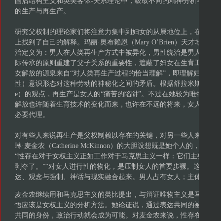
国后结构主义和英美客体-关系理论中，吸取不同的精神分析学派来
的生产与再生产。
研究父权制的理论家们将注意力集中到妇女的从属地位上，在男性有
上找到了自己的解释。玛丽·奥布赖恩（Mary O’Brien）天才地
治定义为：男人在人类再生产方式中被异化，男性统治是男人超越
际传承的原则重建了父子关系的重要性，遮蔽了妇女在生育工作中
女解放的源泉来自“对人类再生产过程的恰当理解”，即理解妇女的
性）意识形态对这种劳动的神秘化之间的矛盾。根据舒拉米斯·费尔斯通（Shula
e）的观点，再生产是女人的“痛苦的陷阱”。不过在她较为唯物主义
解放也许随着生育技术的变化而来，也许在不远的将来，女人的身
必要代理。
对有些人来说再生产是父权制赖以存在的关键，对另一些人来说性
琳·麦金农（Catherine McKinnon）的大胆设想既是她个人的，
“性存在对于女权主义正如工作对于马克思主义一样：它们主要是属
剥夺了。”“对女人进行性的物化，是压制女人的首要步骤。这过程
达、观念与强制、神话与现实融合起来。男人占有女人；主体主宰客
麦金农继续用和马克思主义的类比提出，与辩证唯物主义是马克思
悟应该是女权主义的分析方法。她论证说，通过表达共同的被物化
共同的身份，政治行动就会成为可能。对麦金农来说，性存在是独