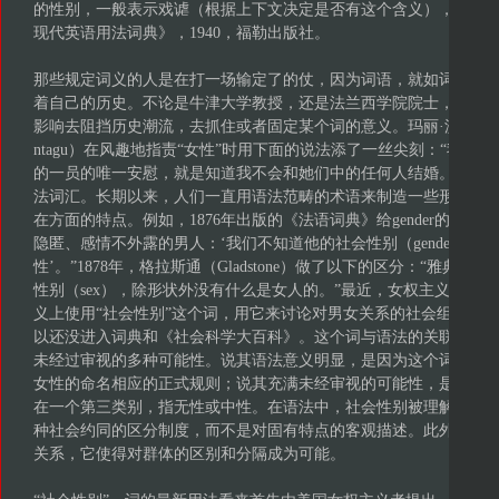
的性别，一般表示戏谑（根据上下文决定是否有这个含义），或者
现代英语用法词典》，1940，福勒出版社。
那些规定词义的人是在打一场输定了的仗，因为词语，就如词语所
着自己的历史。不论是牛津大学教授，还是法兰西学院院士，都不
影响去阻挡历史潮流，去抓住或者固定某个词的意义。玛丽·沃特利·蒙塔古（M
ntagu）在风趣地指责“女性”时用下面的说法添了一丝尖刻：“我作为那
的一员的唯一安慰，就是知道我不会和她们中的任何人结婚。”在这
法词汇。长期以来，人们一直用语法范畴的术语来制造一些形象化
在方面的特点。例如，1876年出版的《法语词典》给gender的用法
隐匿、感情不外露的男人：‘我们不知道他的社会性别（gender）
性’。”1878年，格拉斯通（Gladstone）做了以下的区分：“雅典娜除
性别（sex），除形状外没有什么是女人的。”最近，女权主义者开
义上使用“社会性别”这个词，用它来讨论对男女关系的社会组织。
以还没进入词典和《社会科学大百科》。这个词与语法的关联很明
未经过审视的多种可能性。说其语法意义明显，是因为这个词在语
女性的命名相应的正式规则；说其充满未经审视的可能性，是因为
在一个第三类别，指无性或中性。在语法中，社会性别被理解为一
种社会约同的区分制度，而不是对固有特点的客观描述。此外，分
关系，它使得对群体的区别和分隔成为可能。