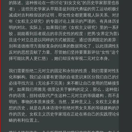
的陈述。这种推论在一些讨论“妇女文化”的历史学家那里也很明显
者），这些历史学家从早期圣徒到现代勇猛的劳工运动积极分子那
减成对吉利根假设的证明，即女性全都更重视人际关系。对吉利根的观
年《女权主义研究》的专题讨论上展示的严谨的、有具体历史语境的
明的对比。实际上，如果我们把《女权主义研究》里的一系列文章
较，就能看到后者观点的非历史性的程度：把男/女界定为普遍的、
且这个对立总是以同样的方式被固定。通过强调固定的差异（在吉
别和道德推理方面较复杂的结果的数据简化了，以此强调性别差异
反对的思想贡献了力量。尽管她们坚持要重新评估“女性”这个范畴
择可能比男人更仁慈），她们却没有审视二元对立本身。
我们需要拒绝二元对立的固定和永恒的性质，我们需要对性别差异
化和解构。我们必须要有更强的自省意识来区分我们自己的分析语
必须寻找方法（无论多不完美）来不断让自己使用的范畴接受批评
评。如果我们用雅克·德里达关于解构的定义，那么，这种批评就意
作的语境，扭转或取代产生这种二元对立的等级建构，而不是把二
明的、事物的本质来接受。当然，某种意义上，女权主义者多年来
想的历史，就是在具体语境中拒绝对男女关系的等级建构的历史，
作的历史。女权主义历史学家现在正处在将自己的实践理论化，将
畴的有利位置上。