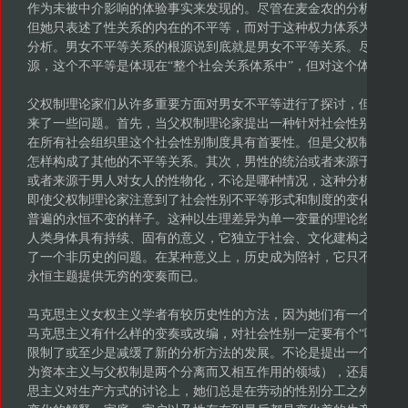
作为未被中介影响的体验事实来发现的。尽管在麦金农的分析中，
但她只表述了性关系的内在的不平等，而对于这种权力体系为什么
分析。男女不平等关系的根源说到底就是男女不平等关系。尽管她
源，这个不平等是体现在“整个社会关系体系中”，但对这个体系是
父权制理论家们从许多重要方面对男女不平等进行了探讨，但对历
来了一些问题。首先，当父权制理论家提出一种针对社会性别制度
在所有社会组织里这个社会性别制度具有首要性。但是父权制理论
怎样构成了其他的不平等关系。其次，男性的统治或者来源于男性
或者来源于男人对女人的性物化，不论是哪种情况，这种分析都是
即使父权制理论家注意到了社会性别不平等形式和制度的变化是存
普遍的永恒不变的样子。这种以生理差异为单一变量的理论给历史
人类身体具有持续、固有的意义，它独立于社会、文化建构之外，
了一个非历史的问题。在某种意义上，历史成为陪衬，它只不过为
永恒主题提供无穷的变奏而已。
马克思主义女权主义学者有较历史性的方法，因为她们有一个历史
马克思主义有什么样的变奏或改编，对社会性别一定要有个“唯物”
限制了或至少是减缓了新的分析方法的发展。不论是提出一个“双制
为资本主义与父权制是两个分离而又相互作用的领域），还是把分
思主义对生产方式的讨论上，她们总是在劳动的性别分工之外找到