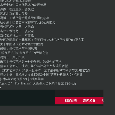
当代艺术需要现场经验
水天中谈中国当代艺术的发展状况
卢杰：理想主义不会失败
艺术北京的五大质疑
冯博一︱躺平背后是退无可退的悲凉
杨小彦︱出名艺术家都有非凡的公关能力
当代艺术论之三：方法论
当代艺术论之二：认识论
当代艺术论之一：本体论
绘画及雕塑的自我瓦解：克莱门特-格林伯格所实现的前卫方案
关于中国当代艺术对西方的模仿
彭德：当代艺术与中国思想
“现代艺术”与“当代艺术”的天渊之别
冯博一：关于策展
朱其︱当代艺术是一种跨学科、跨媒介的艺术
盛葳︱创新史：技术、媒介与社会生产方式的转型
《未来艺术学》 策展人张海涛：艺术是平衡城市物质与文明的支点
程林︱德、日机器人文化探析及中国“第三种机器人文化”构建
技术-存储时代的“动态”档案美学
"后人类"（Post Human）为新型人类吹响了新艺术的号角
档案首页
新闻档案
展览档案