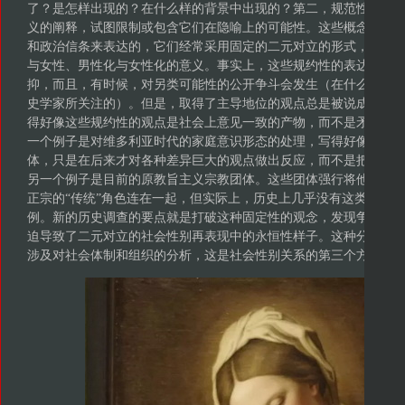
了？是怎样出现的？在什么样的背景中出现的？第二，规范性的概
义的阐释，试图限制或包含它们在隐喻上的可能性。这些概念是通
和政治信条来表达的，它们经常采用固定的二元对立的形式，斩钉
与女性、男性化与女性化的意义。事实上，这些规约性的表达依赖
抑，而且，有时候，对另类可能性的公开争斗会发生（在什么时候
史学家所关注的）。但是，取得了主导地位的观点总是被说成是唯
得好像这些规约性的观点是社会上意见一致的产物，而不是矛盾冲
一个例子是对维多利亚时代的家庭意识形态的处理，写得好像这个
体，只是在后来才对各种差异巨大的观点做出反应，而不是把它写
另一个例子是目前的原教旨主义宗教团体。这些团体强行将他们的
正宗的“传统”角色连在一起，但实际上，历史上几乎没有这类不加
例。新的历史调查的要点就是打破这种固定性的观念，发现争论或
迫导致了二元对立的社会性别再表现中的永恒性样子。这种分析一
涉及对社会体制和组织的分析，这是社会性别关系的第三个方面。