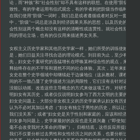
论，而“种族”和“社会性别”却不具有这样的联想。在使用“阶级”这
致性。有的学者运用韦伯式观念，有的学者则把阶级当作临时的启
在我们使用“阶级”一词时，我们总是或者遵循或者对反对一套定义
中，“阶级”一词总是涉及到经济因果关系的思想，以及历史的辨证
会性别这两个概念却没有这样的清晰性或连贯性。就社会性别而言
同的理论立场，也有的仅仅用来描述男女关系。
女权主义历史学家和其他历史学家一样，她们所受的训练使她们精
是，她们日益关注寻找合适的理论模式。到目前为止，至少有两个
先，妇女史个案研究的迅猛增长在呼唤某种综合性的观点，来解释
释始终存在的不平等和迥然不同的社会体验。其次，近年来妇女史
女史在整个史学领域中却继续处于边缘地位（这从教材、课程大纲
间的不一致凸显了史学描述方法的局限性，它们没有去针对这一学
没能以动摇、改造这些主导概念的方式来做这项工作。对研究妇女
明妇女有其历史，或者仅仅说明妇女参与了西方文明的主要的政治
妇女史问题上，大部分非女权主义的历史学家承认妇女有历史，他
认为不必对其加以考虑（“妇女有独立于男性的历史，所以让女权主
我们没关系”；或者“妇女史是关于性别和家庭的，应该和经济史、政
妇女参与问题上，史学家最好的反应也是无甚兴趣（“即使知道妇女
毫不会改变我对大革命的理解”）。归根结底，这些反应所提出的都
我们不仅要分析过去男性和女性经历之间的关系，也要分析过去的