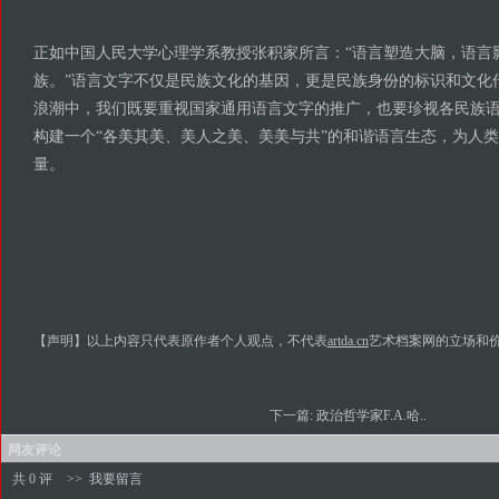
正如中国人民大学心理学系教授张积家所言：“语言塑造大脑，语言
族。”语言文字不仅是民族文化的基因，更是民族身份的标识和文化
浪潮中，我们既要重视国家通用语言文字的推广，也要珍视各民族
构建一个“各美其美、美人之美、美美与共”的和谐语言生态，为人
量。
【声明】以上内容只代表原作者个人观点，不代表
artda.cn
艺术档案网的立场和
下一篇:
政治哲学家F.A.哈..
网友评论
共 0 评
>>
我要留言