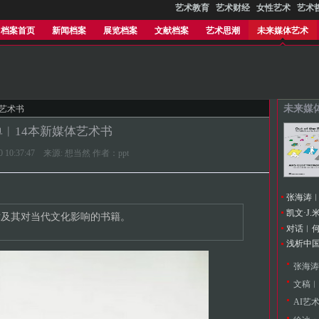
艺术教育
艺术财经
女性艺术
艺术
档案首页
新闻档案
展览档案
文献档案
艺术思潮
未来媒体艺术
未来媒
体艺术书
单︱14本新媒体艺术书
-10 10:37:47 来源: 想当然 作者：ppt
术及其对当代文化影响的书籍。
浅析中
文稿︱