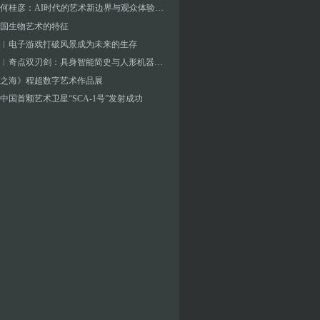
对话︱何桂彦：AI时代的艺术新边界与观众体验探索
国生物艺术的特征
︱电子游戏打破风景成为未来的生存
张海涛︱奇点双刃剑：具身智能简史与人形机器人元年——未来人工智能艺术新浪潮的价值判断要素
之海》程超数字艺术作品展
中国首颗艺术卫星“SCA-1号”发射成功