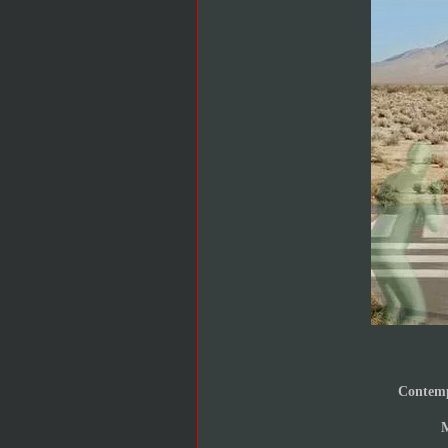
Contemp
M