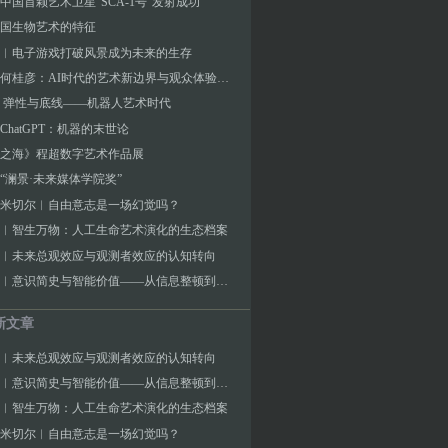
中国首颗艺术卫星“SCA-1号”发射成功
国生物艺术的特征
︱电子游戏打破风景成为未来的生存
对话︱何桂彦：AI时代的艺术新边界与观众体验探索
 弹性与底线——机器人艺术时代
ChatGPT：机器的末世论
之海》程超数字艺术作品展
“澜景·未来媒体学院奖”
J.米切尔︱自由意志是一场幻觉吗？
︱智生万物：人工生命艺术演化的生态档案
︱未来总观效应与观测者效应的认知转向
张海涛︱意识简史与智能价值——从信息整顿到宇宙频率的演化逻辑
新文章
︱未来总观效应与观测者效应的认知转向
张海涛︱意识简史与智能价值——从信息整顿到宇宙频率的演化逻辑
︱智生万物：人工生命艺术演化的生态档案
J.米切尔︱自由意志是一场幻觉吗？