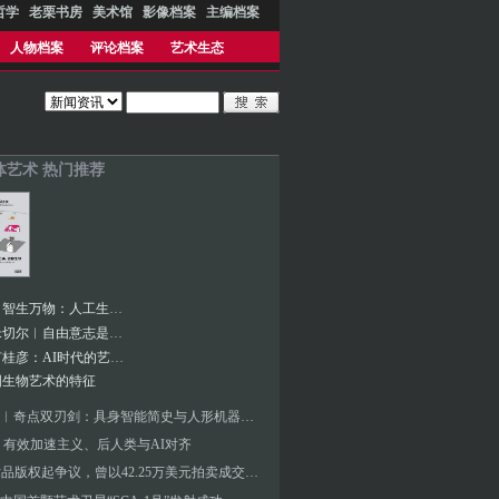
哲学
老栗书房
美术馆
影像档案
主编档案
人物档案
评论档案
艺术生态
体艺术 热门推荐
张海涛︱智生万物：人工生命艺术演化的生态档案
凯文·J.米切尔︱自由意志是一场幻觉吗？
对话︱何桂彦：AI时代的艺术新边界与观众体验探索
国生物艺术的特征
张海涛︱奇点双刃剑：具身智能简史与人形机器人元年——未来人工智能艺术新浪潮的价值判断要素
 有效加速主义、后人类与AI对齐
AI艺术品版权起争议，曾以42.25万美元拍卖成交的AI绘画成泡沫？