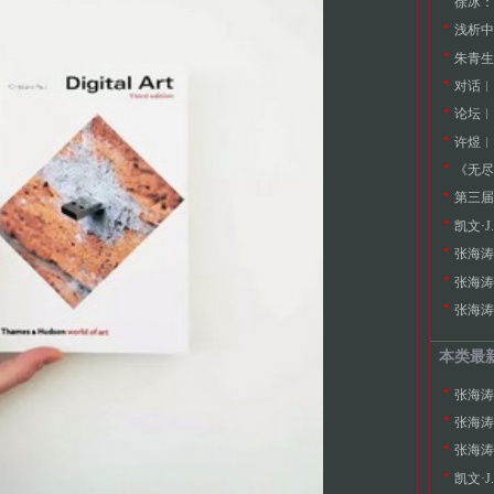
徐冰：
浅析中
朱青生
论坛︱
许煜︱
《无尽
第三届
凯文·
张海涛
张海涛
本类最
张海涛
张海涛
凯文·