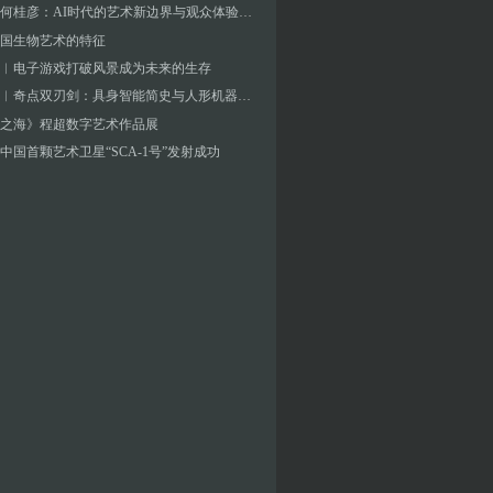
对话︱何桂彦：AI时代的艺术新边界与观众体验探索
国生物艺术的特征
︱电子游戏打破风景成为未来的生存
张海涛︱奇点双刃剑：具身智能简史与人形机器人元年——未来人工智能艺术新浪潮的价值判断要素
之海》程超数字艺术作品展
中国首颗艺术卫星“SCA-1号”发射成功