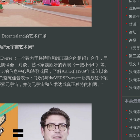
徐冰：
浅析中
朱青生
论坛︱
▲
Decentraland的艺术广场
许煜︱
加第三届“元宇宙艺术周”
《无尽
第三届
VERSEverse（一个致力于将诗歌和NFT融合的组织）合作，呈
凯文·
朗诵会、对谈、艺术家魏欣妍的表演《一把小伞II》等。
Artnet的信息中心和诗歌花园，了解Artnet自1989年成立以来
张海涛
总监陈佳音表示：“我们与theVERSEverse一起策划这个项
张海涛
索元宇宙，并使元宇宙和艺术达成真正独特的相遇。”
本类最
张海涛
张海涛
凯文·