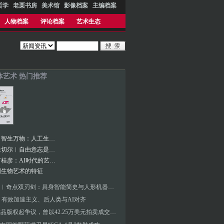
哲学
老栗书房
美术馆
影像档案
主编档案
人物档案
评论档案
艺术生态
体艺术 热门推荐
张海涛︱智生万物：人工生命艺术演化的生态档案
凯文·J.米切尔︱自由意志是一场幻觉吗？
对话︱何桂彦：AI时代的艺术新边界与观众体验探索
国生物艺术的特征
张海涛︱奇点双刃剑：具身智能简史与人形机器人元年——未来人工智能艺术新浪潮的价值判断要素
 有效加速主义、后人类与AI对齐
AI艺术品版权起争议，曾以42.25万美元拍卖成交的AI绘画成泡沫？