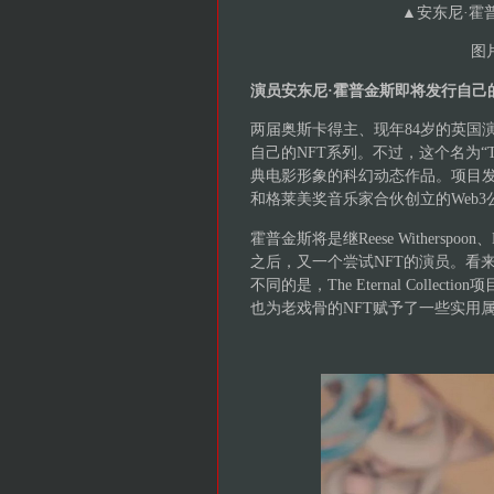
▲
安东尼·霍普金斯
图片
演员安东尼·霍普金斯即将发行自己的
两届奥斯卡得主、现年84岁的英国演员（
自己的NFT系列。不过，这个名为“The 
典电影形象的科幻动态作品。项目发行方
和格莱美奖音乐家合伙创立的Web3
霍普金斯将是继Reese Witherspoon、L
之后，又一个尝试NFT的演员。看
不同的是，The Eternal Col
也为老戏骨的NFT赋予了一些实用属性（