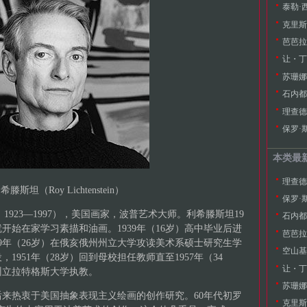
泰勒·西
芭芭拉·
让・丁格
苏珊娜·
石内都（ 
理查德·塞
保罗·斯
本类最
理查德·塞
滕斯坦（Roy Lichtenstein）
保罗·斯
tein，1923—1997），美国画家，波普艺术大师。利希滕斯坦19
石内都（ 
开始在家学习素描和油画。1939年（16岁）高中毕业后进
芭芭拉·
49年（26岁）在俄亥俄州州立大学攻读美术系硕士研究生学
空山基（
951年（28岁）回到母校担任教师直至1957年（34
让・丁格
西州立拉特格斯大学执教。
苏珊娜·
来热衷于美国抽象表现主义绘画的创作研究。60年代初罗