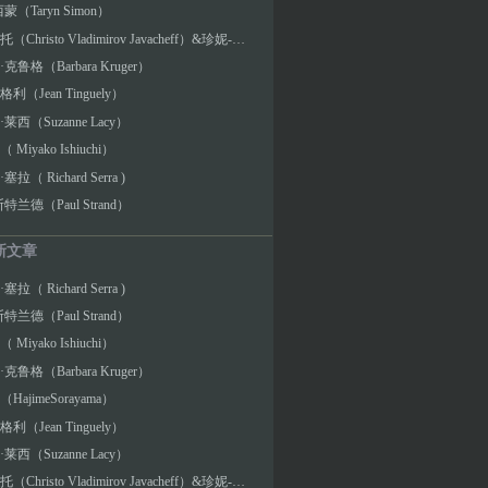
蒙（Taryn Simon）
克里斯托（Christo Vladimirov Javacheff）&珍妮-克劳德（Jeanne-Claude Denat de Guillebon）
克鲁格（Barbara Kruger）
利（Jean Tinguely）
莱西（Suzanne Lacy）
Miyako Ishiuchi）
拉（ Richard Serra )
特兰德（Paul Strand）
新文章
拉（ Richard Serra )
特兰德（Paul Strand）
Miyako Ishiuchi）
克鲁格（Barbara Kruger）
HajimeSorayama）
利（Jean Tinguely）
莱西（Suzanne Lacy）
克里斯托（Christo Vladimirov Javacheff）&珍妮-克劳德（Jeanne-Claude Denat de Guillebon）