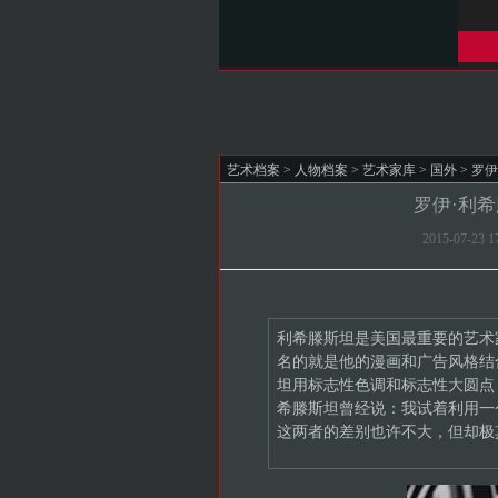
艺术档案
>
人物档案
>
艺术家库
>
国外
> 罗伊·
罗伊·利希滕斯
2015-07-23
利希滕斯坦是美国最重要的艺术
名的就是他的漫画和广告风格结
坦用标志性色调和标志性大圆点（B
希滕斯坦曾经说：我试着利用一
这两者的差别也许不大，但却