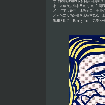
伊·利希滕斯坦以取材自美国漫画及
名。70年代以印刷网点的“点式”
术生涯平步青云，成为美国二十世
相对的写实的波普艺术绘画风格，
调和大圆点（Benday dots）完