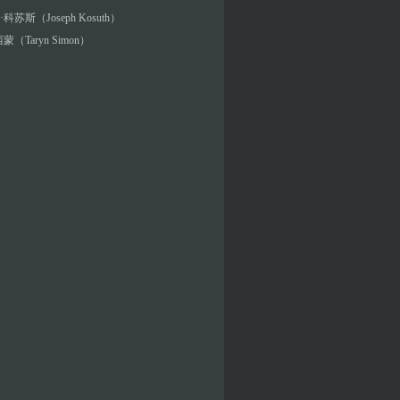
科苏斯（Joseph Kosuth）
蒙（Taryn Simon）