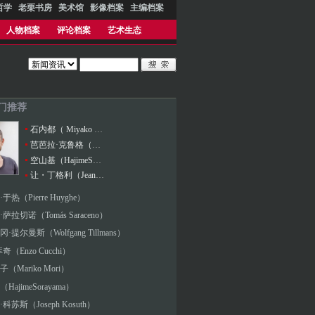
哲学
老栗书房
美术馆
影像档案
主编档案
人物档案
评论档案
艺术生态
热门推荐
石内都（ Miyako Ishiuchi）
芭芭拉·克鲁格（Barbara Kruger）
空山基（HajimeSorayama）
让・丁格利（Jean Tinguely）
于热（Pierre Huyghe）
萨拉切诺（Tomás Saraceno）
·提尔曼斯（Wolfgang Tillmans）
奇（Enzo Cucchi）
（Mariko Mori）
HajimeSorayama）
科苏斯（Joseph Kosuth）