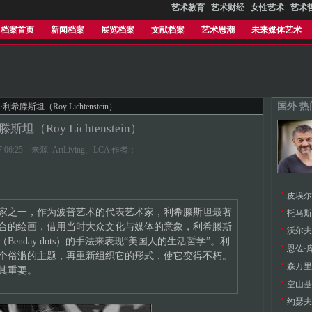
艺术教育
艺术财经
女性艺术
艺术
档案首页
新闻档案
展览档案
文献档案
艺术思潮
未来媒体艺术
国外 
利希滕斯坦（Roy Lichtenstein）
坦（Roy Lichtenstein）
 17:06:25 来源: ArtLiving、LCA 作者：
皮埃尔·
家之一，作为波普艺术的代表艺术家，利希滕斯坦最著
托马斯·
合的绘画，借用当时大众文化与媒体的意象，利希滕斯
沃尔夫冈
enday dots）的手法来表现“美国人的生活哲学”。利
恩佐·库
个俗滥的主题，再重新组织它的形式，使它变得不朽。
森万里子
极其重要。
空山基（
约瑟夫·