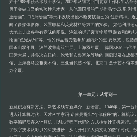
并于1988年获艺术硕士学位。2002年从纽约回到北京工作和生活
勇于突破自己的实验性艺术家，从他回国后的早期作品“水珠系 列”到
重绘画”、“纸屑绘画”等无不反映出他不断突破自己的 创新精神。
向了多媒体影像、装置雕塑和荧光材料等方面的实验。 如他利用运动 
大地上走出各种有意味的图像、浇筑的拆迁废弃物雕塑 装置和通过3
绘画“色光系列”等。他的作品曾受邀参加国内外的重 要展览，包括
国釜山双年展、波兰波兹南双年展、上海双年展、 德国ZKM 当代美
国际大展，并多次在纽约、伦敦和布鲁塞尔等地的 画廊以及在成都
馆、上海喜马拉雅美术馆、三亚当代艺术馆、北京白 盒子艺术馆等
办个展。
第一单元：从零到一
新意识须有新方法。新艺术须有新媒介、新语言。 1946年，第一台计
进入计算机时代。天才科学家冯·诺依曼提出“存储程序”的计算机设
数字编码后存入计算机，以执行程序代码的方式控制计算机运行。冯
了数字技术从0到1的科技进步，从而开创了人类文明的数字时代。