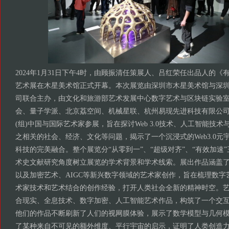
2024年1月31日下午4时，由顾振清任策展人、吕红荣任出品人的《有
艺术展在木星美术馆正式开幕。本次展览由深圳市木星美术馆与深
司联合主办，由文化和旅游部艺术发展中心数字艺术与区块链实验
会、量子学派、北京荔空间、机械星联、杭州易现先进科技有限公司
(组)中国与国际艺术家参展，旨在探讨Web 3.0技术、人工智能技
之相关的社会、经济、文化等问题，揭示了一个沉浸式的Web3.0元
科技的完美融合。整个展览分“从零到一”、“超级对齐”、“有效加速
术史文献研究角度树立展览的学术背景和学术线索。展出作品涵盖
以及加密艺术、AIGC等新兴数字领域的艺术家创作，旨在梳理数字
术家技术和艺术结合的创作经验，打开人类社会全新的精神时空。
合现实、全息技术、数字加密、人工智能艺术作品，构筑了一个交
他们的作品不断刷新了人们的视网膜体验，展示了数学模型与几何
了某种来自不可见的额外维度、平行宇宙的启示，证明了人类创造