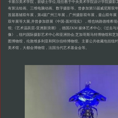
卡塞尔美术学院，获硕士学位;现任教于中央美术学院设计学院摄影
有算法绘画、三维电脑动画、数字摄影等。曾参加第55届威尼斯双
首届基辅双年展，第4届广州三年展，广州摄影双年展，釜山双年展
双年展等大展;并曾参加群展《中国-面对现实》，维也纳路德维希
馆;《艺术温跃层-亚洲新浪潮》，德国ZKM 媒体艺术中心;《过去
像》，纽约国际摄影艺术中心和亚洲协会;芝加哥斯马特博物馆和芝
图博物馆，伦敦维多利亚和阿尔伯特博物馆。主要公共收藏包括纽
美术馆，大都会博物馆，法国当代艺术基金会等。