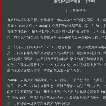
展览科幻脚本引言：《2140》
文 ／量子学派
有效加速的技术革新，使得碳基生命与硅基生命的进化同样加速。
探问：116年之后，2140年的时空是否依然遵循经典力学，引力(F
有随岁月偏转?牛顿力学是否依然是文明的基石?熵增宇宙中，人类
程，但又无可避免地制造着熵增?社会进步究竟是一种积分过程，还是完
当一部分人开始怀疑F=M(dV/dT)万物皆可控，不再认为麦克斯韦电磁转化
义，开始在科学方面产生对原创力的自我怀疑，聚焦数字科技的艺
被社会吸引而弯曲，其原创力反而被科学引擎推动得更加蓬勃张扬
前行，在现实与理想主义中一次次左冲右突，在时光缝隙中撒下艺
着的美术馆永远在提问，不眠的艺术家一直在作答。
2140年，人类算力的最高峰。“2140”创造了一个平行时空，人类
造另一个自己，构架未来新生态，可以用想象力勾勒草图，拓荒一
向数字文明跃迁的门口，元宇宙成为70亿人拥挤在地球这颗蓝星上的最
手“有效加速”，既是科幻与艺术的结合，也是想象与美感的统一，
织，共同缔造一场数字科技艺术的美妙幻梦。