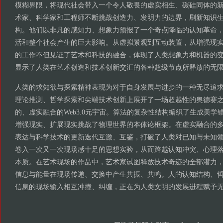
模糊界限，将现代社会带入一个令人敬畏的虚实相生、碳硅同体的
术家、科学家和工程师不断挑战创造力、发明力的边界，刷新知识
构。他们以非凡的感知力、想象力预报了一个奇点降临的认知革命
活和整个社会产生的巨大影响。从虚拟景观到互动装置，从增强现
的工作不但见证了艺术和科技的融合，体现了人类想象力和机器的
显示了人类在艺术创造和技术创新交汇的各种超级节点所释放的无
人类的求知欲与探索精神表现为对于自身发展与进步的一种无尽追
理论推测、哲学探索和尖端技术创新上展开了一场超越性的奥德赛
的、虚实融合的Web3.0元宇宙。算法的复杂性结构编织了生成美学
增强现实、扩展现实挑战了物理世界的本体论框架。在虚实融合的
表达与科学技术的更新迭代互激、互鉴，打破了人类对已知与未知
卷入一次又一次现场感十足的思想实验，从而跨越认知冲突、心理
本质。在艺术现场的作品中，艺术家试图释放技术奇迹的全部潜力
信息与能量在现场传递、交换中产生共振、共鸣。人的认知结构、
信息的现场输入相互冲撞、纠缠，正在为人类文明的发展进程赋予