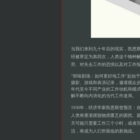
当我们来到九十年后的现实，凯恩斯
经被界定为第四次，人类这个物种
劳、对失去工作的恐惧以及对工作
“班味剧场：如何更好地工作”起始
摄影、游戏和表演记录，邀请观众步
年代至今不同产业的工作动机和模
解不断向内演化的当代工作迷局。
1930年，经济学家凯恩斯曾预言
人类将逐渐摆脱物质匮乏的困扰。届
天可能只需要工作三个小时，或者
活，将成为人们所面临的新挑战。