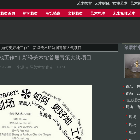
艺术教育
艺术财经
女性艺术
艺术
档案首页
新闻档案
展览档案
文献档案
艺术思潮
未来媒体艺术
策展档
场：如何更好地工作”︱新绎美术馆首届青策大奖项目
地工作”︱新绎美术馆首届青策大奖项目
12:24:47.481 来源: 新绎美术馆 作者：EAM
现场︱有
现场︱
现场︱
现场︱