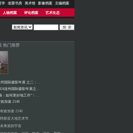
哲学
老栗书房
美术馆
影像档案
主编档案
人物档案
评论档案
艺术生态
案 热门推荐
作品︱连州国际摄影年展 之二：量子千变
作品︱2024连州国际摄影年展之一：奇点时代
“班味剧场：如何更好地工作”︱新绎美术馆首届青策大奖项目
效加速·2140
有效加速·2140
阿那亚大地艺术节
未来派的宇宙