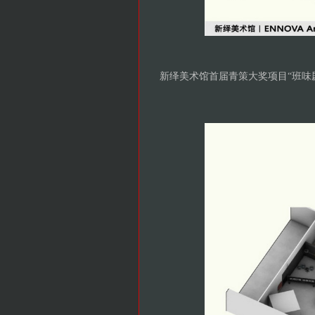
新绎美术馆首届青策大奖项目“班味剧