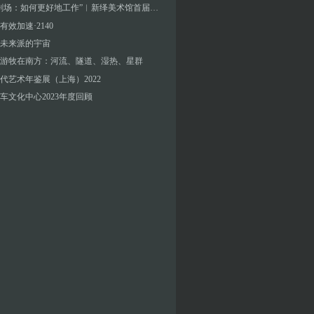
“班味剧场：如何更好地工作”︱新绎美术馆首届青策大奖项目
有效加速·2140
未来派的宇宙
游牧在南方：河流、隧道、湿热、星群
代艺术年鉴展（上海）2022
车文化中心2023年度回顾