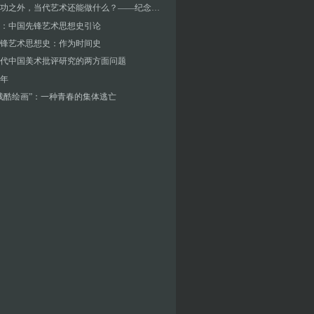
除了成功之外，当代艺术还能做什么？——纪念八五新潮美术三十年
：中国先锋艺术思想史引论
锋艺术思想史：作为时间史
0年代中国美术批评研究的两方面问题
年
残酷绘画”：一种青春的集体逃亡