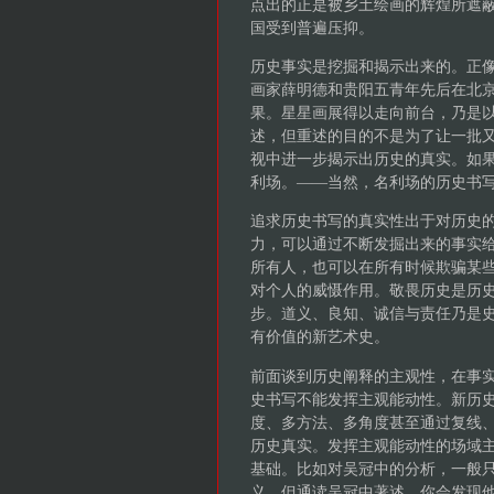
点出的正是被乡土绘画的辉煌所遮
国受到普遍压抑。
历史事实是挖掘和揭示出来的。正像
画家薛明德和贵阳五青年先后在北
果。星星画展得以走向前台，乃是以
述，但重述的目的不是为了让一批
视中进一步揭示出历史的真实。如
利场。——当然，名利场的历史书
追求历史书写的真实性出于对历史
力，可以通过不断发掘出来的事实
所有人，也可以在所有时候欺骗某
对个人的威慑作用。敬畏历史是历
步。道义、良知、诚信与责任乃是
有价值的新艺术史。
前面谈到历史阐释的主观性，在事
史书写不能发挥主观能动性。新历
度、多方法、多角度甚至通过复线
历史真实。发挥主观能动性的场域
基础。比如对吴冠中的分析，一般
义。但通读吴冠中著述，你会发现