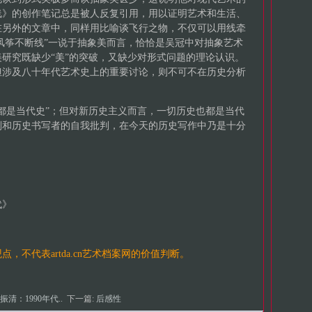
线》的创作笔记总是被人反复引用，用以证明艺术和生活、
在另外的文章中，同样用比喻谈飞行之物，不仅可以用线牵
“风筝不断线”一说于抽象美而言，恰恰是吴冠中对抽象艺术
研究既缺少“美”的突破，又缺少对形式问题的理论认识。
但涉及八十年代艺术史上的重要讨论，则不可不在历史分析
都是当代史”；但对新历史主义而言，一切历史也都是当代
判和历史书写者的自我批判，在今天的历史写作中乃是十分
代》
观点，不代表
artda.cn
艺术档案网的价值判断。
振清：1990年代..
下一篇:
后感性