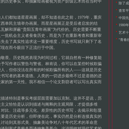
蔽的历史事实，即抽象绘画被视为资产阶级艺术而在当时中
查常平
人们都知道星星画展，却不知道在此之前，1979年，重庆
中国先
京西单民主墙举办画展。而星星画展正是受后者启发的结
198
瓦解和屏蔽“贵阳五青年画展”为代价的。历史需要不断重
艺术十
又一批机会主义者蚕食历史，而是为了在重新考查和重新审
“青春
果失去了真实性追求这一重要维度，历史书写就只剩下了名
写现在而今眼目下正流行于中国。
的敬畏。历史既然表现为时间过程，它就自然有一种修复能
给予写作者以警告与警省。林肯说，你可以在某些时候欺骗
些人，但你没法在所有的时候欺骗所有的人——这就是历史
史书写者的基本道德。人类的一切进步最终不过是道德的进
史家的第一天性。我不相信一个论文剽窃者可以写出真实而
实描述特别是事实考据层面需要加以克制。这并不是说，历
史主义恰恰是认识到描述与阐释的主观局限，才提倡多维
、对比、注疏等多元化、差异性的历史书写，去揭示和彰显
主要是历史分析，但即便在此，事实仍然是分析连接真实的
只讨论到其形式美、抽象美论争对八十年代艺术的革命意
他谈到形式美极多而谈抽象美甚少，这说明他对现代艺术的