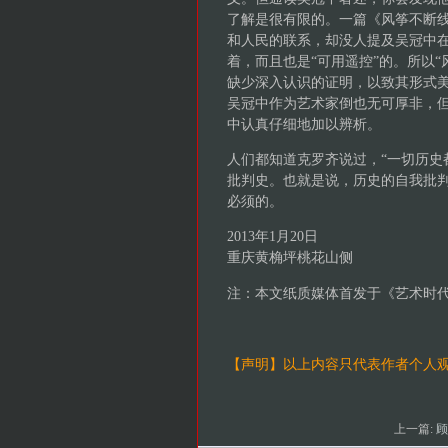
了解是很有限的。一篇《风筝不断
和人民的联系，却没人提及吴冠中
着，而且也是“可用遥控”的。所以
缺少深入认识的证明，以致其形式美
吴冠中作为艺术家倒也无可厚非，
中认真仔细地加以辨析。
人们都知道克罗齐说过，“一切历史
批判史。也就是说，历史的自我批
必须的。
2013年1月20日
重庆黄桷坪桃花山侧
注：本文纸质媒体首发于《艺术时
【声明】以上内容只代表作者个人
上一篇:
顾