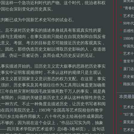
栗宪庭
中国这样一个急功近利时代的产物。这个时代，统治者和权
“青春
中国社会深刻变化的历史真实。
值判断已成为中国新艺术史写作的试金石。
90年
上。且不谈对历史事实的描述本身就具有客观真实性的要
后感性
选择与主观倾向，在事实面前只能处在自我克制和自我反省
198
无意义。考据、考古的目标是尽可能接近历史的客观真实，
中国先
性。因此，那些伪造历史文献以博取历史影响的人，在道德
艺术十
揭露。伪证一旦被证伪，反而会成为历史反证的见证。
查常平
从事实描述开始的。旧历史主义宏大叙事的思路把历史事实
厦门达
史事实中证明客观规律时，不承认这样的规律只是主观认
历史被
集体主义甚至国家主义意识形态的权力支配。在这里，事实
顾振清
义强奸。历史事实及其考据往往作为工具用以掩盖更加确凿
谓三年自然灾害时期因毛政策饿死数千万人的事实，就是典
本类最
是有限的，问题的关键是新历史主义承认这种有限性并告之
止一种方式、不止一种角度去描述历史，让历史书写者和阅
在四川美院历史上，1983年“全国高等艺术院校创作教学
“85
四川乡土绘画作用极大，八十年代乡土绘画创作成果因此
栗宪庭
不够的，因为就在这个会议上，“作品以写实为尚，抽象
—四川美术学院的艺术追求》总6卷-3卷48页）。这句话
艺术史