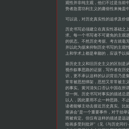
观性并非纯主观，他们不过是当前
势者急需功利主义的庸俗性来掩盖
可以说，对历史真实性的追求及价
历史书写必须建立在真实性基础之
求。每一个书写者不可避免的主观
的状态。不然历史考据、考古就毫
并以此为据来抑制历史书写的主观
上和学术上都是卑鄙的，应该予以
新历史主义和旧历史主义的区别是
视作叙事思路的证据，写作者在历
识，更不承认这样的认识背后乃是
常常被思想绑架，思想又常常被主
的事实。黄河清矢口否认中国在所
型一例。历史书写对事实的描述总
以人，因此要用不止一种思路、不
读者能够主动去接近历史真实。比如
座谈会”是一个重要事件，对于抬举
而被肯定。但仅有这样的描述是远远
绘画多受到批评”（见《与历史同行—