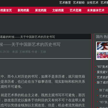
艺术教育
艺术财经
女性艺术
艺术
档案首页
新闻档案
展览档案
文献档案
艺术思潮
未来媒体艺术
国内 
被遮蔽的时候——关于中国新艺术的历史书写
候——关于中国新艺术的历史书写
13 01:29:50 来源: 王林博客 作者：王林
“85”美
之中。而今人对历史的书写，如果不是亲历者，就只能凭藉
艺术史
使是亲历者，也已处在当下叙事语境、现实影响和权利关系
主观性不可避免。
，就是艺术界的机会主义者。既然主观书写不可避免，那历
艺术史
要，故改造历史以服务于功利目的又有何不可？在这帮人看
“85
然也可以凭借金钱加以主观改造。但是，机会者流凭藉的主