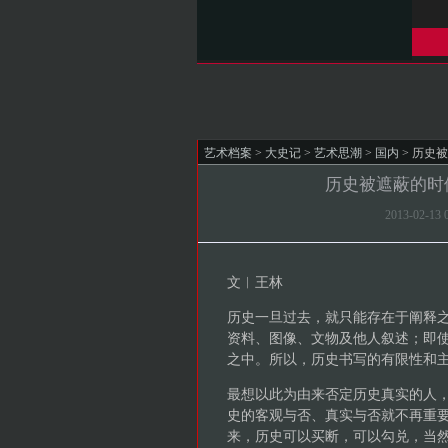
艺术档案
>
大史记
>
艺术思潮
>
国内
> 历史
历史被遮蔽的时
2013-02-
文︱王林
历史一旦过去，就只能存在于阐释
资料、图像、文物及他人叙述；即
之中。所以，历史书写的有限性和
最想以此为由来否定历史真实的人
史的客观与否、真实与否就不再重
来，历史可以买断，可以勾兑，当