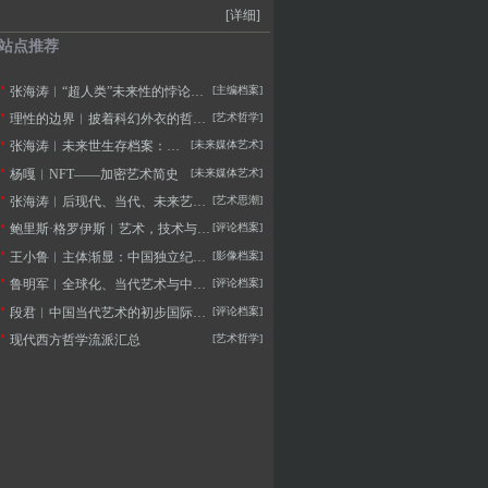
[详细]
站点推荐
张海涛︱“超人类”未来性的悖论——不断定义的人类与超人本的两用困境
[主编档案]
理性的边界︱披着科幻外衣的哲学拷问
[艺术哲学]
张海涛︱未来世生存档案：未来学与未来艺术学的定义及思潮
[未来媒体艺术]
杨嘎︱NFT——加密艺术简史
[未来媒体艺术]
张海涛︱后现代、当代、未来艺术思潮的历史逻辑与特征
[艺术思潮]
鲍里斯·格罗伊斯︱艺术，技术与人文主义
[评论档案]
王小鲁︱主体渐显：中国独立纪录片20年的观察
[影像档案]
鲁明军︱全球化、当代艺术与中国社会变革
[评论档案]
段君︱中国当代艺术的初步国际化——20世纪90年代美术批评的窘境
[评论档案]
现代西方哲学流派汇总
[艺术哲学]