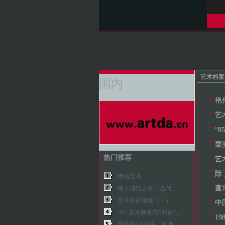
艺术档案
国内
艳
艺
“
栗
热门推荐
艺
除
艳俗艺术
查
除了成功之外，当代艺术还能做什么？——纪念八五新潮美术三十年
艺术史的侧面（一）
中
“85”美术新潮与“80后”美术新观
1
栗宪庭VS朱朱：从地下走向聚光灯的中国当代艺术