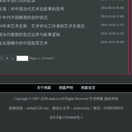
国美术现代性的起源
[2012-06-14 09:44]
名潞︱对中国当代艺术史叙事的思考
[2011-10-26 11:40]
十年代中国雕塑的创作状态
[2011-10-26 11:37]
10年来艺术史家、艺术评论工作者的艺术史观念
[2011-10-26 11:15]
国当代雕塑的形态边界与叙事逻辑
[2011-10-11 03:38]
走在晨曦中的中国装置艺术
Pages: (
/4 total )
3
4
»
1
关于档案
档案声明
档案首页
Copyright © 2007-2026 artda.cn All Rights Reserved 艺术档案 版权所有
投稿信箱：artda@126.com 微信公众号：artdaweixin︱电话：01069598654
京ICP备17010848号-1