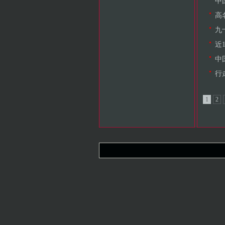
中
高
九
近
中
行
1
2