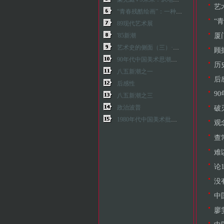
艺
“青春残酷绘画”：一种青春的集体逃亡
“
89现代艺术展
厦
'85新潮
艺术史的侧面（三）·图史之间 ——缪哲的艺术史研究
顾
90年代中国美术思潮概述
历
八五新潮之一
后
后感性
9
八五新潮之三
政治波普
破
1980年代中国美术批评研究的两方面问题
观
查
难
论
没
中
廖