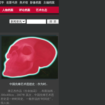
哲学
老栗书房
美术馆
影像档案
主编档案
人物档案
评论档案
艺术生态
中国先锋艺术思想史：作为时..
俸正杰作品《生命如花》，布面油画，
300x400cm，2007年 其次，中国先锋艺术思
想史是一种时间史。一般所说的“时间史”，
指人如..