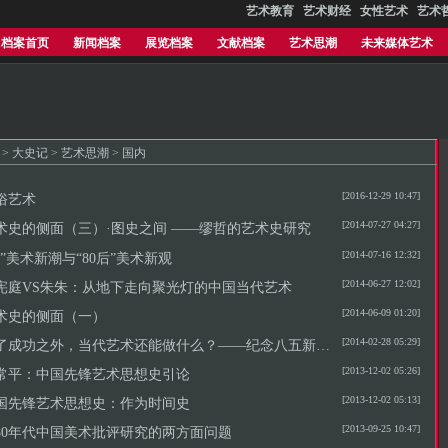
艺术教育
艺术财经
女性艺术
艺术
档案首页
新闻档案
展览档案
文献档案
艺术思潮
未来媒体艺术
>
大史记
>
艺术思潮
>
国内
[2016-12-29 10:47]
俗艺术
[2014-07-27 04:27]
术史的侧面（三）·图史之间 ——缪哲的艺术史研究
[2014-07-16 12:32]
85”美术新潮与“80后”美术新观
[2014-06-27 12:02]
宪庭VS朱朱：从地下走向聚光灯的中国当代艺术
[2014-06-09 01:20]
术史的侧面（一）
[2014-02-28 05:29]
了成功之外，当代艺术还能做什么？——纪念八五新潮美术三十年
[2013-12-02 05:26]
常平：中国先锋艺术思想史引论
[2013-12-02 05:13]
国先锋艺术思想史：作为时间史
[2013-09-25 10:47]
980年代中国美术批评研究的两方面问题