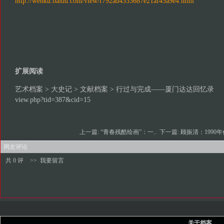
http://wenku.baidu.com/view/f792ad4333687e21af45a9e4.html
扩展阅读
艺术档案 > 大史记 > 文献档案 > 行过与完成——厦门达达回忆录
view.php?tid=387&cid=15
上一篇:
“青春残酷绘画”：一..
下一篇:
顾振清：1990年代
网友评论
共 0 评
>>
我要留言
关于档案