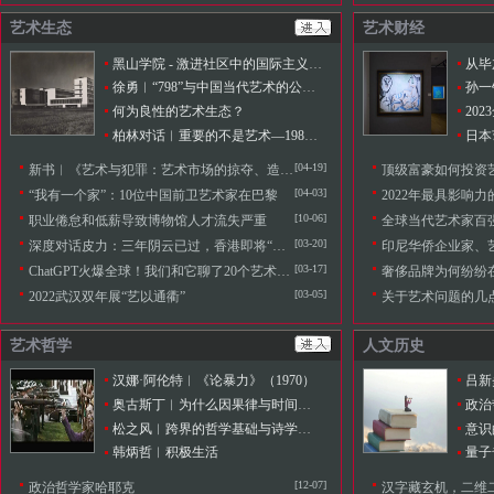
艺术生态
艺术财经
黑山学院 - 激进社区中的国际主义和多种族团结
徐勇︱“798”与中国当代艺术的公共化、市场化
孙一
何为良性的艺术生态？
20
柏林对话︱重要的不是艺术—1980年代以来的中国当代艺术
日本
[04-19]
新书︱《艺术与犯罪：艺术市场的掠夺、造假与诈骗》
顶级富豪如何投资
[04-03]
“我有一个家”：10位中国前卫艺术家在巴黎
2022年最具影响力
[10-06]
职业倦怠和低薪导致博物馆人才流失严重
全球当代艺术家百强榜（2
[03-20]
深度对话皮力：三年阴云已过，香港即将“再度发力”
印尼华侨企业家、艺术收
[03-17]
ChatGPT火爆全球！我们和它聊了20个艺术话题……
奢侈品牌为何纷纷
[03-05]
2022武汉双年展“艺以通衢”
关于艺术问题的几
艺术哲学
人文历史
汉娜·阿伦特︱《论暴力》（1970）
奥古斯丁︱为什么因果律与时间存在关联？
政治
松之风︱跨界的哲学基础与诗学冲动
韩炳哲︱积极生活
[12-07]
政治哲学家哈耶克
汉字藏玄机，二维