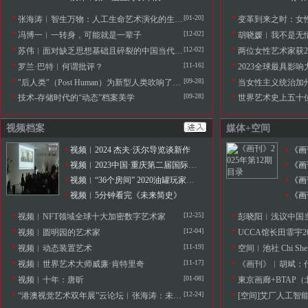
[01-20]
张海涛︱智生万物：人工生命艺术演化的生态档案
变革到来之时：女
[12-02]
冯博一︱一转身，可能就是一辈子
胡晓媛︱我不是无
[12-02]
苏伟︱面对缺乏思想基础且碎裂的中国当代艺术史
两位女性艺术家获202
[11-16]
罗兰·巴特︱何谓批评？
2023全球最具影响
[09-28]
"后人类"（Post Human）为新型人类吹响了新艺术的号角
当女性主义统治加
[09-28]
技术-存储时代的“动态”档案美学
世界艺术史上五十
视频档案
媒体+空间
视频︱2024 杰夫·沃尔导览谈新作
视频︱2023中国·重庆第二届国际光影艺术节
《画
视频︱“36个房间” 2020油罐玩家艺术节
《画
视频︱5分钟看完《未来简史》
《画
[12-25]
视频︱NFT领域全球十大加密数字艺术家
彭晓阳︱浅议中国当下独立空间
[12-04]
视频︱圆明园的艺术家
UCCA馆长田霏宇2
[11-19]
视频︱动态装置艺术
空间︱池社 Chi She
[11-17]
视频︱世界艺术大师威廉·肯特里奇
《画刊》︱胡斌：
[01-08]
视频︱十年：唐昕
東京画廊+BTAP
[12-24]
“港澳视觉艺术双年展”云论坛︱张海涛：未来艺术学导论—未来启示当代
[空间]艾厂人工智