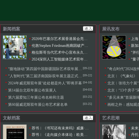
新闻档案
展讯发布
2026年巴塞尔艺术展香港展会亮点揭晓
上海
伦敦Stephen Friedman画廊因破产永久关闭
新加
格拉斯哥当代艺术中心宣布永久关闭
“并
2024深圳人工智能媒体艺术双年展于雅昌（深圳）艺术中心隆重开幕
“量
[09-22]
“腹地脉动”第四届中国新疆国际艺术双年展开幕
“奇点时代”2024
[09-22]
“人智时代”第三届济南国际双年展主题正式发布
北京︱《气象站》
[04-18]
2024年威尼斯双年展“处处都是外人”即将开幕
北京︱张培力个展“20
[04-03]
第14届台北双年展公布策展人
北京︱“13个房子”
[03-25]
第六届爱知三年展公布名称和主题
“多元未来”首届新
[03-25]
第60届威尼斯双年展公布艺术家名单
画框之外：感知观
文献档案
艺术思潮
荐书︱《书写还有未来吗》威廉·弗卢塞尔 著
未来
荐书︱《走向媒介本体论：欧美媒介理论文选》
丹托