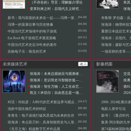
（不存在的）导言：理解媒介理论
变革到来之时：后现代主义研究（上）
[04-28]
新书︱我与前面的未来在一起——冯博一策展往事
布鲁斯·罗伯森︱反
[04-28]
冯博一的策展往事与历史映像
张海涛︱物理科技艺术媒介
[03-20]
中国当代艺术场域中的电子游戏
重塑日本战后艺术
[03-11]
Em Reed 电子游戏艺术展览策略
张海涛︱后现代、当代、
[12-10]
中国当代艺术史近30年来的著作
张海涛︱摄影与艺术媒介的
[12-03]
实验电子乐：噪音的艺术
一场安静的变革——
未来媒体艺术
影像档案
张海涛︱未来总观效应与观测者效应的认知转向
交流
张海涛︱意识简史与智能价值——从信息整顿到宇宙频率的演化逻辑
徐勇
张海涛︱智生万物：人工生命艺术演化的生态档案
凯文·J.米切尔︱自由意志是一场幻觉吗？
[10-17]
对话︱何桂彦：AI时代的艺术新边界与观众体验探索
2000- 2024杜
[09-28]
浅析中国生物艺术的特征
电影人类学引论
[09-22]
朱青生︱电子游戏打破风景成为未来的生存
新书︱《童贞时代
[05-18]
张海涛︱奇点双刃剑：具身智能简史与人形机器人元年——未来人工智能艺术新浪潮的价值判断要素
集美·阿尔勒的九
[04-28]
《无尽之海》程超数字艺术作品展
第74届柏林国际