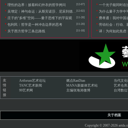
[12-07]
理性的边界︱披着科幻外衣的哲学拷问
一个光子能同时在过
[12-02]
吴增定︱神与命运：从斯宾诺莎、尼采到德勒兹的哲学轨迹
为什么量子力学中可
[11-28]
庄子的“多维”空间——量子思维下的宇宙观
费孝通︱我对中国
[11-20]
包利民︱哲学是一种冲击边界的思考
劳动社会：行动、凝思及其
[11-18]
关于西方哲学三条总路线
译︱为何如此焦虑
友
Artforum艺术论坛
燃点RanDian
当代文化
情
TANC艺术新闻
MANA新媒体艺术站
艺术仓库Ar
链
99艺术网
主编张海涛微博
台湾数位
接
关于档案
Copyright © 2007-2026 art