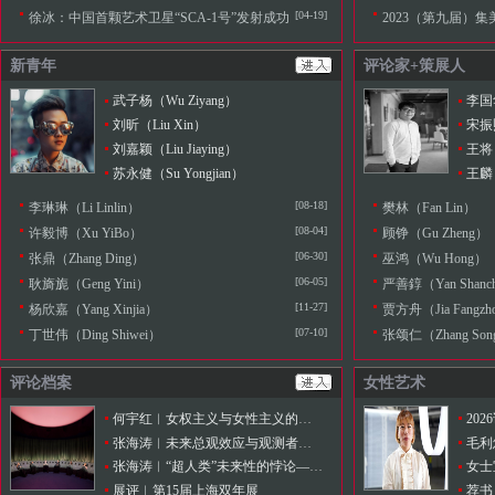
[04-19]
徐冰：中国首颗艺术卫星“SCA-1号”发射成功
2023（第九届）集美·
新青年
评论家+策展人
武子杨（Wu Ziyang）
李国华
刘昕（Liu Xin）
宋振熙
刘嘉颖（Liu Jiaying）
王将（
苏永健（Su Yongjian）
王麟（
[08-18]
李琳琳（Li Linlin）
樊林（Fan Lin）
[08-04]
许毅博（Xu YiBo）
顾铮（Gu Zheng）
[06-30]
张鼎（Zhang Ding）
巫鸿（Wu Hong）
[06-05]
耿旖旎（Geng Yini）
严善錞（Yan Shanc
[11-27]
杨欣嘉（Yang Xinjia）
贾方舟（Jia Fangzh
[07-10]
丁世伟（Ding Shiwei）
张颂仁（Zhang Son
评论档案
女性艺术
何宇红︱女权主义与女性主义的艺术阐述
20
张海涛︱未来总观效应与观测者效应的认知转向
张海涛︱“超人类”未来性的悖论——不断定义的人类与超人本的两用困境
女士
展评︱第15届上海双年展
荐书